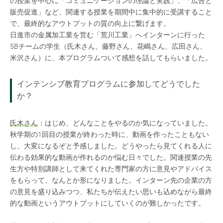
の授業を中心に「コミュニケーションの理論と実践」、「広告と
販売促進」など、関連する授業を期間中に集中的に受講すること
で、最終的なアウトプットの質の向上に繋げます。
日進市の金属加工業を営む「荒川工業」へインターンに行った
5Bチームの学生（氏木さん、藤野さん、花嶋さん、広田さん、
米沢さん）に、本プログラムついて感想を話してもらいました。
インテンシブ教育プログラムに参加してどうでした
か？
氏木さん
：はじめ、どんなことをやるのか気になっていました。
秋学期の1回目の授業が終わった時に、動画を作ったこともない
し、大変になるぞと予感しました。どうやったら見てくれる人に
伝わる効果的な動画が作れるのか悩む日々でした。関連授業の先
生方や特別講師として来てくれた専門家の方に意見やアドバイス
をもらって、なんとか形になりました。インターン先の企業の方
の意見を盛り込みつつ、私たちが伝えたい思いも込めながら最終
的な動画というアウトプットにしていくのが難しかったです。