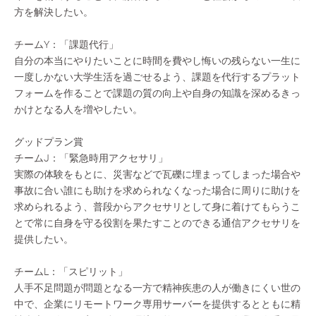
方を解決したい。
チームY：「課題代行」
自分の本当にやりたいことに時間を費やし悔いの残らない一生に
一度しかない大学生活を過ごせるよう、課題を代行するプラット
フォームを作ることで課題の質の向上や自身の知識を深めるきっ
かけとなる人を増やしたい。
グッドプラン賞
チームJ：「緊急時用アクセサリ」
実際の体験をもとに、災害などで瓦礫に埋まってしまった場合や
事故に合い誰にも助けを求められなくなった場合に周りに助けを
求められるよう、普段からアクセサリとして身に着けてもらうこ
とで常に自身を守る役割を果たすことのできる通信アクセサリを
提供したい。
チームL：「スピリット」
人手不足問題が問題となる一方で精神疾患の人が働きにくい世の
中で、企業にリモートワーク専用サーバーを提供するとともに精