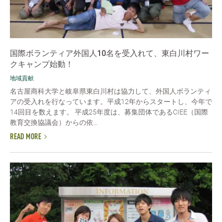
国際ボランティア外国人10名を受入れて、東白川村ワー
クキャンプ始動！
地域貢献
名古屋商科大学と岐阜県東白川村は協力して、外国人ボランティ
アの受入れを行なっています。平成12年からスタートし、今年で
14回目を数えます。 平成25年度は、募集団体であるCIEE（国際
教育交換協議会）からの依...
READ MORE