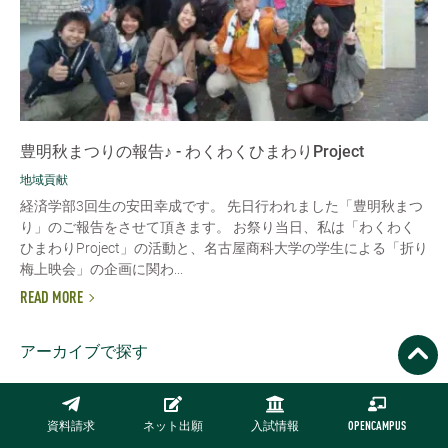
豊明秋まつりの報告♪ - わくわくひまわりProject
地域貢献
経済学部3回生の安田幸成です。 先日行われました「豊明秋まつ
り」のご報告をさせて頂きます。 お祭り当日、私は「わくわく
ひまわりProject」の活動と、名古屋商科大学の学生による「折り
梅上映会」の企画に関わ...
READ MORE
アーカイブで探す
2025/01
2024/01
2023/01
2022/01
資料請求
ネット出願
入試情報
OPENCAMPUS
2019/01
2018/01
2017/01
2016/01