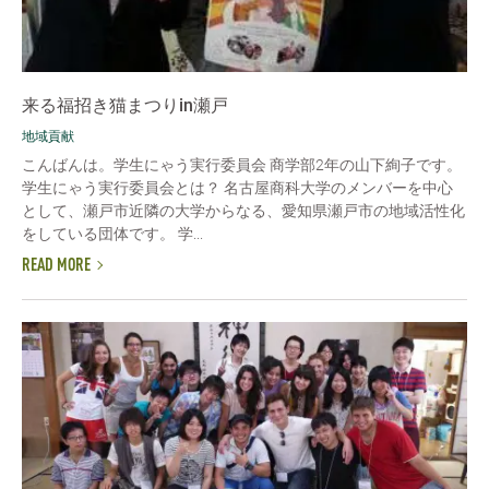
来る福招き猫まつりin瀬戸
地域貢献
こんばんは。学生にゃう実行委員会 商学部2年の山下絢子です。
学生にゃう実行委員会とは？ 名古屋商科大学のメンバーを中心
として、瀬戸市近隣の大学からなる、愛知県瀬戸市の地域活性化
をしている団体です。 学...
READ MORE