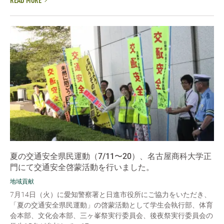
READ MORE
夏の交通安全県民運動（7/11〜20）、名古屋商科大学正
門にて交通安全啓蒙活動を行いました。
地域貢献
7月14日（火）に愛知警察署と日進市役所にご協力をいただき、
「夏の交通安全県民運動」の啓蒙活動として学生会執行部、体育
会本部、文化会本部、三ヶ峯祭実行委員会、後夜祭実行委員会の