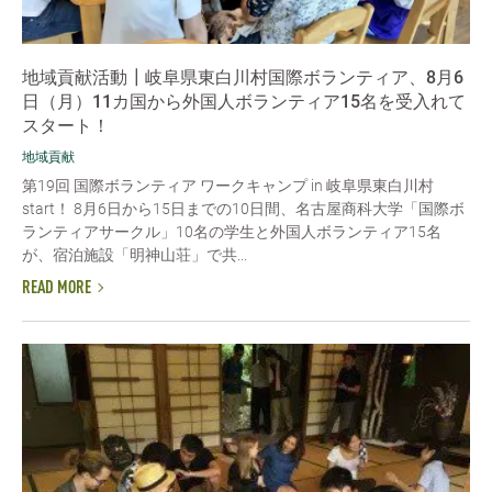
地域貢献活動┃岐阜県東白川村国際ボランティア、8月6
日（月）11カ国から外国人ボランティア15名を受入れて
スタート！
地域貢献
第19回 国際ボランティア ワークキャンプ in 岐阜県東白川村
start！ 8月6日から15日までの10日間、名古屋商科大学「国際ボ
ランティアサークル」10名の学生と外国人ボランティア15名
が、宿泊施設「明神山荘」で共...
READ MORE