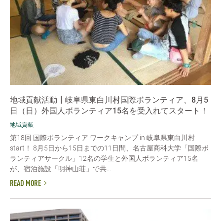
地域貢献活動┃岐阜県東白川村国際ボランティア、8月5
日（日）外国人ボランティア15名を受入れてスタート！
地域貢献
第18回 国際ボランティア ワークキャンプ in 岐阜県東白川村
start！ 8月5日から15日までの11日間、名古屋商科大学「国際ボ
ランティアサークル」12名の学生と外国人ボランティア15名
が、宿泊施設「明神山荘」で共...
READ MORE