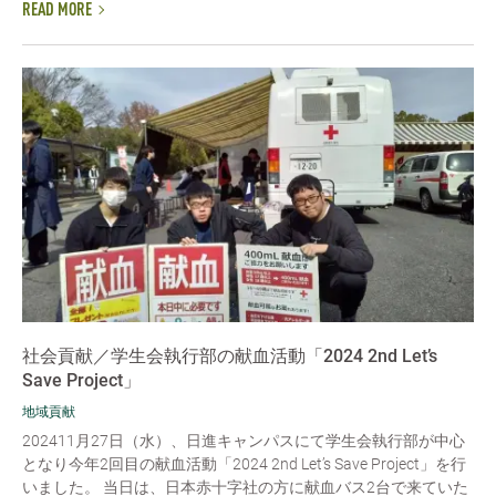
READ MORE
社会貢献／学生会執行部の献血活動「2024 2nd Let’s
Save Project」
地域貢献
202411月27日（水）、日進キャンパスにて学生会執行部が中心
となり今年2回目の献血活動「2024 2nd Let’s Save Project」を行
いました。 当日は、日本赤十字社の方に献血バス2台で来ていた