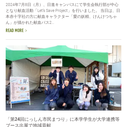
2024年7月8日（月）、日進キャンパスにて学生会執行部が中心
となり献血活動「Let’s Save Project」を行いました。 当日は、日
本赤十字社の方に献血キャラクター「愛の妖精、けんけつちゃ
ん」が描かれた献血バス2...
READ MORE
「第24回にっしん市民まつり」に本学学生が大学連携等
ブース出展で地域貢献