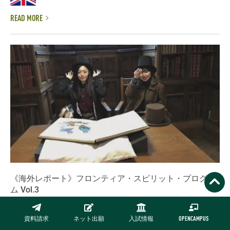
READ MORE
《海外レポート》フロンティア・スピリット・プログラ
ム Vol.3
参加者体験談
NUCB「フロンティアスピリットプログラム」とは イギリスのマ
資料請求
ネット出願
入試情報
OPENCAMPUS
ンチェスター大学、カナダのクイーンズ大学、もしくは中国の北