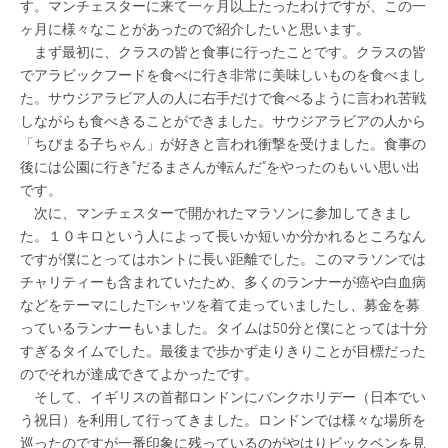
す。マンチェスターに来て一ヶ月以上たったわけですが、この一
ヶ月に様々なことがあったので紹介したいと思います。
まず最初に、クラスの皆と食事に行ったことです。クラスの皆
でアラビックフードを食べに行き非常に美味しいものを食べまし
た。サウジアラビア人の人に右手だけで食べるように言われ苦戦
しながらも食べきることができました。サウジアラビアの人から
「ちびまる子ちゃん」が好きと言われ衝撃を受けました。食事の
後には公園に行き”だるまさんが転んだ”をやったのもいい思い出
です。
次に、マンチェスターで開かれたマラソンに参加してきまし
た。１０キロという人によって長いか短いか分かれるところなん
ですが僕にとってはホントに長い距離でした。このマラソンでは
チャリティーも含まれていたため、多くのランナーが癌や白血病
などをテーマにしたTシャツを着て走っていましたし、募金を募
っているランナーもいました。タイムは50分と僕にとっては十分
すぎるタイムでした。最後まで歩かず走りきりことが目標だった
のでそれが達成できてよかったです。
そして、イギリスの首都ロンドンにバンクホリデー（日本でい
う祝日）を利用して行ってきました。ロンドンでは様々な場所を
巡ったのですが一番印象に残っているのがやはりビックベンを見