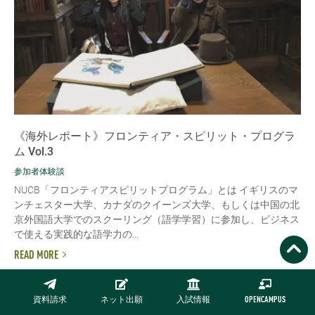
《海外レポート》フロンティア・スピリット・プログラ
ム Vol.3
参加者体験談
NUCB「フロンティアスピリットプログラム」とは イギリスのマ
ンチェスター大学、カナダのクイーンズ大学、もしくは中国の北
京外国語大学でのスクーリング（語学学習）に参加し、ビジネス
で使える実践的な語学力の...
READ MORE
アーカイブで探す
資料請求
ネット出願
入試情報
OPENCAMPUS