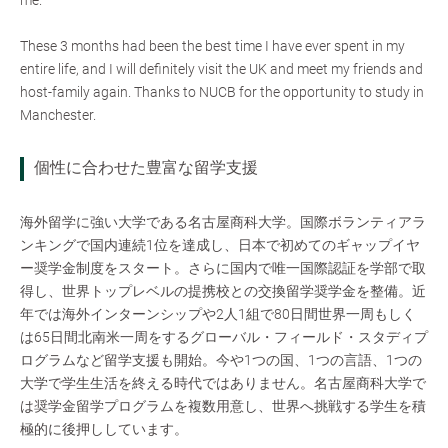
me.
These 3 months had been the best time I have ever spent in my
entire life, and I will definitely visit the UK and meet my friends and
host-family again. Thanks to NUCB for the opportunity to study in
Manchester.
個性に合わせた豊富な留学支援
海外留学に強い大学である名古屋商科大学。国際ボランティアラ
ンキングで国内連続1位を達成し、日本で初めてのギャップイヤ
ー奨学金制度をスタート。さらに国内で唯一国際認証を学部で取
得し、世界トップレベルの提携校との交換留学奨学金を整備。近
年では海外インターンシップや2人1組で80日間世界一周もしく
は65日間北南米一周をするグローバル・フィールド・スタディプ
ログラムなど留学支援も開始。今や1つの国、1つの言語、1つの
大学で学生生活を終える時代ではありません。名古屋商科大学で
は奨学金留学プログラムを複数用意し、世界へ挑戦する学生を積
極的に後押ししています。