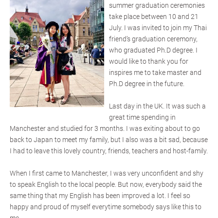
summer graduation ceremonies
take place between 10 and 21
July. I was invited to join my Thai
friend’s graduation ceremony,
who graduated Ph.D degree. I
would like to thank you for
inspires me to take master and
Ph.D degree in the future.
Last day in the UK. It was such a
great time spending in
Manchester and studied for 3 months. I was exiting about to go
back to Japan to meet my family, but I also was a bit sad, because
I had to leave this lovely country, friends, teachers and host-family.
When I first came to Manchester, I was very unconfident and shy
to speak English to the local people. But now, everybody said the
same thing that my English has been improved a lot. I feel so
happy and proud of myself everytime somebody says like this to