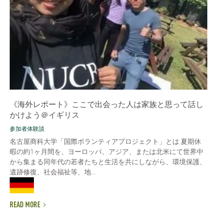
《海外レポート》ここで出会った人は家族と思って話し
かけよう＠イギリス
参加者体験談
名古屋商科大学「国際ボランティアプロジェクト」とは 夏期休
暇の約1ヶ月間を、ヨーロッパ、アジア、または北米にて世界中
から集まる同年代の若者たちと生活を共にしながら、環境保護、
遺跡修復、社会福祉等、地...
READ MORE