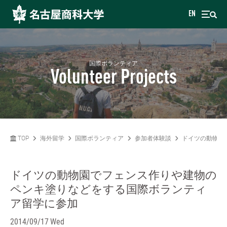
EN
国際ボランティア
Volunteer Projects
TOP
海外留学
国際ボランティア
参加者体験談
ドイツの動物園
ドイツの動物園でフェンス作りや建物の
ペンキ塗りなどをする国際ボランティ
ア留学に参加
2014/09/17 Wed