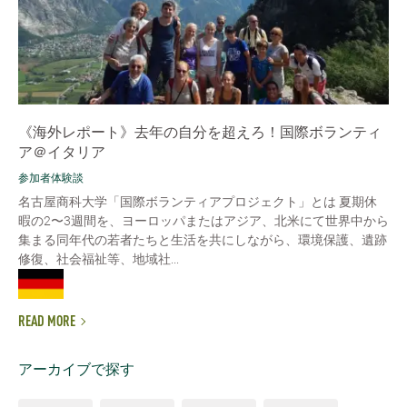
《海外レポート》去年の自分を超えろ！国際ボランティ
ア＠イタリア
参加者体験談
名古屋商科大学「国際ボランティアプロジェクト」とは 夏期休
暇の2〜3週間を、ヨーロッパまたはアジア、北米にて世界中から
集まる同年代の若者たちと生活を共にしながら、環境保護、遺跡
修復、社会福祉等、地域社...
READ MORE
アーカイブで探す