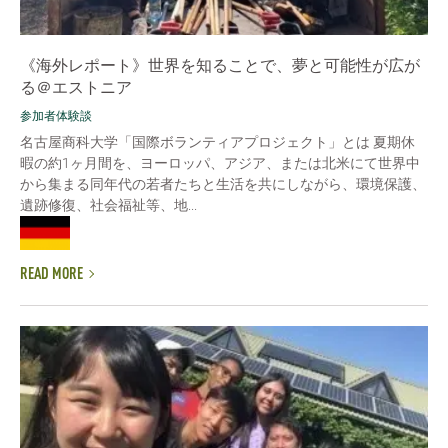
《海外レポート》世界を知ることで、夢と可能性が広が
る＠エストニア
参加者体験談
名古屋商科大学「国際ボランティアプロジェクト」とは 夏期休
暇の約1ヶ月間を、ヨーロッパ、アジア、または北米にて世界中
から集まる同年代の若者たちと生活を共にしながら、環境保護、
遺跡修復、社会福祉等、地...
READ MORE