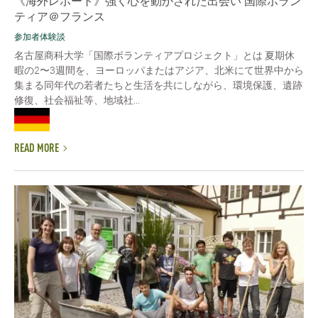
《海外レポート》強く心を動かされた出会い 国際ボラン
ティア＠フランス
参加者体験談
名古屋商科大学「国際ボランティアプロジェクト」とは 夏期休
暇の2〜3週間を、ヨーロッパまたはアジア、北米にて世界中から
集まる同年代の若者たちと生活を共にしながら、環境保護、遺跡
修復、社会福祉等、地域社...
READ MORE