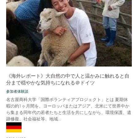
《海外レポート》大自然の中で人と温かみに触れると自
分まで穏やかな気持ちになれる＠ドイツ
参加者体験談
名古屋商科大学「国際ボランティアプロジェクト」とは 夏期休
暇の約1ヶ月間を、ヨーロッパまたはアジア、北米にて世界中か
ら集まる同年代の若者たちと生活を共にしながら、環境保護、遺
跡修復、社会福祉等、地域...