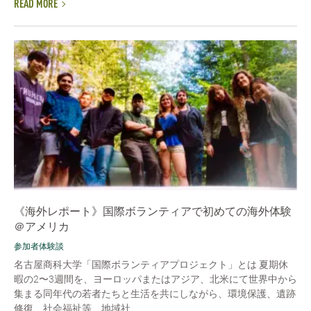
READ MORE
《海外レポート》国際ボランティアで初めての海外体験
＠アメリカ
参加者体験談
名古屋商科大学「国際ボランティアプロジェクト」とは 夏期休
暇の2〜3週間を、ヨーロッパまたはアジア、北米にて世界中から
集まる同年代の若者たちと生活を共にしながら、環境保護、遺跡
修復、社会福祉等、地域社...