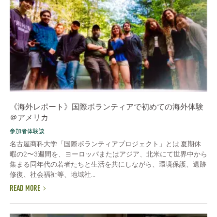
《海外レポート》国際ボランティアで初めての海外体験
＠アメリカ
参加者体験談
名古屋商科大学「国際ボランティアプロジェクト」とは 夏期休
暇の2〜3週間を、ヨーロッパまたはアジア、北米にて世界中から
集まる同年代の若者たちと生活を共にしながら、環境保護、遺跡
修復、社会福祉等、地域社...
READ MORE