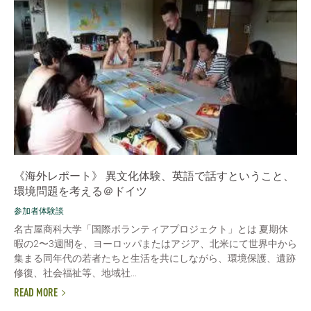
《海外レポート》 異文化体験、英語で話すということ、
環境問題を考える＠ドイツ
参加者体験談
名古屋商科大学「国際ボランティアプロジェクト」とは 夏期休
暇の2〜3週間を、ヨーロッパまたはアジア、北米にて世界中から
集まる同年代の若者たちと生活を共にしながら、環境保護、遺跡
修復、社会福祉等、地域社...
READ MORE