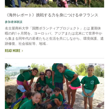
《海外レポート》挑戦する力を身につける＠フランス
参加者体験談
名古屋商科大学「国際ボランティアプロジェクト」とは 夏期休
暇の約1ヶ月間を、ヨーロッパ、アジアまたは北米にて世界中か
ら集まる同年代の若者たちと生活を共にしながら、環境保護、遺
跡修復、社会福祉等、地域...
READ MORE