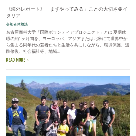
《海外レポート》「まずやってみる」ことの大切さ＠イ
タリア
参加者体験談
名古屋商科大学「国際ボランティアプロジェクト」とは 夏期休
暇の約1ヶ月間を、ヨーロッパ、アジアまたは北米にて世界中か
ら集まる同年代の若者たちと生活を共にしながら、環境保護、遺
跡修復、社会福祉等、地域...
READ MORE