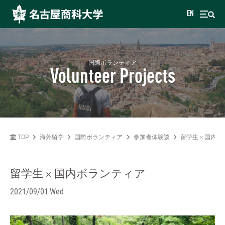
EN
国際ボランティア
Volunteer Projects
TOP
海外留学
国際ボランティア
参加者体験談
留学生 × 国内
留学生 × 国内ボランティア
2021/09/01 Wed