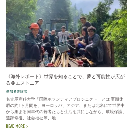
《海外レポート》世界を知ることで、夢と可能性が広が
る＠エストニア
参加者体験談
名古屋商科大学「国際ボランティアプロジェクト」とは 夏期休
暇の約1ヶ月間を、ヨーロッパ、アジア、または北米にて世界中
から集まる同年代の若者たちと生活を共にしながら、環境保護、
遺跡修復、社会福祉等、地...
READ MORE