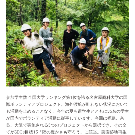
参加学生数 全国大学ランキング第1位を誇る名古屋商科大学の国
際ボランティアプロジェクト。海外渡航が叶わない状況において
も活動を止めることなく、今年の夏も留学生とともに35名の学生
が国内でボランティア活動に従事しています。今回は福島、奈
良、大阪で実施される3つのプロジェクトから選択でき、その全
てがSDGs目標15「陸の豊かさも守ろう」に該当。栗園跡地再生