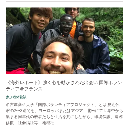
《海外レポート》強く心を動かされた出会い 国際ボラン
ティア＠フランス
参加者体験談
名古屋商科大学「国際ボランティアプロジェクト」とは 夏期休
暇の2〜3週間を、ヨーロッパまたはアジア、北米にて世界中から
集まる同年代の若者たちと生活を共にしながら、環境保護、遺跡
修復、社会福祉等、地域社...