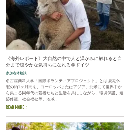
《海外レポート》大自然の中で人と温かみに触れると自
分まで穏やかな気持ちになれる＠ドイツ
参加者体験談
名古屋商科大学「国際ボランティアプロジェクト」とは 夏期休
暇の約1ヶ月間を、ヨーロッパまたはアジア、北米にて世界中か
ら集まる同年代の若者たちと生活を共にしながら、環境保護、遺
跡修復、社会福祉等、地域...
READ MORE