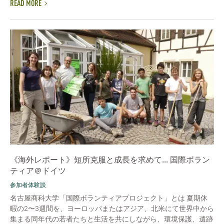
READ MORE
《海外レポート》短所克服と成長を求めて... 国際ボラン
ティア＠ドイツ
参加者体験談
名古屋商科大学「国際ボランティアプロジェクト」とは 夏期休
暇の2〜3週間を、ヨーロッパまたはアジア、北米にて世界中から
集まる同年代の若者たちと生活を共にしながら、環境保護、遺跡