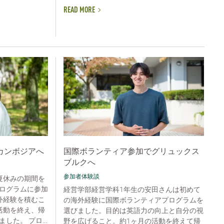
READ MORE
カンボジアへ
国際ボランティア参加でグリュックス
ブルクへ
参加者体験談
夏休みの期間を
ログラムに参加
経営学部経営学科1年生の安田さんは初めて
外経験を積むこ
の海外経験に国際ボランティアプログラムを
活動を終え、帰
選びました。目的は英語力の向上と自分の視
た。 プロ...
野を広げること。約1ヶ月の活動を終えて帰