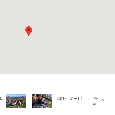
る
《海外レポート》ここで出
会...