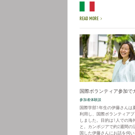
READ MORE
国際ボランティア参加で
参加者体験談
国際学部1年生の伊藤さんは
利用し、国際ボランティアプ
しました。目的は1人での海
と。カンボジアで約2週間の
国した伊藤さんにお話を伺いまし