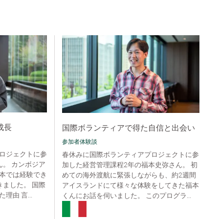
成長
国際ボランティアで得た自信と出会い
参加者体験談
ロジェクトに参
春休みに国際ボランティアプロジェクトに参
ん。 カンボジア
加した経営管理課程2年の福本史弥さん。 初
本では経験でき
めての海外渡航に緊張しながらも、約2週間
きました。 国際
アイスランドにて様々な体験をしてきた福本
由 言...
くんにお話を伺いました。 このプログラ...