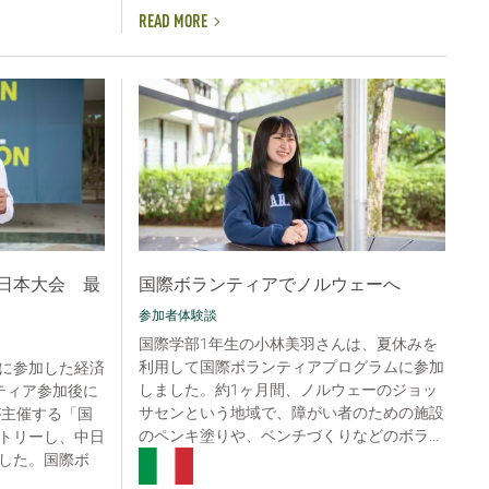
READ MORE
日本大会 最
国際ボランティアでノルウェーへ
参加者体験談
国際学部1年生の小林美羽さんは、夏休みを
利用して国際ボランティアプログラムに参加
に参加した経済
しました。約1ヶ月間、ノルウェーのジョッ
ティア参加後に
サセンという地域で、障がい者のための施設
が主催する「国
のペンキ塗りや、ベンチづくりなどのボラ...
トリーし、中日
した。国際ボ