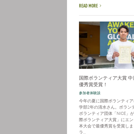
READ MORE
国際ボランティア大賞 中
優秀賞受賞！
参加者体験談
今年の夏に国際ボランティア
学部2年の清水さん。ボラン
ボランティア団体「NICE」
際ボランティア大賞」にエン
本大会で最優秀賞を受賞しま
ラ...