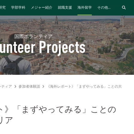
研究
学部学科
メジャー紹介
就職支援
海外留学
その他...
国際ボランティア
unteer Projects
ンティア
参加者体験談
《海外レポート》「まずやってみる」ことの大切さ＠
ト》「まずやってみる」ことの
リア