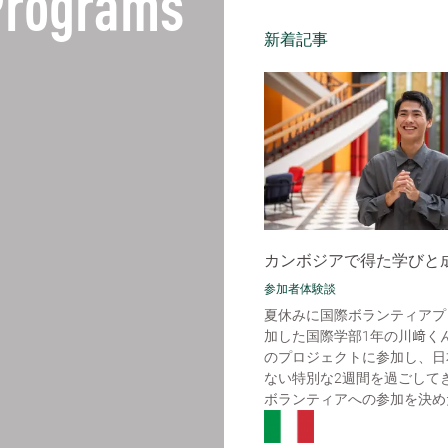
 Programs
新着記事
カンボジアで得た学びと
参加者体験談
夏休みに国際ボランティアプ
加した国際学部1年の川﨑く
のプロジェクトに参加し、日
ない特別な2週間を過ごして
ボランティアへの参加を決めた理