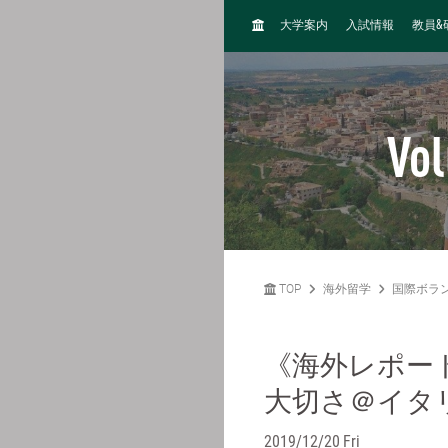
H
&
大学案内
入試情報
教員
O
M
E
Vol
TOP
海外留学
国際ボラ
《海外レポー
大切さ＠イタ
2019/12/20 Fri