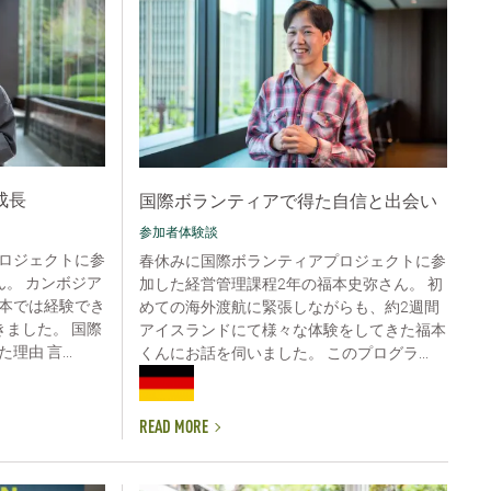
成長
国際ボランティアで得た自信と出会い
参加者体験談
ロジェクトに参
春休みに国際ボランティアプロジェクトに参
ん。 カンボジア
加した経営管理課程2年の福本史弥さん。 初
本では経験でき
めての海外渡航に緊張しながらも、約2週間
きました。 国際
アイスランドにて様々な体験をしてきた福本
由 言...
くんにお話を伺いました。 このプログラ...
READ MORE