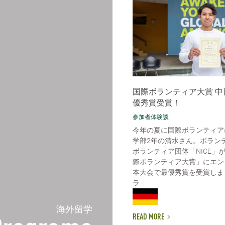
国際ボランティア大賞 中
優秀賞受賞！
参加者体験談
今年の夏に国際ボランティア
学部2年の清水さん。ボラン
ボランティア団体「NICE」
際ボランティア大賞」にエン
本大会で最優秀賞を受賞しま
ラ...
海外留学
READ MORE