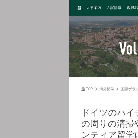
H
&
大学案内
入試情報
教員
O
M
E
Vol
TOP
海外留学
国際ボラ
ドイツのハイ
の周りの清掃
ンティア留学