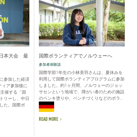
日本大会 最
国際ボランティアでノルウェーへ
参加者体験談
国際学部1年生の小林美羽さんは、夏休みを
利用して国際ボランティアプログラムに参加
に参加した経済
しました。約1ヶ月間、ノルウェーのジョッ
ティア参加後に
サセンという地域で、障がい者のための施設
が主催する「国
のペンキ塗りや、ベンチづくりなどのボラ...
トリーし、中日
した。国際ボ
READ MORE