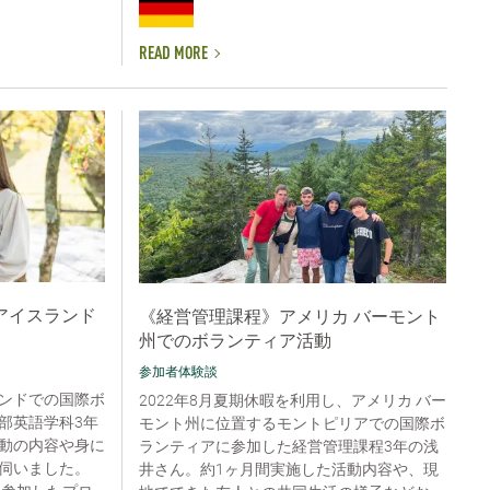
READ MORE
アイスランド
《経営管理課程》アメリカ バーモント
州でのボランティア活動
参加者体験談
ンドでの国際ボ
2022年8月夏期休暇を利用し、アメリカ バー
部英語学科3年
モント州に位置するモントピリアでの国際ボ
動の内容や身に
ランティアに参加した経営管理課程3年の浅
伺いました。
井さん。約1ヶ月間実施した活動内容や、現