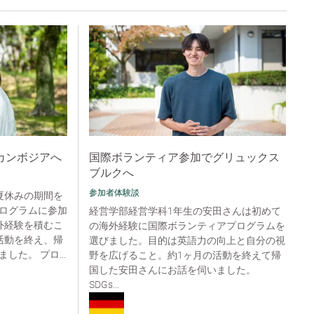
カンボジアへ
国際ボランティア参加でグリュックス
ブルクへ
参加者体験談
夏休みの期間を
ログラムに参加
経営学部経営学科1年生の安田さんは初めて
外経験を積むこ
の海外経験に国際ボランティアプログラムを
活動を終え、帰
選びました。目的は英語力の向上と自分の視
た。 プロ...
野を広げること。約1ヶ月の活動を終えて帰
国した安田さんにお話を伺いました。
SDGs...