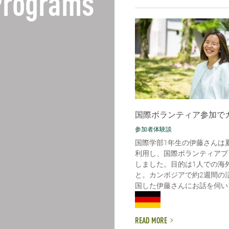
 Programs
国際ボランティア参加で
参加者体験談
国際学部1年生の伊藤さんは
利用し、国際ボランティアプ
しました。目的は1人での海
と。カンボジアで約2週間の
国した伊藤さんにお話を伺いまし
READ MORE