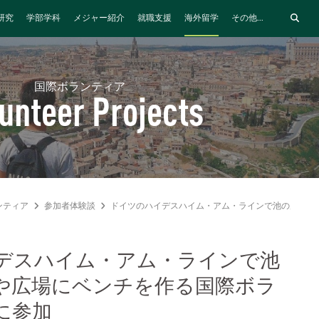
研究
学部学科
メジャー紹介
就職支援
海外留学
その他...
国際ボランティア
unteer Projects
ンティア
参加者体験談
ドイツのハイデスハイム・アム・ラインで池の周りの
デスハイム・アム・ラインで池
や広場にベンチを作る国際ボラ
に参加