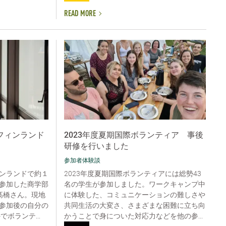
READ MORE
フィンランド
2023年度夏期国際ボランティア 事後
研修を行いました
参加者体験談
ンランドで約１
2023年度夏期国際ボランティアには総勢43
参加した商学部
名の学生が参加しました。ワークキャンプ中
髙橋さん。現地
に体験した、コミュニケーションの難しさや
参加後の自分の
共同生活の大変さ、さまざまな困難に立ち向
ボランテ...
かうことで身についた対応力などを他の参...