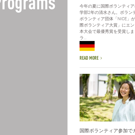
 Programs
今年の夏に国際ボランティア
学部2年の清水さん。ボラン
ボランティア団体「NICE」
際ボランティア大賞」にエン
本大会で最優秀賞を受賞しま
ラ...
READ MORE
国際ボランティア参加で