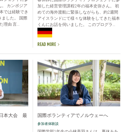
ん。 カンボジア
加した経営管理課程2年の福本史弥さん。 初
本では経験でき
めての海外渡航に緊張しながらも、約2週間
きました。 国際
アイスランドにて様々な体験をしてきた福本
由 言...
くんにお話を伺いました。 このプログラ...
READ MORE
日本大会 最
国際ボランティアでノルウェーへ
参加者体験談
国際学部1年生の小林美羽さんは、夏休みを