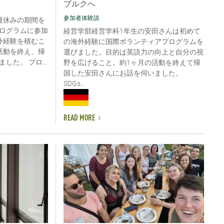
ブルクへ
参加者体験談
夏休みの期間を
ログラムに参加
経営学部経営学科1年生の安田さんは初めて
外経験を積むこ
の海外経験に国際ボランティアプログラムを
活動を終え、帰
選びました。目的は英語力の向上と自分の視
た。 プロ...
野を広げること。約1ヶ月の活動を終えて帰
国した安田さんにお話を伺いました。
SDGs...
READ MORE