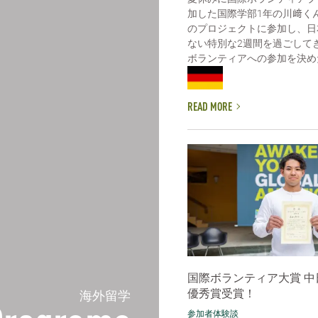
加した国際学部1年の川﨑く
のプロジェクトに参加し、日
ない特別な2週間を過ごして
ボランティアへの参加を決めた理
READ MORE
国際ボランティア大賞 中
優秀賞受賞！
海外留学
参加者体験談