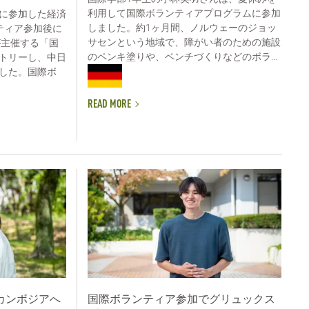
利用して国際ボランティアプログラムに参加
に参加した経済
しました。約1ヶ月間、ノルウェーのジョッ
ティア参加後に
サセンという地域で、障がい者のための施設
が主催する「国
のペンキ塗りや、ベンチづくりなどのボラ...
トリーし、中日
した。国際ボ
READ MORE
カンボジアへ
国際ボランティア参加でグリュックス