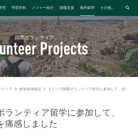
研究
学部学科
メジャー紹介
就職支援
海外留学
その他...
国際ボランティア
unteer Projects
ンティア
参加者体験談
ドイツで国際ボランティア留学に参加して、語学力の
ボランティア留学に参加して、
を痛感しました