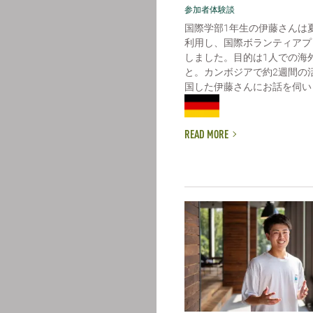
参加者体験談
国際学部1年生の伊藤さんは
利用し、国際ボランティアプ
しました。目的は1人での海
と。カンボジアで約2週間の
国した伊藤さんにお話を伺いまし
READ MORE