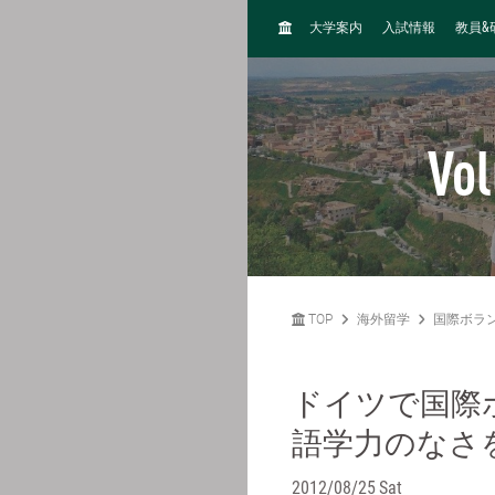
H
&
大学案内
入試情報
教員
O
M
E
Vol
TOP
海外留学
国際ボラ
ドイツで国際
語学力のなさ
2012/08/25 Sat