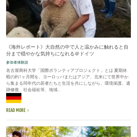
《海外レポート》大自然の中で人と温かみに触れると自
分まで穏やかな気持ちになれる＠ドイツ
参加者体験談
名古屋商科大学「国際ボランティアプロジェクト」とは 夏期休
暇の約1ヶ月間を、ヨーロッパまたはアジア、北米にて世界中か
ら集まる同年代の若者たちと生活を共にしながら、環境保護、遺
跡修復、社会福祉等、地域...
READ MORE