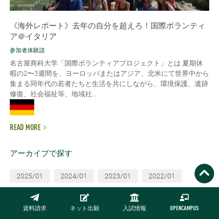
《海外レポート》去年の自分を超えろ！国際ボランティ
ア＠イタリア
参加者体験談
名古屋商科大学「国際ボランティアプロジェクト」とは 夏期休
暇の2〜3週間を、ヨーロッパまたはアジア、北米にて世界中から
集まる同年代の若者たちと生活を共にしながら、環境保護、遺跡
修復、社会福祉等、地域社...
READ MORE
アーカイブで探す
2025/01
2024/01
2023/01
2022/01
2021/01
2020/01
2019/01
2018/01
資料請求
ネット出願
入試情報
OPENCAMPUS
2017/01
2016/01