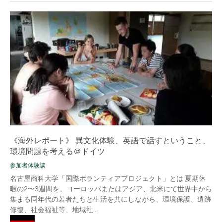
《海外レポート》 異文化体験、英語で話すということ、
環境問題を考える＠ドイツ
参加者体験談
名古屋商科大学「国際ボランティアプロジェクト」とは 夏期休
暇の2〜3週間を、ヨーロッパまたはアジア、北米にて世界中から
集まる同年代の若者たちと生活を共にしながら、環境保護、遺跡
修復、社会福祉等、地域社...