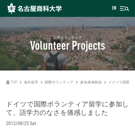
EN
国際ボランティア
Volunteer Projects
TOP
海外留学
国際ボランティア
参加者体験談
ドイツで国際ボ
ドイツで国際ボランティア留学に参加し
て、語学力のなさを痛感しました
2012/08/25 Sat