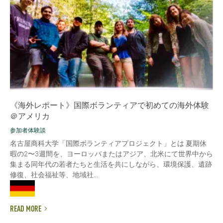
《海外レポート》国際ボランティアで初めての海外体験
＠アメリカ
参加者体験談
名古屋商科大学「国際ボランティアプロジェクト」とは 夏期休
暇の2〜3週間を、ヨーロッパまたはアジア、北米にて世界中から
集まる同年代の若者たちと生活を共にしながら、環境保護、遺跡
修復、社会福祉等、地域社...
READ MORE