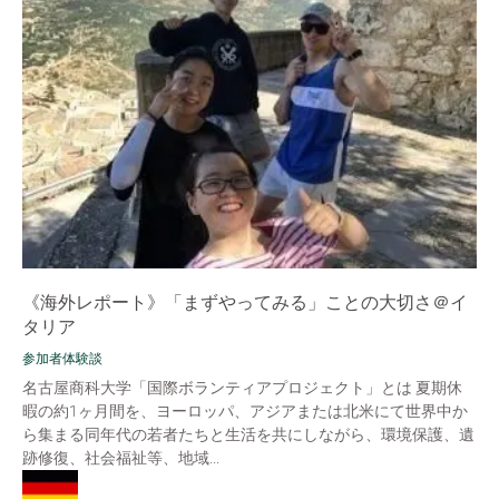
《海外レポート》「まずやってみる」ことの大切さ＠イ
タリア
参加者体験談
名古屋商科大学「国際ボランティアプロジェクト」とは 夏期休
暇の約1ヶ月間を、ヨーロッパ、アジアまたは北米にて世界中か
ら集まる同年代の若者たちと生活を共にしながら、環境保護、遺
跡修復、社会福祉等、地域...