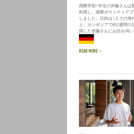
国際学部1年生の伊藤さんは
利用し、国際ボランティアプ
しました。目的は1人での海
と。カンボジアで約2週間の
国した伊藤さんにお話を伺いまし
READ MORE