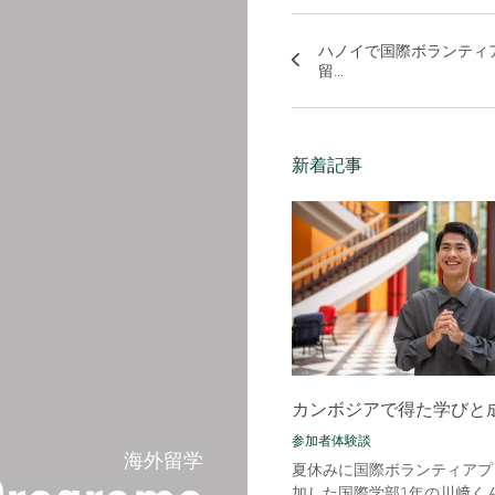
ハノイで国際ボランティ
留...
新着記事
カンボジアで得た学びと
参加者体験談
海外留学
夏休みに国際ボランティアプ
加した国際学部1年の川﨑く