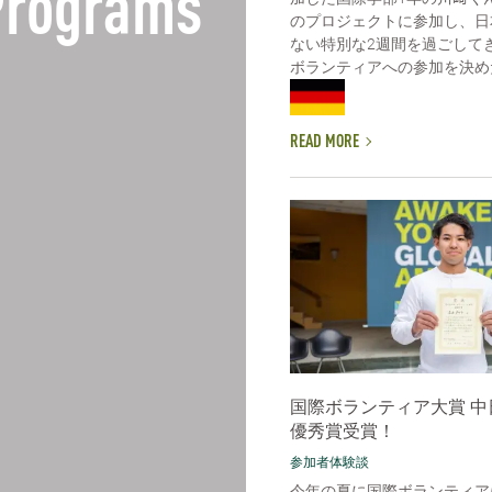
 Programs
のプロジェクトに参加し、日
ない特別な2週間を過ごして
ボランティアへの参加を決めた理
READ MORE
国際ボランティア大賞 中
優秀賞受賞！
参加者体験談
今年の夏に国際ボランティア