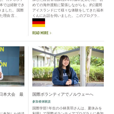
本では経験でき
めての海外渡航に緊張しながらも、約2週間
きました。 国際
アイスランドにて様々な体験をしてきた福本
由 言...
くんにお話を伺いました。 このプログラ...
READ MORE
日本大会 最
国際ボランティアでノルウェーへ
参加者体験談
国際学部1年生の小林美羽さんは、夏休みを
利用して国際ボランティアプログラムに参加
に参加した経済