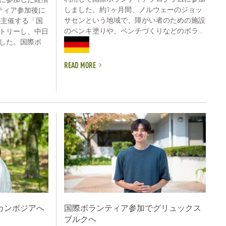
しました。約1ヶ月間、ノルウェーのジョッ
ティア参加後に
サセンという地域で、障がい者のための施設
が主催する「国
のペンキ塗りや、ベンチづくりなどのボラ...
トリーし、中日
した。国際ボ
READ MORE
カンボジアへ
国際ボランティア参加でグリュックス
ブルクへ