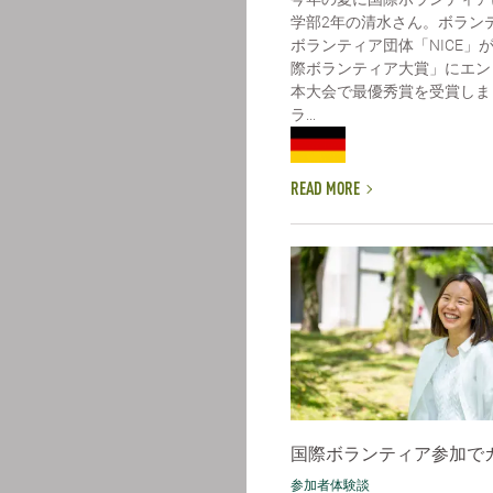
学部2年の清水さん。ボラン
ボランティア団体「NICE」
際ボランティア大賞」にエン
本大会で最優秀賞を受賞しま
ラ...
READ MORE
国際ボランティア参加で
参加者体験談