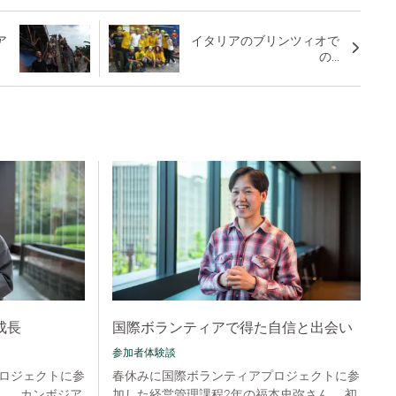
ア
イタリアのブリンツィオで
の...
成長
国際ボランティアで得た自信と出会い
参加者体験談
ロジェクトに参
春休みに国際ボランティアプロジェクトに参
ん。 カンボジア
加した経営管理課程2年の福本史弥さん。 初