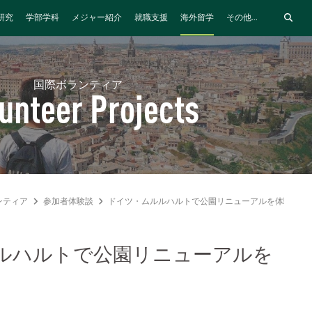
研究
学部学科
メジャー紹介
就職支援
海外留学
その他...
国際ボランティア
unteer Projects
ンティア
参加者体験談
ドイツ・ムルルハルトで公園リニューアルを体験
ルハルトで公園リニューアルを