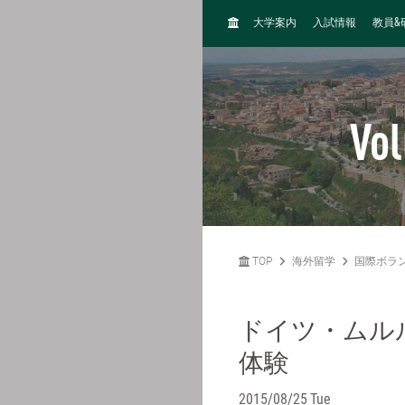
H
&
大学案内
入試情報
教員
O
M
E
Vol
TOP
海外留学
国際ボラ
ドイツ・ムル
体験
2015/08/25 Tue