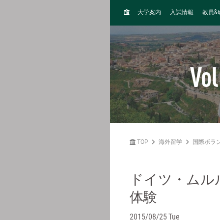
H
&
大学案内
入試情報
教員
O
M
E
Vol
TOP
海外留学
国際ボラ
ドイツ・ムル
体験
2015/08/25 Tue