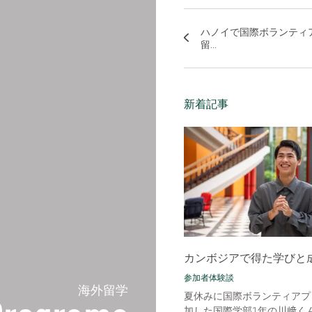
ハノイで国際ボランティ
留...
新着記事
カンボジアで得た学びと
参加者体験談
海外留学
夏休みに国際ボランティアプ
加した国際学部1年の川﨑く