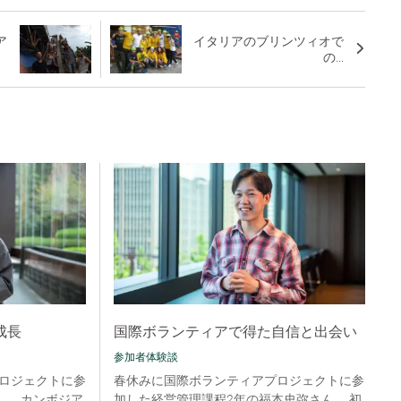
ア
イタリアのブリンツィオで
の...
成長
国際ボランティアで得た自信と出会い
参加者体験談
ロジェクトに参
春休みに国際ボランティアプロジェクトに参
ん。 カンボジア
加した経営管理課程2年の福本史弥さん。 初