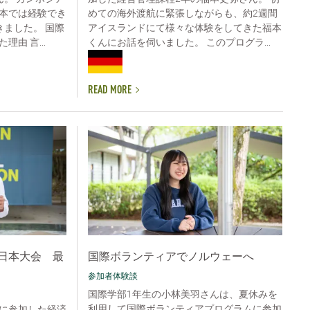
本では経験でき
めての海外渡航に緊張しながらも、約2週間
きました。 国際
アイスランドにて様々な体験をしてきた福本
由 言...
くんにお話を伺いました。 このプログラ...
READ MORE
日本大会 最
国際ボランティアでノルウェーへ
参加者体験談
国際学部1年生の小林美羽さんは、夏休みを
利用して国際ボランティアプログラムに参加
に参加した経済