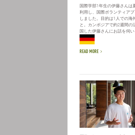
国際学部1年生の伊藤さんは
利用し、国際ボランティアプ
しました。目的は1人での海
と。カンボジアで約2週間の
国した伊藤さんにお話を伺いまし
READ MORE