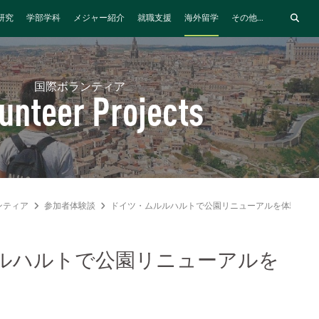
研究
学部学科
メジャー紹介
就職支援
海外留学
その他...
国際ボランティア
unteer Projects
ンティア
参加者体験談
ドイツ・ムルルハルトで公園リニューアルを体験
ルハルトで公園リニューアルを