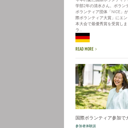
学部2年の清水さん。ボラン
ボランティア団体「NICE」
際ボランティア大賞」にエン
本大会で最優秀賞を受賞しま
ラ...
READ MORE
国際ボランティア参加で
参加者体験談