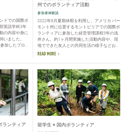
州でのボランティア活動
参加者体験談
ンドでの国際ボ
2022年8月夏期休暇を利用し、アメリカ バー
部英語学科3年
モント州に位置するモントピリアでの国際ボ
動の内容や身に
ランティアに参加した経営管理課程3年の浅
伺いました。
井さん。約1ヶ月間実施した活動内容や、現
加したプロ...
地でできた友人との共同生活の様子などお...
READ MORE
ボランティア
留学生 × 国内ボランティア