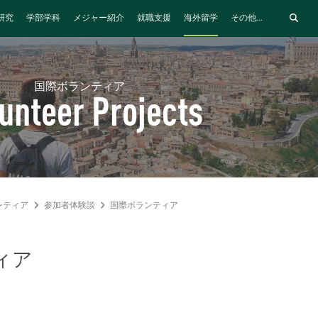
研究
学部学科
メジャー紹介
就職支援
海外留学
その他...
国際ボランティア
unteer Projects
ンティア
参加者体験談
国際ボランティア
ィア