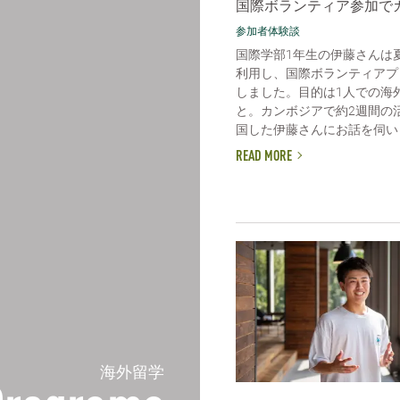
国際ボランティア参加で
参加者体験談
国際学部1年生の伊藤さんは
利用し、国際ボランティアプ
しました。目的は1人での海
と。カンボジアで約2週間の
国した伊藤さんにお話を伺いまし
READ MORE
海外留学