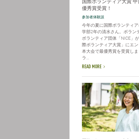
国際ボランティア大賞 中
優秀賞受賞！
参加者体験談
今年の夏に国際ボランティア
学部2年の清水さん。ボラン
ボランティア団体「NICE」
際ボランティア大賞」にエン
本大会で最優秀賞を受賞しま
ラ...
READ MORE