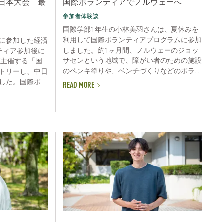
日本大会 最
国際ボランティアでノルウェーへ
参加者体験談
国際学部1年生の小林美羽さんは、夏休みを
利用して国際ボランティアプログラムに参加
に参加した経済
しました。約1ヶ月間、ノルウェーのジョッ
ティア参加後に
サセンという地域で、障がい者のための施設
が主催する「国
のペンキ塗りや、ベンチづくりなどのボラ...
トリーし、中日
した。国際ボ
READ MORE