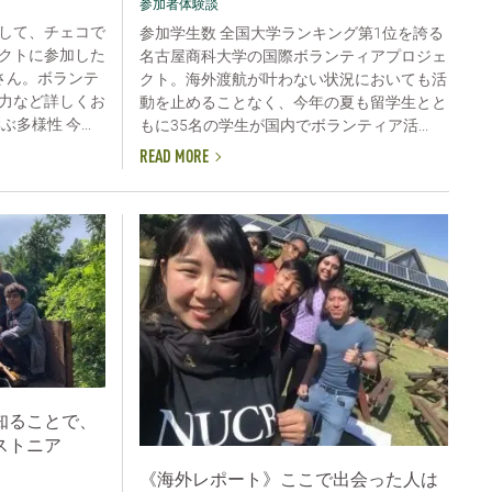
参加者体験談
して、チェコで
参加学生数 全国大学ランキング第1位を誇る
クトに参加した
名古屋商科大学の国際ボランティアプロジェ
さん。ボランテ
クト。海外渡航が叶わない状況においても活
力など詳しくお
動を止めることなく、今年の夏も留学生とと
多様性 今...
もに35名の学生が国内でボランティア活...
READ MORE
知ることで、
ストニア
《海外レポート》ここで出会った人は