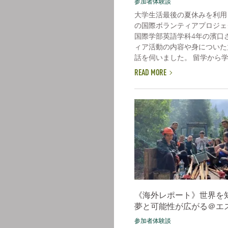
参加者体験談
大学生活最後の夏休みを利用
の国際ボランティアプロジェ
国際学部英語学科4年の濱口
ィア活動の内容や身についた
話を伺いました。 留学から学ぶ
READ MORE
《海外レポート》世界を
夢と可能性が広がる＠エ
参加者体験談