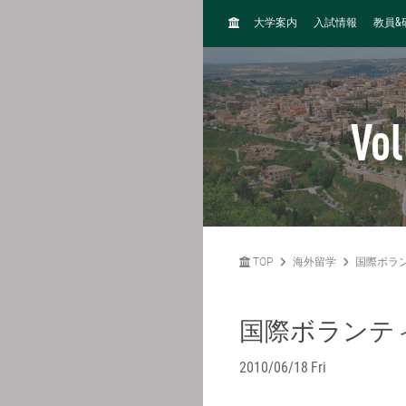
H
&
大学案内
入試情報
教員
O
M
E
Vol
TOP
海外留学
国際ボラ
国際ボランテ
2010/06/18 Fri