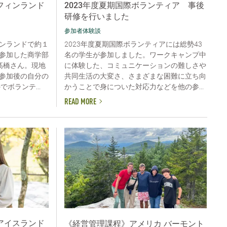
フィンランド
2023年度夏期国際ボランティア 事後
研修を行いました
参加者体験談
ンランドで約１
2023年度夏期国際ボランティアには総勢43
参加した商学部
名の学生が参加しました。ワークキャンプ中
髙橋さん。現地
に体験した、コミュニケーションの難しさや
参加後の自分の
共同生活の大変さ、さまざまな困難に立ち向
ボランテ...
かうことで身についた対応力などを他の参...
READ MORE
アイスランド
《経営管理課程》アメリカ バーモント