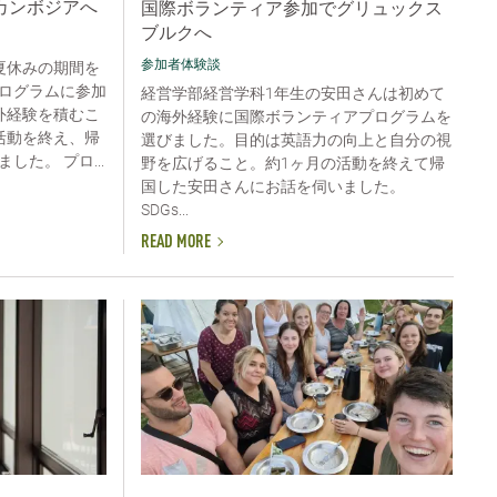
カンボジアへ
国際ボランティア参加でグリュックス
ブルクへ
参加者体験談
夏休みの期間を
ログラムに参加
経営学部経営学科1年生の安田さんは初めて
外経験を積むこ
の海外経験に国際ボランティアプログラムを
活動を終え、帰
選びました。目的は英語力の向上と自分の視
た。 プロ...
野を広げること。約1ヶ月の活動を終えて帰
国した安田さんにお話を伺いました。
SDGs...
READ MORE