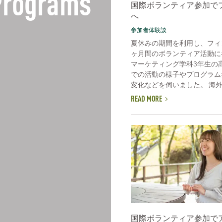
 Programs
国際ボランティア参加で
へ
参加者体験談
夏休みの期間を利用し、フィ
ヶ月間のボランティア活動に
マーケティング学科3年生の
での活動の様子やプログラム
変化などを伺いました。 海外で
READ MORE
国際ボランティア参加で