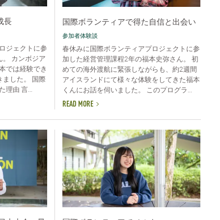
成長
国際ボランティアで得た自信と出会い
参加者体験談
ロジェクトに参
春休みに国際ボランティアプロジェクトに参
ん。 カンボジア
加した経営管理課程2年の福本史弥さん。 初
本では経験でき
めての海外渡航に緊張しながらも、約2週間
きました。 国際
アイスランドにて様々な体験をしてきた福本
由 言...
くんにお話を伺いました。 このプログラ...
READ MORE