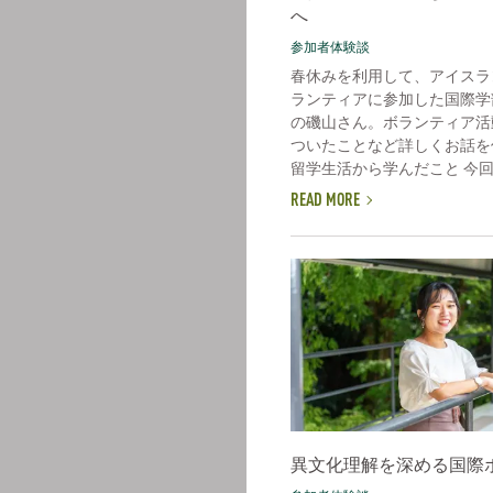
へ
参加者体験談
春休みを利用して、アイスラ
ランティアに参加した国際学
の磯山さん。ボランティア活
ついたことなど詳しくお話を
留学生活から学んだこと 今回参
READ MORE
異文化理解を深める国際