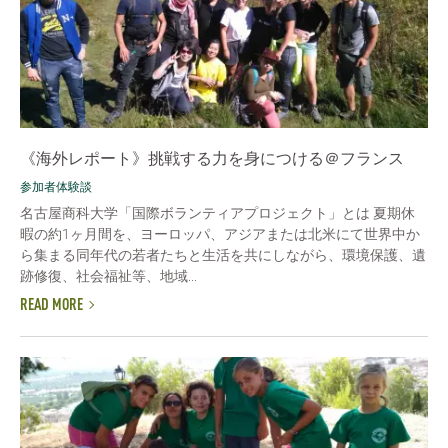
《海外レポート》挑戦する力を身につける＠フランス
参加者体験談
名古屋商科大学「国際ボランティアプロジェクト」とは 夏期休
暇の約1ヶ月間を、ヨーロッパ、アジアまたは北米にて世界中か
ら集まる同年代の若者たちと生活を共にしながら、環境保護、遺
跡修復、社会福祉等、地域...
READ MORE