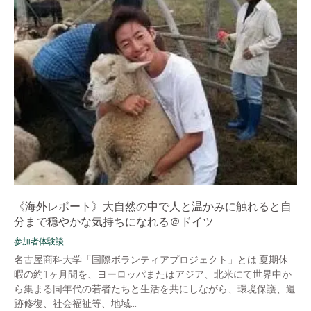
《海外レポート》大自然の中で人と温かみに触れると自
分まで穏やかな気持ちになれる＠ドイツ
参加者体験談
名古屋商科大学「国際ボランティアプロジェクト」とは 夏期休
暇の約1ヶ月間を、ヨーロッパまたはアジア、北米にて世界中か
ら集まる同年代の若者たちと生活を共にしながら、環境保護、遺
跡修復、社会福祉等、地域...