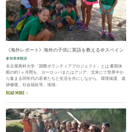
《海外レポート》海外の子供に英語を教える＠スペイン
参加者体験談
名古屋商科大学「国際ボランティアプロジェクト」とは 夏期休
暇の約1ヶ月間を、ヨーロッパまたはアジア、北米にて世界中か
ら集まる同年代の若者たちと生活を共にしながら、環境保護、遺
跡修復、社会福祉等、地域...
READ MORE