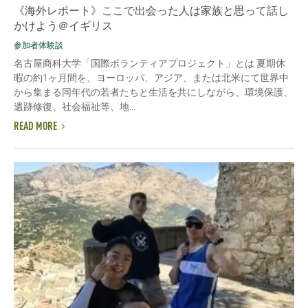
《海外レポート》ここで出会った人は家族と思って話し
かけよう＠イギリス
参加者体験談
名古屋商科大学「国際ボランティアプロジェクト」とは 夏期休
暇の約1ヶ月間を、ヨーロッパ、アジア、または北米にて世界中
から集まる同年代の若者たちと生活を共にしながら、環境保護、
遺跡修復、社会福祉等、地...
READ MORE