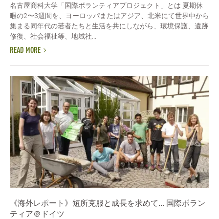
名古屋商科大学「国際ボランティアプロジェクト」とは 夏期休
暇の2〜3週間を、ヨーロッパまたはアジア、北米にて世界中から
集まる同年代の若者たちと生活を共にしながら、環境保護、遺跡
修復、社会福祉等、地域社...
READ MORE
《海外レポート》短所克服と成長を求めて... 国際ボラン
ティア＠ドイツ