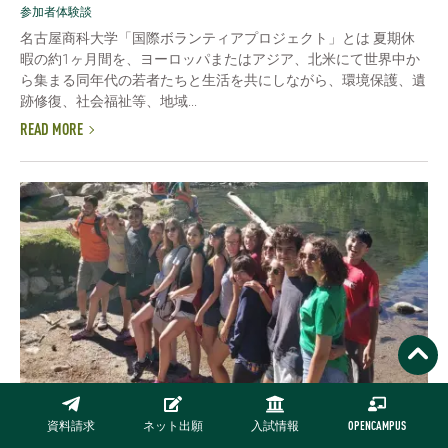
参加者体験談
名古屋商科大学「国際ボランティアプロジェクト」とは 夏期休
暇の約1ヶ月間を、ヨーロッパまたはアジア、北米にて世界中か
ら集まる同年代の若者たちと生活を共にしながら、環境保護、遺
跡修復、社会福祉等、地域...
READ MORE
資料請求
ネット出願
入試情報
OPENCAMPUS
《海外レポート》日本では得られない経験をしたい＠ス