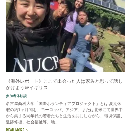
《海外レポート》ここで出会った人は家族と思って話し
かけよう＠イギリス
参加者体験談
名古屋商科大学「国際ボランティアプロジェクト」とは 夏期休
暇の約1ヶ月間を、ヨーロッパ、アジア、または北米にて世界中
から集まる同年代の若者たちと生活を共にしながら、環境保護、
遺跡修復、社会福祉等、地...
READ MORE