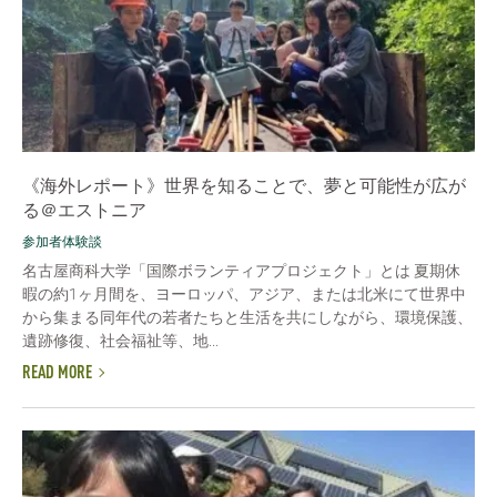
《海外レポート》世界を知ることで、夢と可能性が広が
る＠エストニア
参加者体験談
名古屋商科大学「国際ボランティアプロジェクト」とは 夏期休
暇の約1ヶ月間を、ヨーロッパ、アジア、または北米にて世界中
から集まる同年代の若者たちと生活を共にしながら、環境保護、
遺跡修復、社会福祉等、地...
READ MORE