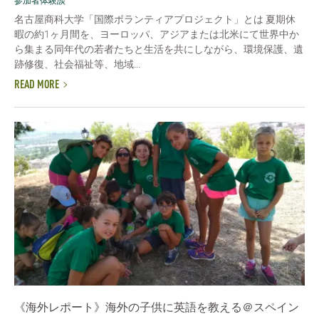
参加者体験談
名古屋商科大学「国際ボランティアプロジェクト」とは 夏期休
暇の約1ヶ月間を、ヨーロッパ、アジアまたは北米にて世界中か
ら集まる同年代の若者たちと生活を共にしながら、環境保護、遺
跡修復、社会福祉等、地域...
READ MORE
《海外レポート》海外の子供に英語を教える＠スペイン