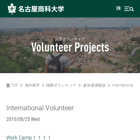
EN
国際ボランティア
Volunteer Projects
TOP
海外留学
国際ボランティア
参加者体験談
International Vo
International Volunteer
2010/08/25 Wed
Work Camp！！！！