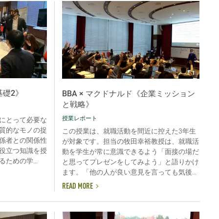
ス基礎2》
BBA × マクドナルド《企業ミッション
と戦略》
授業レポート
にとって必要な
質的なモノの捉
この授業は、就職活動を間近に控えた3年生
係者との関係性
が対象です。担当の牧田幸裕教授は、就職活
役立つ知識を授
動を学生が常に意識できるよう「面接の場だ
ための学...
と思ってプレゼンをしてみよう」と語りかけ
ます。「他の人が良い意見を言っても気後...
READ MORE