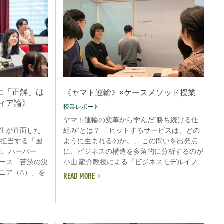
に「正解」は
《ヤマト運輸》×ケースメソッド授業
ィア論》
授業レポート
ヤマト運輸の変革から学んだ“勝ち続ける仕
組み”とは？ 「ヒットするサービスは、どの
生が直面した
ように生まれるのか。」 この問いを出発点
が担当する「国
に、ビジネスの構造を多角的に分析するのが
は、ハーバー
小山 龍介教授による『ビジネスモデルイノ...
ース「苦渋の決
ニア（A）」を
READ MORE