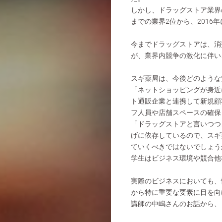
しかし、ドラッグストア業界
までの業界2位から、2016
今までドラッグストアは、消
が、業界内競争の激化に伴い
スギ薬局は、今後どのような
「ネットショッピングが身近
ト通販企業と連携して新規顧
フ人員や店舗スペースの確保
「ドラッグストアと言いつつ
げに依存しているので、スギ
ていくべきではないでしょう
学生はビジネス環境や競合他
実際のビジネスにおいても、
から特に重要な要素に目を向
講師の中嶋さんのお話から、