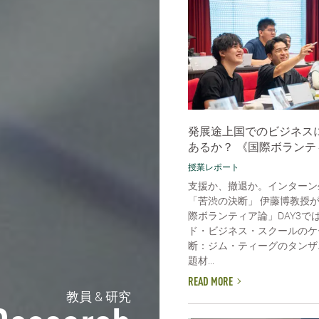
発展途上国でのビジネス
あるか？ 《国際ボランテ
授業レポート
支援か、撤退か。インターン
「苦渋の決断」 伊藤博教授
際ボランティア論」DAY3で
ド・ビジネス・スクールのケ
断：ジム・ティーグのタンザ
題材...
READ MORE
教員 & 研究