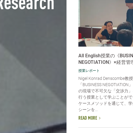
Research
All English授業の《BUSI
NEGOTIATION》×経営
授業レポート
Nigel Konrad Denscomb
「BUSINESS NEGOTIATI
の現場で不可欠な「交渉力」
行う授業として学ぶことがで
ケースメソッドを通じて、学
シーンを...
READ MORE