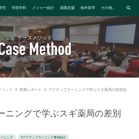
研究
学部学科
メジャー紹介
就職支援
海外留学
その他...
ケースメソッド
Case Method
メソッド
授業レポート
アクティブラーニングで学ぶスギ薬局の差別化戦略
ーニングで学ぶスギ薬局の差別
ラーニング
#アクティブラーニング事例紹介