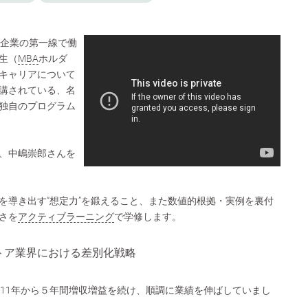
は企業の第一線で働
生（
MBA
ホルダ
キャリアについて
講されている、名
独自のプログラム
、中嶋崇郎さんを
を導き出す“想定力”を鍛えること、また数値的根拠・実例を裏付
さを
アクティブラーニング
で学修します。
トア業界における差別化戦略
011年から５年間増収増益を続け、順調に業績を伸ばしていまし