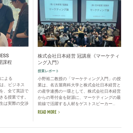
NESS
株式会社日本経営 冠講座《マーケティ
管理課程
ング入門》
授業レポート
e教授による
小野裕二教授の「マーケティング入門」の授
ON」は、ビジネス
業は、名古屋商科大学と株式会社日本経営と
を、全て英語で
の産学連携の一環として、株式会社日本経営
きる授業です。
からの寄付金を財源に、マーケティングの最
生は実際の交渉
前線で活躍する人材をゲストスピーカー...
READ MORE