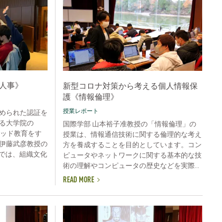
織と人事》
新型コロナ対策から考える個人情報保
護《情報倫理》
授業レポート
められた認証を
る大学院の
国際学部 山本裕子准教授の「情報倫理」の
ソッド教育をす
授業は、情報通信技術に関する倫理的な考え
伊藤武彦教授の
方を養成することを目的としています。コン
業では、組織文化
ピュータやネットワークに関する基本的な技
術の理解やコンピュータの歴史などを実際...
READ MORE