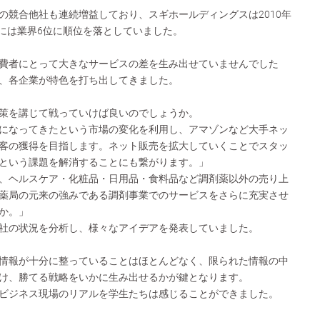
の競合他社も連続増益しており、スギホールディングスは2010年
年には業界6位に順位を落としていました。
費者にとって大きなサービスの差を生み出せていませんでした
、各企業が特色を打ち出してきました。
策を講じて戦っていけば良いのでしょうか。
になってきたという市場の変化を利用し、アマゾンなど大手ネッ
客の獲得を目指します。ネット販売を拡大していくことでスタッ
という課題を解消することにも繋がります。」
、ヘルスケア・化粧品・日用品・食料品など調剤薬以外の売り上
薬局の元来の強みである調剤事業でのサービスをさらに充実させ
か。」
社の状況を分析し、様々なアイデアを発表していました。
情報が十分に整っていることはほとんどなく、限られた情報の中
け、勝てる戦略をいかに生み出せるかが鍵となります。
ビジネス現場のリアルを学生たちは感じることができました。