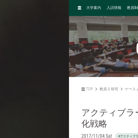
H
&
大学案内
入試情報
教員
O
M
E
TOP
教員 & 研究
ケース
アクティブラ
化戦略
2017/11/04 Sat
#アクティブ