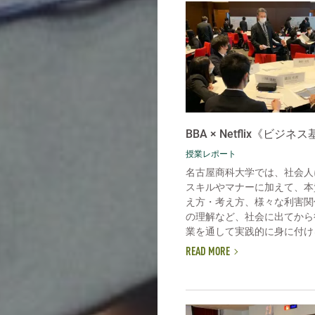
BBA × Netflix《ビジネ
授業レポート
名古屋商科大学では、社会人
スキルやマナーに加えて、本
え方・考え方、様々な利害関
の理解など、社会に出てから
業を通して実践的に身に付ける
READ MORE