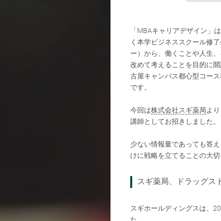
「MBAキャリアデザイン」
く本学ビジネススクール修了
ー）から、働くことや人生、
改めて考えることを目的に開
古屋キャンパス都心型コース
です。
今回は
株式会社スギ薬局
より
講師としてお招きしました。
少ない情報量であっても答え
けに戦略を立てることの大切
スギ薬局、ドラッグス
スギホールディングスは、2
た。