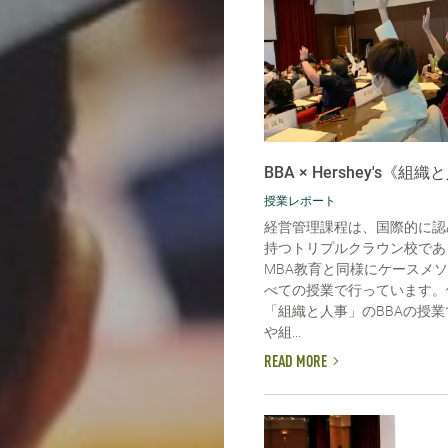
BBA × Hershey's《組
授業レポート
経営管理課程は、国際的に認
持つトリプルクラウン校であ
MBA教育と同様にケースメ
べての授業で行っています。
「組織と人事」のBBAの授
や組...
READ MORE