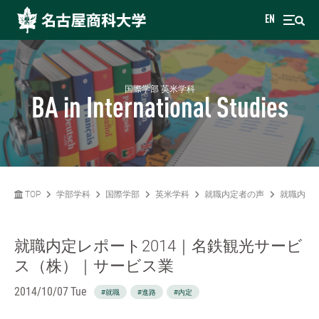
EN
国際学部 英米学科
BA in International Studies
TOP
学部学科
国際学部
英米学科
就職内定者の声
就職内定
就職内定レポート2014｜名鉄観光サービ
ス（株）｜サービス業
2014/10/07 Tue
#就職
#進路
#内定