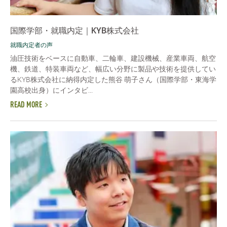
国際学部・就職内定｜KYB株式会社
就職内定者の声
油圧技術をベースに自動車、二輪車、建設機械、産業車両、航空
機、鉄道、特装車両など、幅広い分野に製品や技術を提供してい
るKYB株式会社に納得内定した熊谷 萌子さん（国際学部・東海学
園高校出身）にインタビ...
READ MORE