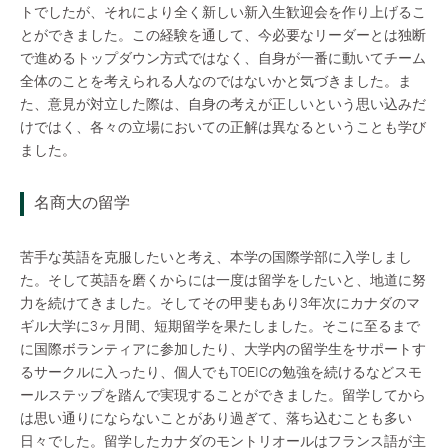
トでしたが、それにより全く新しい新入生歓迎会を作り上げるこ
とができました。この経験を通して、今必要なリーダーとは独断
で進めるトップダウン方式ではなく、自身が一番に動いてチーム
全体のことを考えられる人なのではないかと気づきました。ま
た、意見が対立した際は、自身の考えが正しいという思い込みだ
けではく、各々の立場においての正解は異なるということも学び
ました。
名商大の留学
苦手な英語を克服したいと考え、本学の国際学部に入学しまし
た。そして英語を磨くからには一度は留学をしたいと、地道に努
力を続けてきました。そしてその甲斐もあり3年次にカナダのマ
ギル大学に3ヶ月間、短期留学を果たしました。そこに至るまで
に国際ボランティアに参加したり、大学内の留学生をサポートす
るサークルに入ったり、個人でもTOEICの勉強を続けるなどスモ
ールステップを踏んで実現することができました。留学してから
は思い通りにならないことがあり過ぎて、落ち込むことも多い
日々でした。留学したカナダのモントリオールはフランス語が主