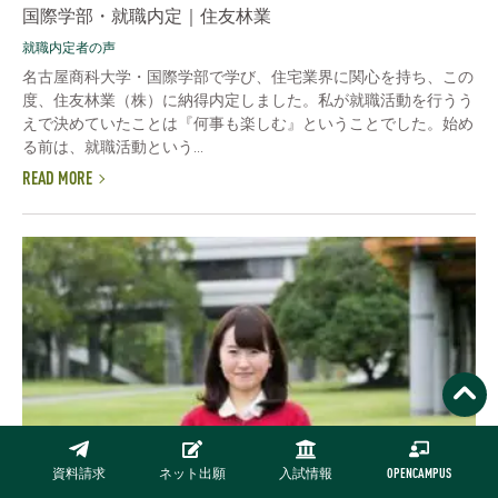
国際学部・就職内定｜住友林業
就職内定者の声
名古屋商科大学・国際学部で学び、住宅業界に関心を持ち、この
度、住友林業（株）に納得内定しました。私が就職活動を行うう
えで決めていたことは『何事も楽しむ』ということでした。始め
る前は、就職活動という...
READ MORE
資料請求
ネット出願
入試情報
OPENCAMPUS