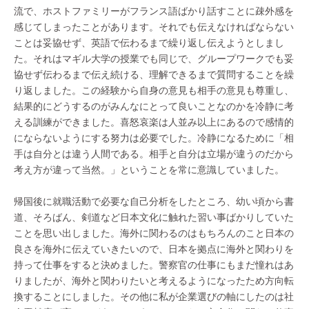
流で、ホストファミリーがフランス語ばかり話すことに疎外感を
感じてしまったことがあります。それでも伝えなければならない
ことは妥協せず、英語で伝わるまで繰り返し伝えようとしまし
た。それはマギル大学の授業でも同じで、グループワークでも妥
協せず伝わるまで伝え続ける、理解できるまで質問することを繰
り返しました。この経験から自身の意見も相手の意見も尊重し、
結果的にどうするのがみんなにとって良いことなのかを冷静に考
える訓練ができました。喜怒哀楽は人並み以上にあるので感情的
にならないようにする努力は必要でした。冷静になるために「相
手は自分とは違う人間である。相手と自分は立場が違うのだから
考え方が違って当然。」ということを常に意識していました。
帰国後に就職活動で必要な自己分析をしたところ、幼い頃から書
道、そろばん、剣道など日本文化に触れた習い事ばかりしていた
ことを思い出しました。海外に関わるのはもちろんのこと日本の
良さを海外に伝えていきたいので、日本を拠点に海外と関わりを
持って仕事をすると決めました。警察官の仕事にもまだ憧れはあ
りましたが、海外と関わりたいと考えるようになったため方向転
換することにしました。その他に私が企業選びの軸にしたのは社