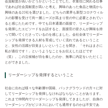
会貢献度が高いかどうかということでした。衣食住に関わる仕事
であれば社会貢献度が高いと考え、興味のあった食品と物流から
興味のある20社を選びました。どちらの業界も新型コロナウィル
スの影響を受けて尚一層ニーズが高まり世の中に必要とされてい
ると感じたためです。中でも日本通運の面接で、リーダーシップ
を発揮したエピソードをお話すると、面接官の皆さんが興味を持
って聞いてくださっているのを感じました。会社全体でリーダー
シップを発揮できる人材を育成していく流れであるということ
と、女性の活躍が目覚ましいということを聞き、「それはまさに
私が適任です！」というようなことをお伝えしたほどです
（笑）。この立候補が功を奏したのか、無事に内定をいただくこ
とができました。
リーダーシップを発揮するということ
社会に出れば様々な年齢層や国籍、バックグラウンドの方々に対
してリーダーシップを発揮しなければならないことがあります。
これまで仲間内でリーダーシップを発揮してきましたが、自身の
リーダーシップがビジネスにおいても通用するのかは不安であ