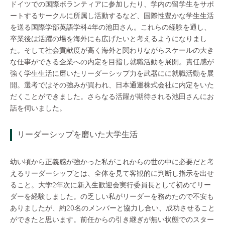
ドイツでの国際ボランティアに参加したり、学内の留学生をサポ
ートするサークルに所属し活動するなど、国際性豊かな学生生活
を送る国際学部英語学科4年の池田さん。これらの経験を通し、
卒業後は活躍の場を海外にも広げたいと考えるようになりまし
た。そして社会貢献度が高く海外と関わりながらスケールの大き
な仕事ができる企業への内定を目指し就職活動を展開。責任感が
強く学生生活に磨いたリーダーシップ力を武器にに就職活動を展
開。選考ではその強みが買われ、日本通運株式会社に内定をいた
だくことができました。さらなる活躍が期待される池田さんにお
話を伺いました。
リーダーシップを磨いた大学生活
幼い頃から正義感が強かった私がこれからの世の中に必要だと考
えるリーダーシップとは、全体を見て客観的に判断し指示を出せ
ること。大学2年次に新入生歓迎会実行委員長として初めてリー
ダーを経験しました。の乏しい私がリーダーを務めたので不安も
ありましたが、約20名のメンバーと協力し合い、成功させること
ができたと思います。前任からの引き継ぎが無い状態でのスター