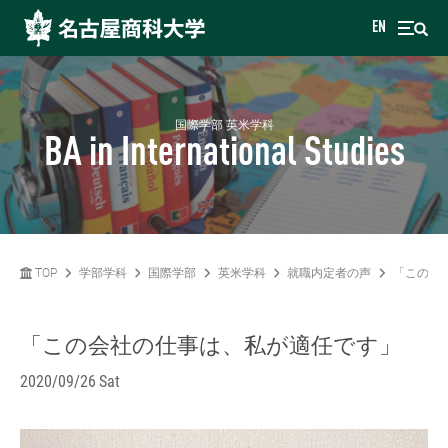
EN
国際学部 英米学科
BA in International Studies
TOP
学部学科
国際学部
英米学科
就職内定者の声
「この会
「この会社の仕事は、私が適任です」
2020/09/26 Sat