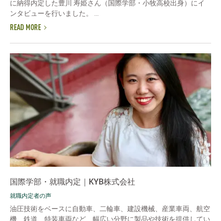
に納得内定した豊川 寿姫さん（国際学部・小牧高校出身）にイ
ンタビューを行いました。 ...
READ MORE
国際学部・就職内定｜KYB株式会社
就職内定者の声
油圧技術をベースに自動車、二輪車、建設機械、産業車両、航空
機、鉄道、特装車両など、幅広い分野に製品や技術を提供してい