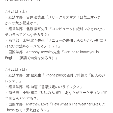
7月21日（土）
・経済学部 吉井 哲先生『メリークリスマス！は禁止すべき
か？伝統か配慮か？』
・経営学部 北原 康富先生『コンピュータに絶対マネされない
チカラってどんなチカラ？』
・商学部 太宰 北斗先生『メニューの裏側：あなたが“カモ”にさ
れない方法をケースで考えよう！』
・国際学部 Anthony Townley先生『Getting to know you in
English（英語で自分を知ろう）』
7月22日（日）
・経済学部 潘 聡先生『iPhone plusの値付け問題と「囚人のジ
レンマ」』
・経営学部 韓 尚憲『意思決定のパラドックス』
・商学部 小野 裕二『USJの入場料、あなたがマーケティング担
当者ならどうする？』
・国際学部 Matthew Love『Hey! What`s The Weather Like Out
There?ねぇ！天気はどう？』