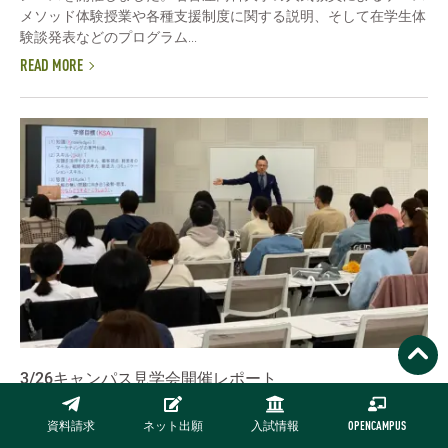
メソッド体験授業や各種支援制度に関する説明、そして在学生体
験談発表などのプログラム...
READ MORE
3/26キャンパス見学会開催レポート
開催レポート
資料請求
ネット出願
入試情報
OPENCAMPUS
3月26日（日）名古屋商科大学日進キャンパスにて今春初めての