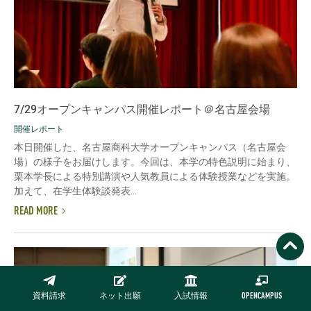
7/29オープンキャンパス開催レポート＠名古屋会場
開催レポート
本日開催した、名古屋商科大学オープンキャンパス（名古屋会
場）の様子をお届けします。今回は、本学の特色説明に始まり、
栗本学長による特別講演や人気教員による体験授業などを実施。
加えて、在学生体験談発表...
READ MORE
資料請求
ネット出願
入試情報
OPENCAMPUS