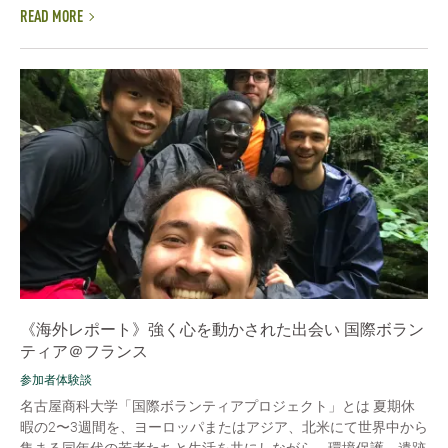
READ MORE
《海外レポート》強く心を動かされた出会い 国際ボラン
ティア＠フランス
参加者体験談
名古屋商科大学「国際ボランティアプロジェクト」とは 夏期休
暇の2〜3週間を、ヨーロッパまたはアジア、北米にて世界中から
集まる同年代の若者たちと生活を共にしながら、環境保護、遺跡