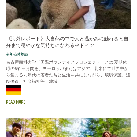
《海外レポート》大自然の中で人と温かみに触れると自
分まで穏やかな気持ちになれる＠ドイツ
参加者体験談
名古屋商科大学「国際ボランティアプロジェクト」とは 夏期休
暇の約1ヶ月間を、ヨーロッパまたはアジア、北米にて世界中か
ら集まる同年代の若者たちと生活を共にしながら、環境保護、遺
跡修復、社会福祉等、地域...
READ MORE