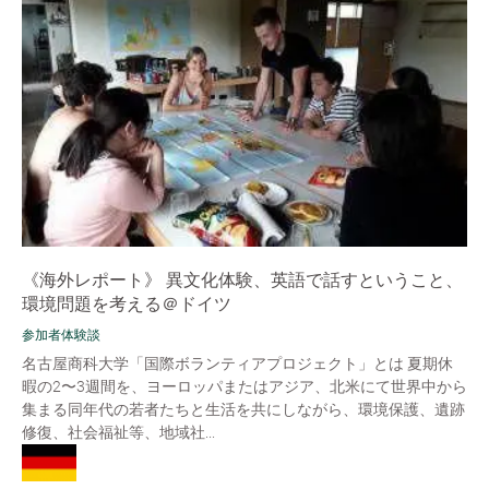
《海外レポート》 異文化体験、英語で話すということ、
環境問題を考える＠ドイツ
参加者体験談
名古屋商科大学「国際ボランティアプロジェクト」とは 夏期休
暇の2〜3週間を、ヨーロッパまたはアジア、北米にて世界中から
集まる同年代の若者たちと生活を共にしながら、環境保護、遺跡
修復、社会福祉等、地域社...