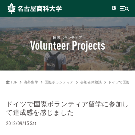
EN
国際ボランティア
Volunteer Projects
TOP
海外留学
国際ボランティア
参加者体験談
ドイツで国際ボ
ドイツで国際ボランティア留学に参加し
て達成感を感じました
2012/09/15 Sat