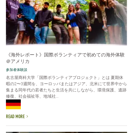
《海外レポート》国際ボランティアで初めての海外体験
＠アメリカ
参加者体験談
名古屋商科大学「国際ボランティアプロジェクト」とは 夏期休
暇の2〜3週間を、ヨーロッパまたはアジア、北米にて世界中から
集まる同年代の若者たちと生活を共にしながら、環境保護、遺跡
修復、社会福祉等、地域社...
READ MORE