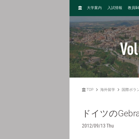
H
&
大学案内
入試情報
教員
O
M
E
Vol
TOP
海外留学
国際ボラ
ドイツのGeb
2012/09/13 Thu