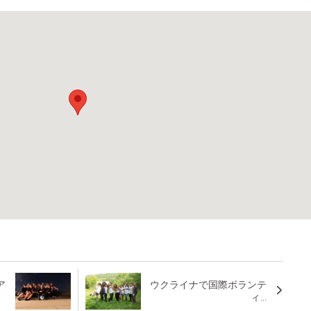
ア
ウクライナで国際ボランテ
ィ...