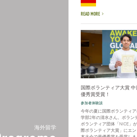
READ MORE
国際ボランティア大賞 中
優秀賞受賞！
参加者体験談
今年の夏に国際ボランティア
学部2年の清水さん。ボラン
ボランティア団体「NICE」
海外留学
際ボランティア大賞」にエン
本大会で最優秀賞を受賞しま