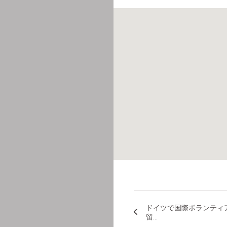
ドイツで国際ボランティ
留...