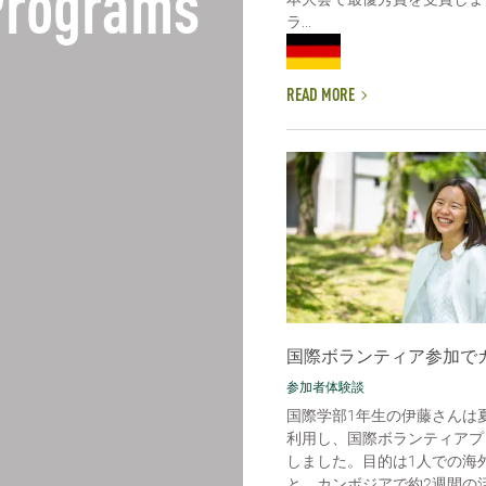
 Programs
ラ...
READ MORE
国際ボランティア参加で
参加者体験談
国際学部1年生の伊藤さんは
利用し、国際ボランティアプ
しました。目的は1人での海
と。カンボジアで約2週間の