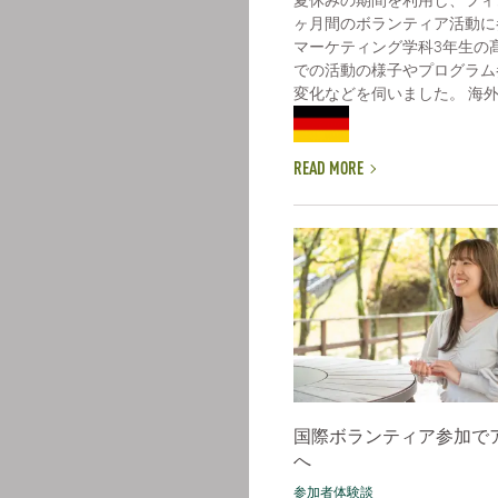
ヶ月間のボランティア活動に
マーケティング学科3年生の
での活動の様子やプログラム
変化などを伺いました。 海外で
READ MORE
国際ボランティア参加で
へ
参加者体験談