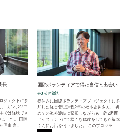
成長
国際ボランティアで得た自信と出会い
参加者体験談
ロジェクトに参
春休みに国際ボランティアプロジェクトに参
ん。 カンボジア
加した経営管理課程2年の福本史弥さん。 初
本では経験でき
めての海外渡航に緊張しながらも、約2週間
きました。 国際
アイスランドにて様々な体験をしてきた福本
由 言...
くんにお話を伺いました。 このプログラ...