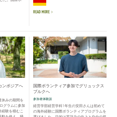
READ MORE
カンボジアへ
国際ボランティア参加でグリュックス
ブルクへ
参加者体験談
夏休みの期間を
ログラムに参加
経営学部経営学科1年生の安田さんは初めて
外経験を積むこ
の海外経験に国際ボランティアプログラムを
活動を終え、帰
選びました。目的は英語力の向上と自分の視