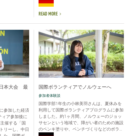
READ MORE
日本大会 最
国際ボランティアでノルウェーへ
参加者体験談
国際学部1年生の小林美羽さんは、夏休みを
利用して国際ボランティアプログラムに参加
に参加した経済
しました。約1ヶ月間、ノルウェーのジョッ
ティア参加後に
サセンという地域で、障がい者のための施設
が主催する「国
のペンキ塗りや、ベンチづくりなどのボラ...
トリーし、中日
した。国際ボ