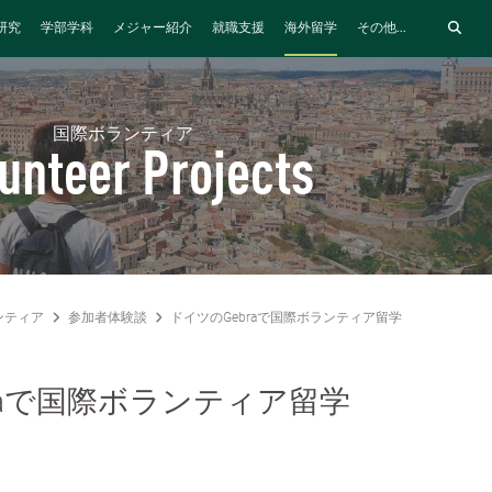
研究
学部学科
メジャー紹介
就職支援
海外留学
その他...
国際ボランティア
unteer Projects
ンティア
参加者体験談
ドイツのGebraで国際ボランティア留学
raで国際ボランティア留学