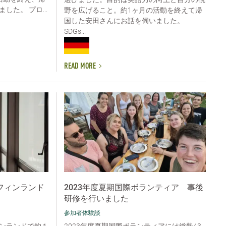
た。 プロ...
野を広げること。約1ヶ月の活動を終えて帰
国した安田さんにお話を伺いました。
SDGs...
READ MORE
フィンランド
2023年度夏期国際ボランティア 事後
研修を行いました
参加者体験談
ンランドで約１