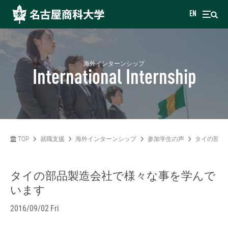
EN
海外インターンシップ
International Internship
TOP
就職支援
海外インターンシップ
参加学生の声
タイの部品
タイの部品製造会社で様々な事を学んで
います
2016/09/02 Fri