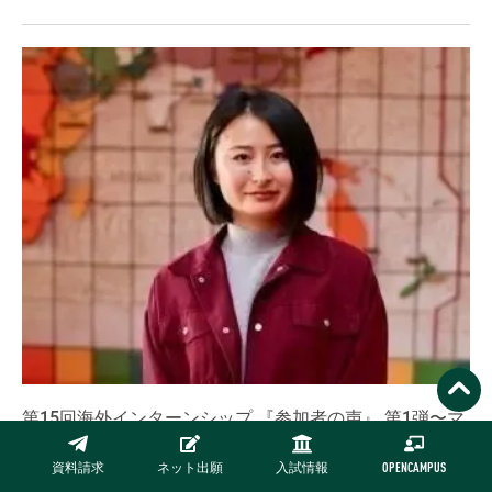
第15回海外インターンシップ 『参加者の声』 第1弾〜マ
レーシアの旅行会社にて自身の可能性と許容範囲を広げ
る〜
資料請求
ネット出願
入試情報
OPENCAMPUS