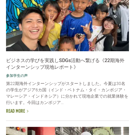
ビジネスの学びを実践しSDGs活動へ繋げる《22期海外
インターンシップ現地レポート》
参加学生の声
第22期海外インターンシップがスタートしました。今夏は30名
の学生がアジア6カ国（インド・ベトナム・タイ・カンボジア・
マレーシア・インドネシア）に分かれて現地企業での就業体験を
行います。今回はカンボジア...
READ MORE