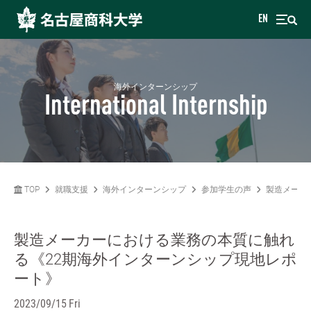
EN
海外インターンシップ
International Internship
TOP
就職支援
海外インターンシップ
参加学生の声
製造メーカ
製造メーカーにおける業務の本質に触れ
る《22期海外インターンシップ現地レポ
ート》
2023/09/15 Fri