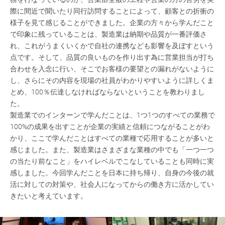
際に間近で聞いたり同行訪問することによって、顧客との折衝の
様子を見て感じることができました。企業の方々から学んだこと
で印象に残っていることは、製造業は納期や品質が一番評価さ
れ、これがうまくいくかで自社の連携なども影響を及ぼすという
点です。そして、品質の良いものを作り出す為に営業担当が打ち
合わせを入念に行い、そこでお客様の要望との漏れがないように
し、さらにその内容を現場の社員がわかりやすいように詳しくま
とめ、100％伝達しなければならないということを教わりまし
た。
製造業でのインターンで学んだことは、1つ1つのすべての業務で
100%の成果を出すことが企業の実績と信頼につながることがわ
かり、ここで学んだことはすべての業種で応用することが多いと
感じました。また、製造業はさまざまな業種の中でも「一つ一つ
の当たり前なこと」をハイレベルでこなしていることも同時に実
感しました。今回学んだことを日本に持ち帰り、自身の今後の就
活に対しての対策や、社会人になってからの働き方に活かしてい
きたいと考えています。