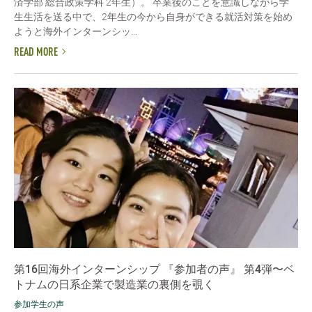
済学部 総合政策学科 2年生）。 卒業後のことを意識しながら学
生生活を送る中で、2年生の今から自身ができる就活対策を始め
ようと海外インターンシッ...
READ MORE
第16回海外インターンシップ 『参加者の声』 第4弾〜ベ
トナムの日系企業で製造業の裏側を覗く
参加学生の声