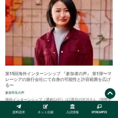
第15回海外インターンシップ 『参加者の声』 第1弾〜マ
レーシアの旅行会社にて自身の可能性と許容範囲を広げ
る〜
参加学生の声
海外インターンシップ（通称CAPI）は2度目の吉川さん（国際学
部・英語学科4年）。参加を決めたのは4年生の夏。就職活動真っ
只中でのことでした。まだ就職先が決まっていない不安もありま
資料請求
ネット出願
入試情報
OPENCAMPUS
したが、長期の海外インタ...