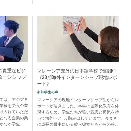
の貴重なビジ
マレーシア郊外の日本語学校で奮闘中
ターンシップ
《23期海外インターンシップ現地レポ
ート》
参加学生の声
では、アジア各
マレーシアの現地インターンシップ生からレ
業様を受入企業
ポートが届きました。本学の国際化教育を体
け入れていただ
現するため、学生たちが強い意思と勇気を持
となる企業の業
って海外へと1歩踏み出しています。今まさ
なか学生...
に成長の最中にいる彼ら彼女たちからの報...