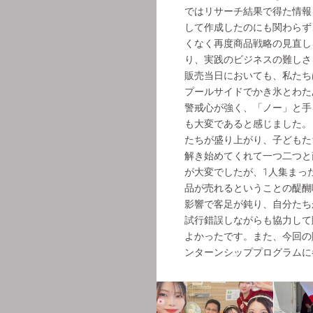
ではリサーチ結果で得た情報
して作成したのにも関わらず
くなく再度商品戦略の見直し
り、実践のビジネスの難しさ
販売当日においても、私たち
プールサイドでかき氷とわた
警戒心が強く、「ノー」と手
も大変であると感じました。
たちが盛り上がり、子どもた
解き始めてくれて一つ二つと
が大変でしたが、1人集まっ
品が売れるということの醍醐
影響で客足が鈍り、自分たち
試行錯誤しながらも協力して
よかったです。また、今回の
ンターンシッププログラムに