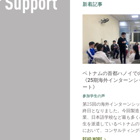
 Support
新着記事
ベトナムの首都ハノイで
《25期海外インターンシ
ート》
参加学生の声
第25回の海外インターンシ
終日となりました。今回製造
業、日本語学校など最も多く
生を派遣しているベトナムの
において、コンサルティング企
READ MORE