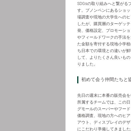
SDGsの取り組みへと繋がる
す。プノンペンにあるショッ
場調査や現地の大学生へのヒ
したが、購買層のターゲッテ
発、価格設定、プロモーショ
やフィールドワークの手法を
た金額を寄付する現地小学校
ち日本での環境との違いが鮮
して、よりたくさん良いもの
りました。
初めて会う仲間たちと協働し
先日の週末に本番の販売会を
所属するチームでは、この日
グモールのスーパーやフード
価格調査、現地の方へのヒア
アウト、ディスプレイのデザ
にこだわり準備してきました