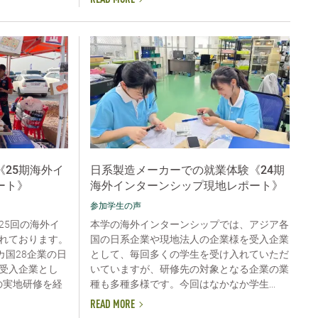
READ MORE
25期海外イ
日系製造メーカーでの就業体験《24期
ート》
海外インターンシップ現地レポート》
参加学生の声
25回の海外イ
本学の海外インターンシップでは、アジア各
れております。
国の日系企業や現地法人の企業様を受入企業
カ国28企業の日
として、毎回多くの学生を受け入れていただ
受入企業とし
いていますが、研修先の対象となる企業の業
の実地研修を経
種も多種多様です。今回はなかなか学生...
READ MORE