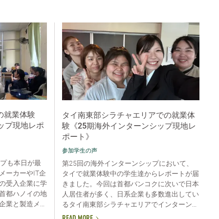
の就業体験
タイ南東部シラチャエリアでの就業体
ップ現地レポ
験《25期海外インターンシップ現地レ
ポート》
参加学生の声
ップも本日が最
第25回の海外インターンシップにおいて、
メーカーやIT企
タイで就業体験中の学生達からレポートが届
の受入企業に学
きました。今回は首都バンコクに次いで日本
首都ハノイの地
人居住者が多く、日系企業も多数進出してい
業と製造メ...
るタイ南東部シラチャエリアでインターン...