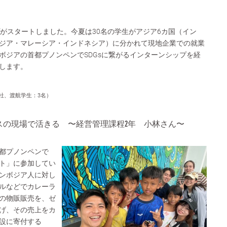
プがスタートしました。今夏は30名の学生がアジア6カ国（イン
ジア・マレーシア・インドネシア）に分かれて現地企業での就業
ボジアの首都プノンペンでSDGsに繋がるインターンシップを経
します。
社、渡航学生：3名）
スの現場で活きる 〜経営管理課程2年 小林さん〜
都プノンペンで
ト」に参加してい
ンボジア人に対し
ルなどでカレーラ
の物販販売を、ゼ
げ、その売上をカ
設に寄付する