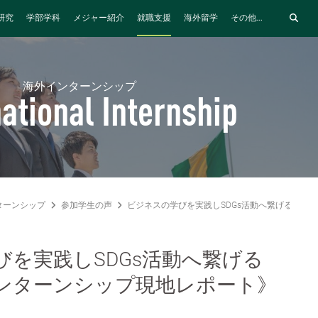
研究
学部学科
メジャー紹介
就職支援
海外留学
その他...
海外インターンシップ
national Internship
ターンシップ
参加学生の声
ビジネスの学びを実践しSDGs活動へ繋げる《2
びを実践しSDGs活動へ繋げる
インターンシップ現地レポート》