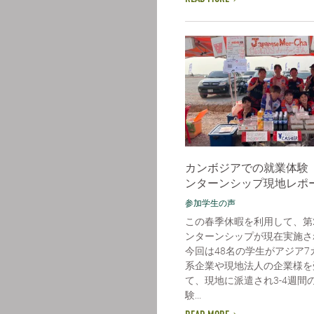
カンボジアでの就業体験《
ンターンシップ現地レポ
参加学生の声
この春季休暇を利用して、第
ンターンシップが現在実施さ
今回は48名の学生がアジア7
系企業や現地法人の企業様を
て、現地に派遣され3-4週間
験...