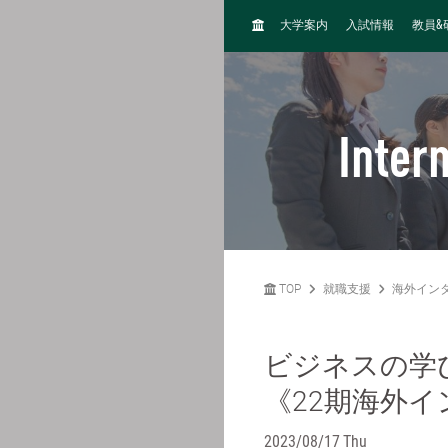
H
&
大学案内
入試情報
教員
O
M
E
Inter
TOP
就職支援
海外イン
ビジネスの学
《22期海外
2023/08/17 Thu