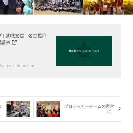
| 就職支援 | 名古屋商
際認証校
/career/internship/
く
プロサッカーチームの運営
に...