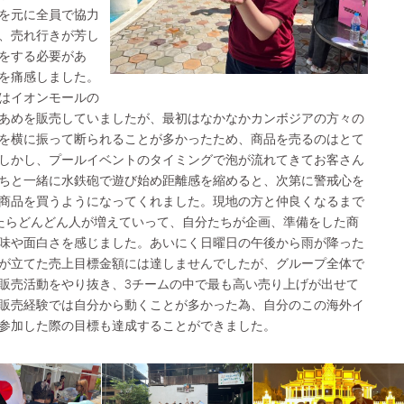
を元に全員で協力
、売れ行きが芳し
をする必要があ
を痛感しました。
はイオンモールの
あめを販売していましたが、最初はなかなかカンボジアの方々の
を横に振って断られることが多かったため、商品を売るのはとて
しかし、プールイベントのタイミングで泡が流れてきてお客さん
ちと一緒に水鉄砲で遊び始め距離感を縮めると、次第に警戒心を
商品を買うようになってくれました。現地の方と仲良くなるまで
たらどんどん人が増えていって、自分たちが企画、準備をした商
味や面白さを感じました。あいにく日曜日の午後から雨が降った
が立てた売上目標金額には達しませんでしたが、グループ全体で
販売活動をやり抜き、3チームの中で最も高い売り上げが出せて
販売経験では自分から動くことが多かった為、自分のこの海外イ
参加した際の目標も達成することができました。