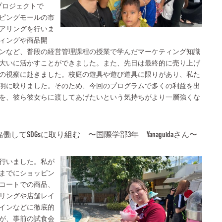
プロジェクトで
ピングモールの市
アリングを行いま
ィングや商品開
ンなど、普段の経営管理課程の授業で学んだマーケティング知識
大いに活かすことができました。また、先日は最終的に売り上げ
の視察に赴きました。校庭の遊具や遊び道具に限りがあり、私た
明に映りました。そのため、今回のプログラムで多くの利益を出
を、彼ら彼女らに渡してあげたいという気持ちがより一層強くな
てSDGsに取り組む 〜国際学部3年 Yanaguidaさん〜
行いました。私が
までにショッピン
コートでの商品、
リングや店舗レイ
インなどに徹底的
が、事前の試食会