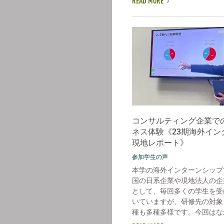
READ MORE
コンサルティング企業で
ネス体験《23期海外イン
現地レポート》
参加学生の声
本学の海外インターンシップ
国の日系企業や現地法人の企
として、毎回多くの学生を受
いていますが、研修先の対象
種も多種多様です。今回はなか