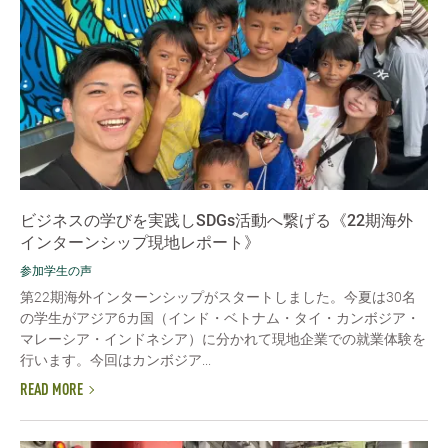
ビジネスの学びを実践しSDGs活動へ繋げる《22期海外
インターンシップ現地レポート》
参加学生の声
第22期海外インターンシップがスタートしました。今夏は30名
の学生がアジア6カ国（インド・ベトナム・タイ・カンボジア・
マレーシア・インドネシア）に分かれて現地企業での就業体験を
行います。今回はカンボジア...
READ MORE