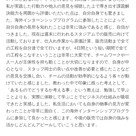
私が実践した行動力や他人の意見を傾聴した上で導き出す課題解
決能力を周囲から評価いただいた点は、自分自身でも驚きまし
た。海外インターンシッププログラムに参加したことによって、
自分自身の長所を知れたことは非常に強みであると感じ、自信が
つきました。現在は週末に行われるスタジアムでの販売に向けて
活動しております。仕入れ作業から原価計算、販売活動まで全て
の工程を自分達で全て行いますが、4日間という短い期間で全て
の工程をこなすということは非常に大変です。チームワークや一
人一人が主体性を持ち動くことが大切になりますので、自身が中
心となり、スタッフ同士の良い点や改善が必要と感じたことなど
の意見を交換し合い、チームの活動が効率的になるよう各々が動
けていたと感じました。教わった中で印象に残った考えとして、
「あるものでどうするか考える事」という教えは、勉強して学ぶ
ことよりも、実際に体験して学ぶことでビジネスの仕組みが吸収
できたと実感しました。私生活においても自身の物事の見方が変
わったことが非常に面白く、この海外インターンシッププログラ
ムに参加して良かったと感じます。今後の販売では自身の強みを
活かしどんどんアピールしていこうと思います。