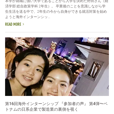
本学が就職に強い大学であることから入学を決めた野田さん（経
済学部 総合政策学科 2年生）。 卒業後のことを意識しながら学
生生活を送る中で、2年生の今から自身ができる就活対策を始め
ようと海外インターンシッ...
READ MORE
第16回海外インターンシップ 『参加者の声』 第4弾〜ベ
トナムの日系企業で製造業の裏側を覗く