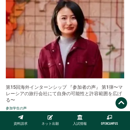
第15回海外インターンシップ 『参加者の声』 第1弾〜マ
レーシアの旅行会社にて自身の可能性と許容範囲を広げ
る〜
参加学生の声
海外インターンシップ（通称CAPI）は2度目の吉川さん（国際学
部・英語学科4年）。参加を決めたのは4年生の夏。就職活動真っ
資料請求
ネット出願
入試情報
OPENCAMPUS
只中でのことでした。まだ就職先が決まっていない不安もありま