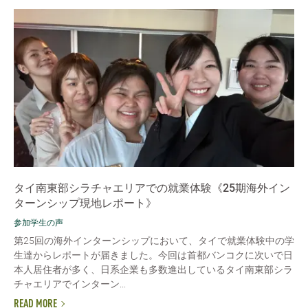
タイ南東部シラチャエリアでの就業体験《25期海外イン
ターンシップ現地レポート》
参加学生の声
第25回の海外インターンシップにおいて、タイで就業体験中の学
生達からレポートが届きました。今回は首都バンコクに次いで日
本人居住者が多く、日系企業も多数進出しているタイ南東部シラ
チャエリアでインターン...
READ MORE