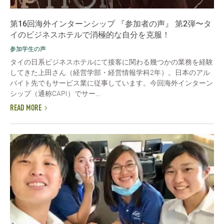
第16回海外インターンシップ 『参加者の声』 第2弾〜タ
イのビジネスホテルで消極的な自分を克服！
参加学生の声
タイの日系ビジネスホテルにて接客に関わる幾つかの業務を経験
してきた上田さん（経営学部・経営情報学科2年）。日本のアル
バイト先でもサービス業に従事しています。今回海外インターン
シップ（通称CAPI）でサー...
READ MORE