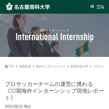
EN
海外インターンシップ
International Internship
TOP
就職支援
海外インターンシップ
参加学生の声
プロサッカ
プロサッカーチームの運営に携わる
《22期海外インターンシップ現地レポー
ト》
2023/08/21 Mon