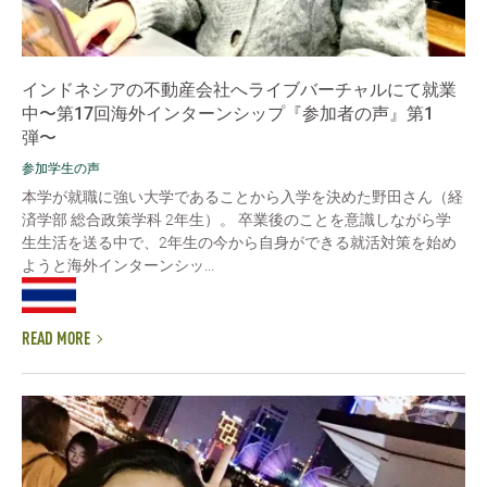
インドネシアの不動産会社へライブバーチャルにて就業
中〜第17回海外インターンシップ『参加者の声』第1
弾〜
参加学生の声
本学が就職に強い大学であることから入学を決めた野田さん（経
済学部 総合政策学科 2年生）。 卒業後のことを意識しながら学
生生活を送る中で、2年生の今から自身ができる就活対策を始め
ようと海外インターンシッ...
READ MORE