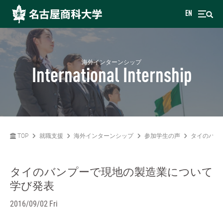
EN
海外インターンシップ
International Internship
TOP
就職支援
海外インターンシップ
参加学生の声
タイのバン
タイのバンプーで現地の製造業について
学び発表
2016/09/02 Fri