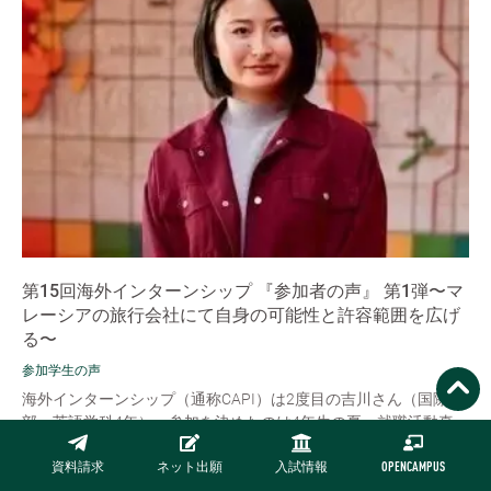
第15回海外インターンシップ 『参加者の声』 第1弾〜マ
レーシアの旅行会社にて自身の可能性と許容範囲を広げ
る〜
参加学生の声
海外インターンシップ（通称CAPI）は2度目の吉川さん（国際学
部・英語学科4年）。参加を決めたのは4年生の夏。就職活動真っ
只中でのことでした。まだ就職先が決まっていない不安もありま
したが、長期の海外インタ...
資料請求
ネット出願
入試情報
OPENCAMPUS