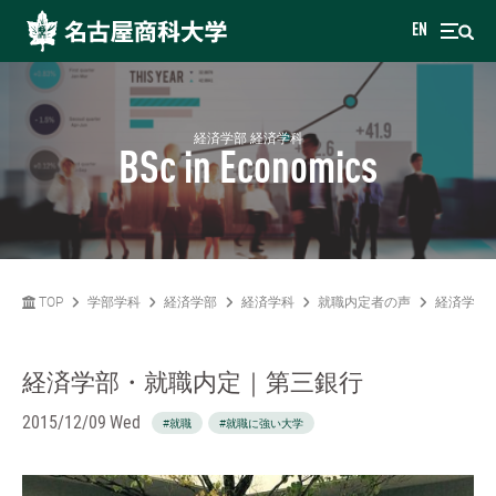
EN
経済学部 経済学科
BSc in Economics
TOP
学部学科
経済学部
経済学科
就職内定者の声
経済学部
経済学部・就職内定｜第三銀行
2015/12/09 Wed
#就職
#就職に強い大学