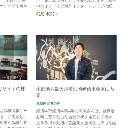
ーシップを発揮
中のインドでの海外インターンシップの経...
READ MORE
ビサイトの株
中部地方最大規模の岡崎信用金庫に内
定
就職内定者の声
は就職情報サー
経済学部経済学科4年の高槻さんは、就職活
情」に内定し、
動時に苦手だった自己分析を徹底して磨き、
学業や就職活動
文章作成や動機の言語化を重点的に行った結