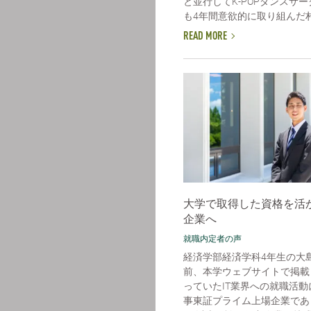
と並行してK-POPダンスサ
も4年間意欲的に取り組んだ村田
READ MORE
大学で取得した資格を活か
企業へ
就職内定者の声
経済学部経済学科4年生の大
前、本学ウェブサイトで掲載
っていたIT業界への就職活
事東証プライム上場企業であ