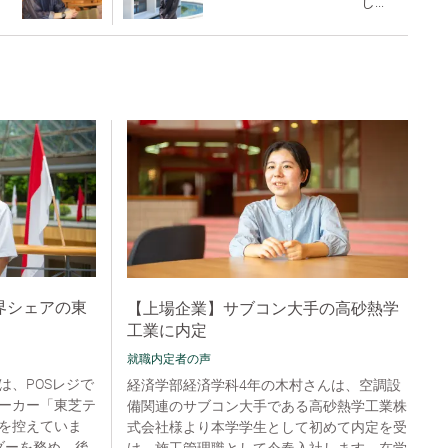
し...
界シェアの東
【上場企業】サブコン大手の高砂熱学
工業に内定
就職内定者の声
は、POSレジで
経済学部経済学科4年の木村さんは、空調設
ーカー「東芝テ
備関連のサブコン大手である高砂熱学工業株
を控えていま
式会社様より本学学生として初めて内定を受
ダーを務め、後
け、施工管理職として今春入社します。在学