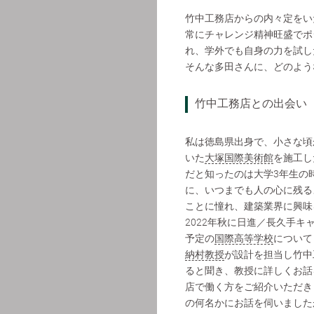
竹中工務店からの内々定をい
常にチャレンジ精神旺盛でポ
れ、学外でも自身の力を試し
そんな多田さんに、どのよう
竹中工務店との出会い
私は徳島県出身で、小さな頃
いた
大塚国際美術館
を施工し
だと知ったのは大学3年生の
に、いつまでも人の心に残る
ことに憧れ、建築業界に興味
2022年秋に日進／長久手キ
予定の
国際高等学校
について
納村教授
が設計を担当し竹中
ると聞き、教授に詳しくお話
店で働く方をご紹介いただき
の何名かにお話を伺いました