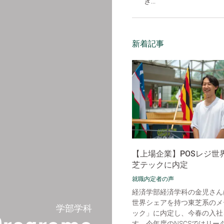
き...
新着記事
【上場企業】POSレジ世
芝テックに内定
就職内定者の声
経済学部経済学科の金児さん
世界シェアを持つ東芝系のメ
学部学科
ック」に内定し、今春の入社
す。今年度のNSCSではリー