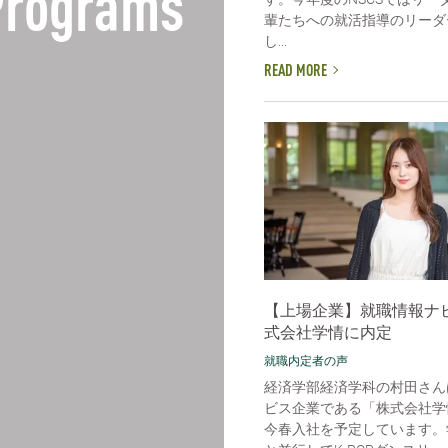
Programs
輩たちへの就活指導のリーダ
し...
READ MORE
【上場企業】就職情報ナ
式会社学情に内定
就職内定者の声
経済学部経済学科の村田さん
ビス企業である「株式会社学
今春入社を予定しています。