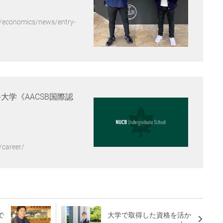
p/economics/news/entry-
科大学《AACSB国際認
/career/
で
大学で取得した資格を活か