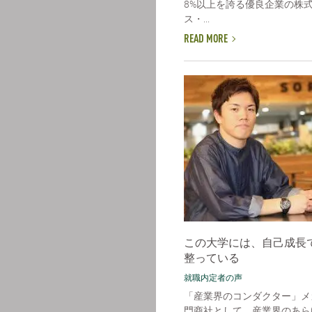
8%以上を誇る優良企業の株
ス・...
READ MORE
この大学には、自己成長
整っている
就職内定者の声
「産業界のコンダクター」メ
門商社として、産業界のあら