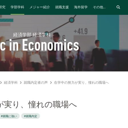
研究
学部学科
メジャー紹介
就職支援
海外留学
その他...
経済学部 経済学科
c in Economics
経済学科
就職内定者の声
在学中の努力が実り、憧れの職場へ
が実り、憧れの職場へ
#就職に強い
#就職内定