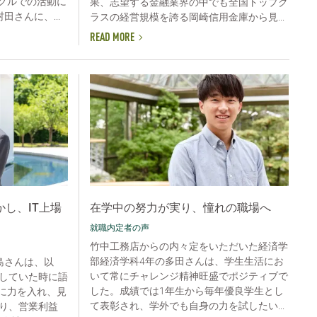
ークルでの活動に
果、志望する金融業界の中でも全国トップク
さんに、...
ラスの経営規模を誇る岡崎信用金庫から見...
READ MORE
し、IT上場
在学中の努力が実り、憧れの職場へ
就職内定者の声
竹中工務店からの内々定をいただいた経済学
部経済学科4年の多田さんは、学生生活にお
島さんは、以
いて常にチャレンジ精神旺盛でポジティブで
していた時に語
した。成績では1年生から毎年優良学生とし
動に力を入れ、見
て表彰され、学外でも自身の力を試したい...
り、営業利益