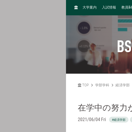
H
&
大学案内
入試情報
教員
O
M
E
BS
TOP
学部学科
経済学部
在学中の努力
2021/06/04 Fri
#経済学部