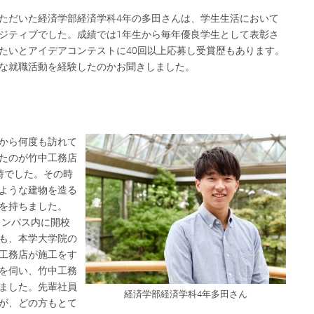
ただいた経済学部経済学科4年の多田さんは、学生生活において
ジティブでした。成績では1年生から毎年優良学生として表彰さ
たいとアイデアコンテストに40回以上応募し受賞歴もあります。
な就職活動を経験したのかお聞きしました。
から何度も訪れて
たのが竹中工務店
時でした。その時
ような建物を造る
を持ちました。
ャンパス内に開校
も、本学大学院の
工務店が施工をす
を伺い、竹中工務
ました。先輩社員
経済学部経済学科4年多田さん
が、どの方もとて