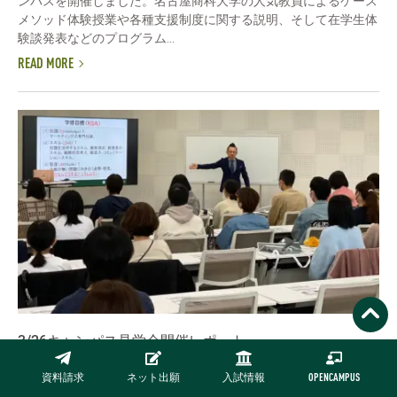
ンパスを開催しました。名古屋商科大学の人気教員によるケース
メソッド体験授業や各種支援制度に関する説明、そして在学生体
験談発表などのプログラム...
READ MORE
3/26キャンパス見学会開催レポート
開催レポート
資料請求
ネット出願
入試情報
OPENCAMPUS
3月26日（日）名古屋商科大学日進キャンパスにて今春初めての