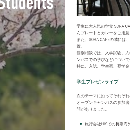
 Students
学生に大人気の学食 SORA 
んプレートとカレーをご用意
また、SORA CAFEの隣
置。
個別相談では、入学試験、入
ンパスでの学びなどについて
特に、入試、学生寮、奨学金
学生プレゼンライブ
次のテーマに沿ってそれぞれ
オープンキャンパスの参加者
問がありました。
旅行会社HISでの長期