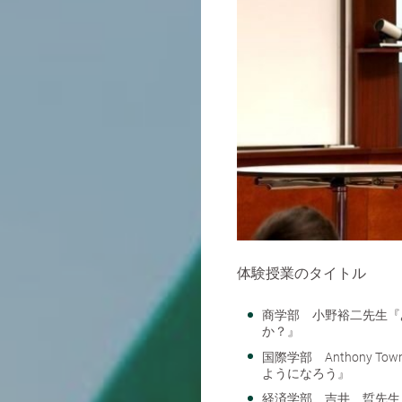
体験授業のタイトル
商学部 小野裕二先生『
か？』
国際学部 Anthony Townl
ようになろう』
経済学部 吉井 晢先生