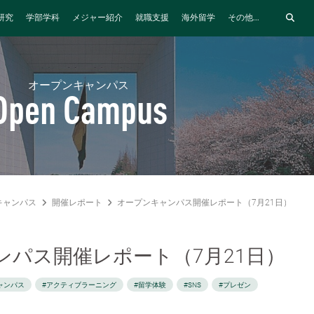
研究
学部学科
メジャー紹介
就職支援
海外留学
その他...
オープンキャンパス
Open Campus
キャンパス
開催レポート
オープンキャンパス開催レポート（7月21日）
ンパス開催レポート（7月21日）
ャンパス
#アクティブラーニング
#留学体験
#SNS
#プレゼン