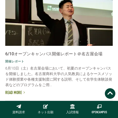
6/10オープンキャンパス開催レポート＠名古屋会場
開催レポート
6月10日（土）名古屋会場において、初夏のオープンキャンパス
を開催しました。名古屋商科大学の人気教員によるケースメソッ
ド体験授業や各種支援制度に関する説明、そして在学生体験談発
表などのプログラムをご用...
READ MORE
資料請求
ネット出願
入試情報
OPENCAMPUS