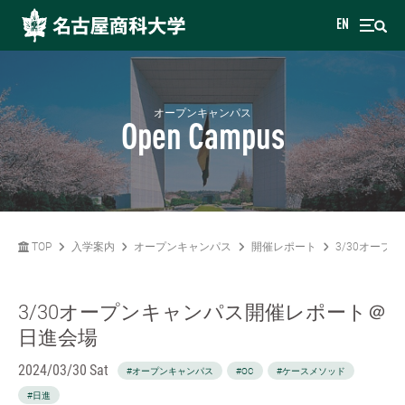
EN
オープンキャンパス
Open Campus
TOP
入学案内
オープンキャンパス
開催レポート
3/30オー
3/30オープンキャンパス開催レポート＠
日進会場
2024/03/30 Sat
#オープンキャンパス
#OC
#ケースメソッド
#日進