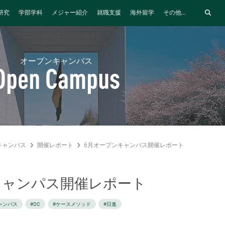
研究
学部学科
メジャー紹介
就職支援
海外留学
その他...
オープンキャンパス
Open Campus
キャンパス
開催レポート
6月オープンキャンパス開催レポート
キャンパス開催レポート
ャンパス
#OC
#ケースメソッド
#日進