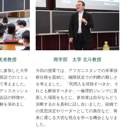
美准教授
商学部 太宰 北斗教授
に参加した大学
今回の授業では、アフガニスタンでの米軍偵
英語でのコミュ
察任務を題材に、極限状況での判断の難しさ
て考えました。
を考えました。 「民間人を排除すべきか、そ
ディスカッショ
れとも解放すべきか」―倫理的ジレンマに直
会話の特徴や、
面した場面をもとに、参加者は自分ならどう
解を深めまし
決断するかを真剣に話し合いました。組織で
の意思決定やリーダーとしての責任など、将
来に通じる大切な視点を学べる機会となりま
した。