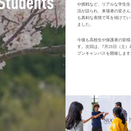
 Students
や挑戦など、リアルな学生生
活が語られ、来場者の皆さん
も真剣な表情で耳を傾けてい
ました。
今後も高校生や保護者の皆様
す。次回は、7月26日（土
プンキャンパスを開催します