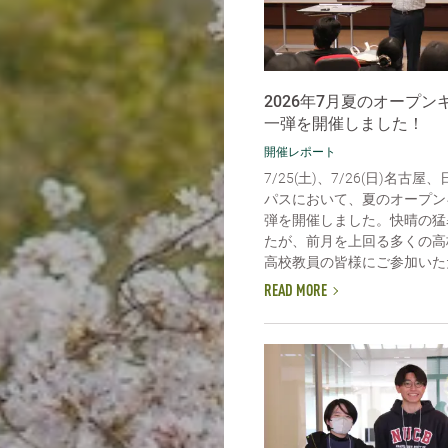
2026年7月夏のオープ
一弾を開催しました！
開催レポート
7/25(土)、7/26(日)名古
パスにおいて、夏のオープン
弾を開催しました。快晴の猛
たが、前月を上回る多くの高
高校教員の皆様にご参加いただ
READ MORE