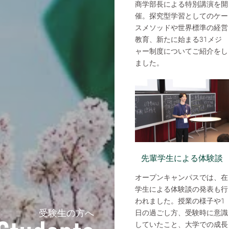
商学部長による特別講演を開
催。探究型学習としてのケー
スメソッドや世界標準の経営
教育、新たに始まる31メジ
ャー制度についてご紹介をし
ました。
先輩学生による体験談
オープンキャンパスでは、在
学生による体験談の発表も行
われました。授業の様子や1
受験生の方へ
日の過ごし方、受験時に意識
していたこと、大学での成長