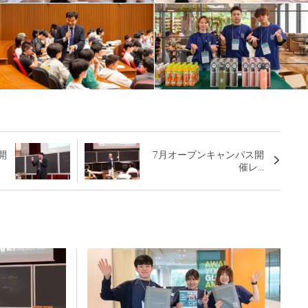
開
7月オープンキャンパス開
催レ...