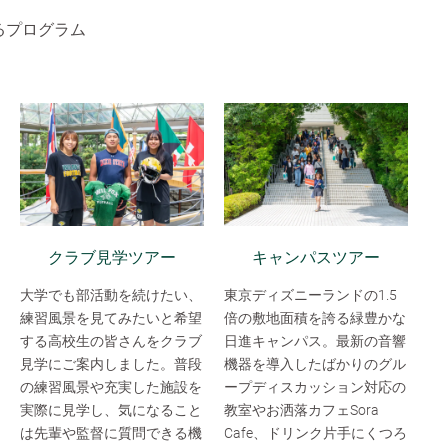
るプログラム
クラブ見学ツアー
キャンパスツアー
大学でも部活動を続けたい、
東京ディズニーランドの1.5
練習風景を見てみたいと希望
倍の敷地面積を誇る緑豊かな
する高校生の皆さんをクラブ
日進キャンパス。最新の音響
見学にご案内しました。普段
機器を導入したばかりのグル
の練習風景や充実した施設を
ープディスカッション対応の
実際に見学し、気になること
教室やお洒落カフェSora
は先輩や監督に質問できる機
Cafe、ドリンク片手にくつろ