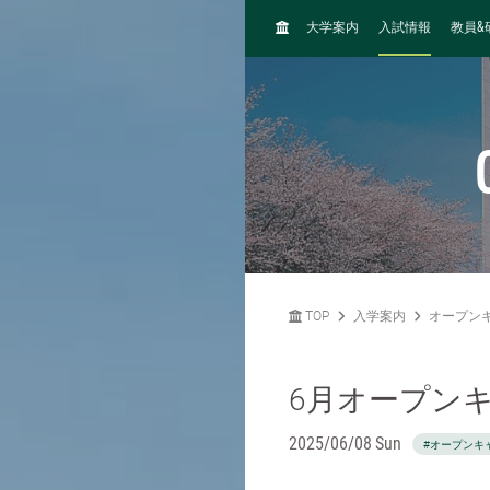
H
&
大学案内
入試情報
教員
O
M
E
TOP
入学案内
オープン
6月オープン
2025/06/08 Sun
#オープンキ