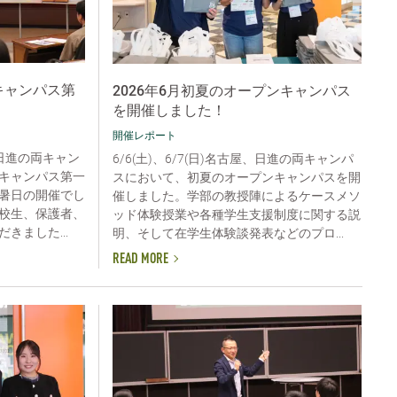
ンキャンパス第
2026年6月初夏のオープンキャンパス
を開催しました！
開催レポート
屋、日進の両キャン
6/6(土)、6/7(日)名古屋、日進の両キャンパ
キャンパス第一
スにおいて、初夏のオープンキャンパスを開
暑日の開催でし
催しました。学部の教授陣によるケースメソ
校生、保護者、
ッド体験授業や各種学生支援制度に関する説
きました...
明、そして在学生体験談発表などのプロ...
READ MORE