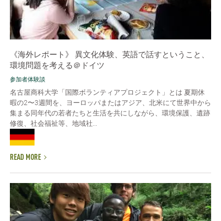
《海外レポート》 異文化体験、英語で話すということ、
環境問題を考える＠ドイツ
参加者体験談
名古屋商科大学「国際ボランティアプロジェクト」とは 夏期休
暇の2〜3週間を、ヨーロッパまたはアジア、北米にて世界中から
集まる同年代の若者たちと生活を共にしながら、環境保護、遺跡
修復、社会福祉等、地域社...
READ MORE