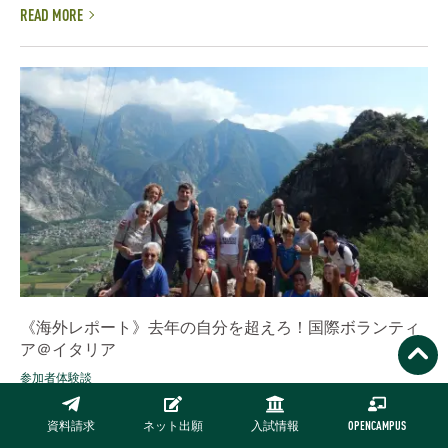
READ MORE
《海外レポート》去年の自分を超えろ！国際ボランティ
ア＠イタリア
参加者体験談
名古屋商科大学「国際ボランティアプロジェクト」とは 夏期休
暇の2〜3週間を、ヨーロッパまたはアジア、北米にて世界中から
資料請求
ネット出願
入試情報
OPENCAMPUS
集まる同年代の若者たちと生活を共にしながら、環境保護、遺跡