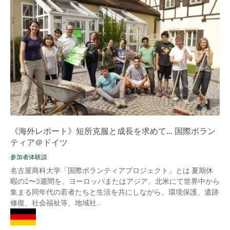
《海外レポート》短所克服と成長を求めて... 国際ボラン
ティア＠ドイツ
参加者体験談
名古屋商科大学「国際ボランティアプロジェクト」とは 夏期休
暇の2〜3週間を、ヨーロッパまたはアジア、北米にて世界中から
集まる同年代の若者たちと生活を共にしながら、環境保護、遺跡
修復、社会福祉等、地域社...