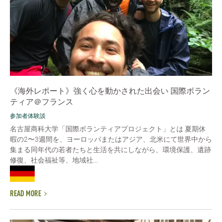
《海外レポート》強く心を動かされた出会い 国際ボラン
ティア＠フランス
参加者体験談
名古屋商科大学「国際ボランティアプロジェクト」とは 夏期休
暇の2〜3週間を、ヨーロッパまたはアジア、北米にて世界中から
集まる同年代の若者たちと生活を共にしながら、環境保護、遺跡
修復、社会福祉等、地域社...
READ MORE