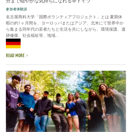
分まで穏やかな気持ちになれる＠ドイツ
参加者体験談
名古屋商科大学「国際ボランティアプロジェクト」とは 夏期休
暇の約1ヶ月間を、ヨーロッパまたはアジア、北米にて世界中か
ら集まる同年代の若者たちと生活を共にしながら、環境保護、遺
跡修復、社会福祉等、地域...
READ MORE