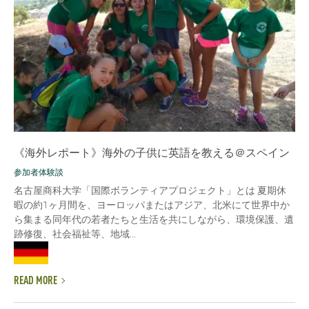
《海外レポート》海外の子供に英語を教える＠スペイン
参加者体験談
名古屋商科大学「国際ボランティアプロジェクト」とは 夏期休
暇の約1ヶ月間を、ヨーロッパまたはアジア、北米にて世界中か
ら集まる同年代の若者たちと生活を共にしながら、環境保護、遺
跡修復、社会福祉等、地域...
READ MORE