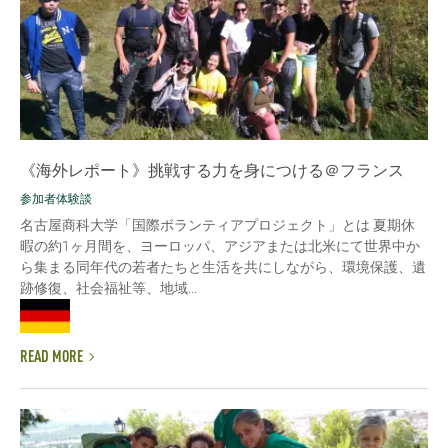
《海外レポート》挑戦する力を身につける＠フランス
参加者体験談
名古屋商科大学「国際ボランティアプロジェクト」とは 夏期休
暇の約1ヶ月間を、ヨーロッパ、アジアまたは北米にて世界中か
ら集まる同年代の若者たちと生活を共にしながら、環境保護、遺
跡修復、社会福祉等、地域...
READ MORE