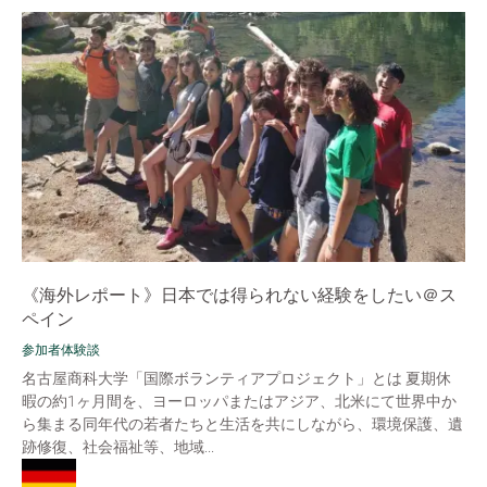
《海外レポート》日本では得られない経験をしたい＠ス
ペイン
参加者体験談
名古屋商科大学「国際ボランティアプロジェクト」とは 夏期休
暇の約1ヶ月間を、ヨーロッパまたはアジア、北米にて世界中か
ら集まる同年代の若者たちと生活を共にしながら、環境保護、遺
跡修復、社会福祉等、地域...