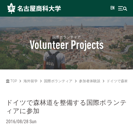
EN
国際ボランティア
Volunteer Projects
TOP
海外留学
国際ボランティア
参加者体験談
ドイツで森林道
ドイツで森林道を整備する国際ボランテ
ィアに参加
2016/08/28 Sun