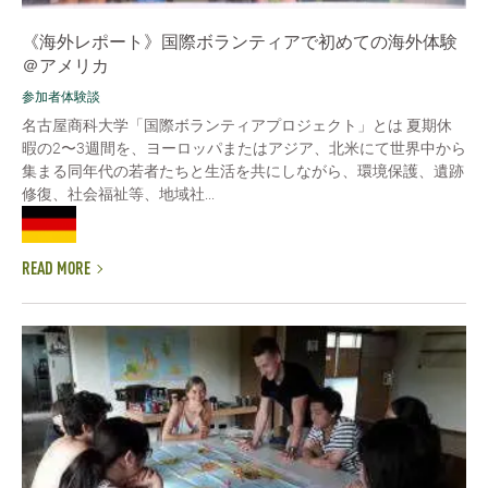
《海外レポート》国際ボランティアで初めての海外体験
＠アメリカ
参加者体験談
名古屋商科大学「国際ボランティアプロジェクト」とは 夏期休
暇の2〜3週間を、ヨーロッパまたはアジア、北米にて世界中から
集まる同年代の若者たちと生活を共にしながら、環境保護、遺跡
修復、社会福祉等、地域社...
READ MORE