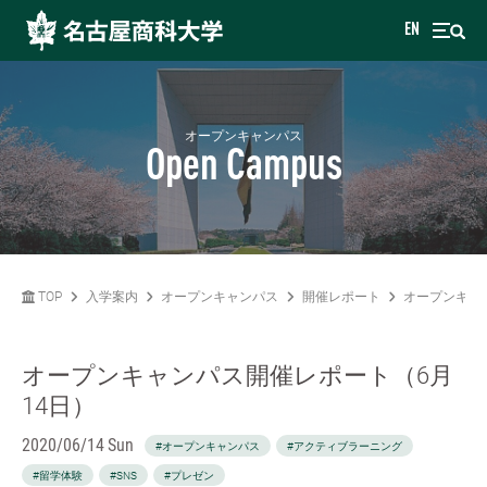
EN
オープンキャンパス
Open Campus
TOP
入学案内
オープンキャンパス
開催レポート
オープンキャ
オープンキャンパス開催レポート（6月
14日）
2020/06/14 Sun
#オープンキャンパス
#アクティブラーニング
#留学体験
#SNS
#プレゼン