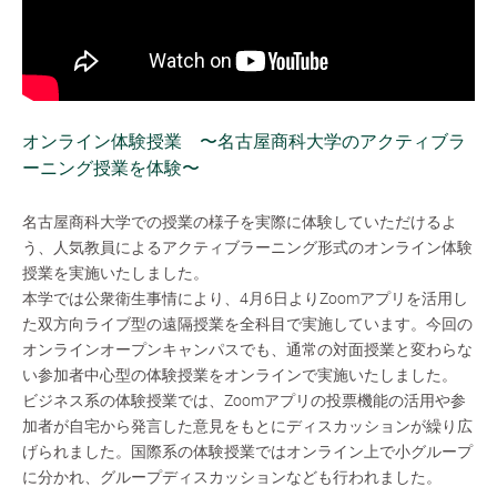
オンライン体験授業 〜名古屋商科大学のアクティブラ
ーニング授業を体験〜
名古屋商科大学での授業の様子を実際に体験していただけるよ
う、人気教員によるアクティブラーニング形式のオンライン体験
授業を実施いたしました。
本学では公衆衛生事情により、4月6日よりZoomアプリを活用し
た双方向ライブ型の遠隔授業を全科目で実施しています。今回の
オンラインオープンキャンパスでも、通常の対面授業と変わらな
い参加者中心型の体験授業をオンラインで実施いたしました。
ビジネス系の体験授業では、Zoomアプリの投票機能の活用や参
加者が自宅から発言した意見をもとにディスカッションが繰り広
げられました。国際系の体験授業ではオンライン上で小グループ
に分かれ、グループディスカッションなども行われました。