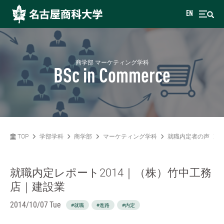
EN
商学部 マーケティング学科
BSc in Commerce
TOP
学部学科
商学部
マーケティング学科
就職内定者の声
就職内定レポート2014｜（株）竹中工務
店｜建設業
2014/10/07 Tue
#就職
#進路
#内定