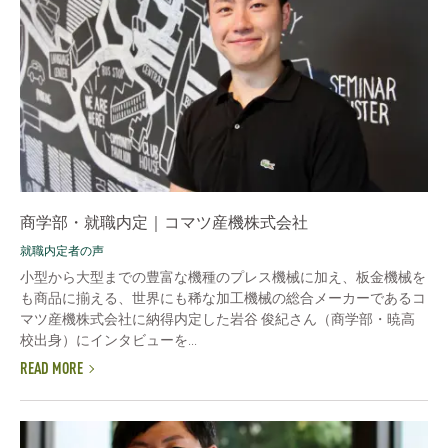
商学部・就職内定｜コマツ産機株式会社
就職内定者の声
小型から大型までの豊富な機種のプレス機械に加え、板金機械を
も商品に揃える、世界にも稀な加工機械の総合メーカーであるコ
マツ産機株式会社に納得内定した岩谷 俊紀さん（商学部・暁高
校出身）にインタビューを...
READ MORE