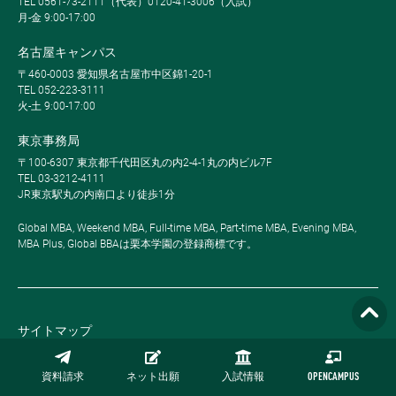
TEL 0561-73-2111（代表）0120-41-3006（入試）
月-金 9:00-17:00
名古屋キャンパス
〒460-0003 愛知県名古屋市中区錦1-20-1
TEL 052-223-3111
火-土 9:00-17:00
東京事務局
〒100-6307 東京都千代田区丸の内2-4-1丸の内ビル7F
TEL 03-3212-4111
JR東京駅丸の内南口より徒歩1分
Global MBA, Weekend MBA, Full-time MBA, Part-time MBA, Evening MBA,
MBA Plus, Global BBAは栗本学園の登録商標です。
サイトマップ
プライバシーポリシー
資料請求
ネット出願
入試情報
OPENCAMPUS