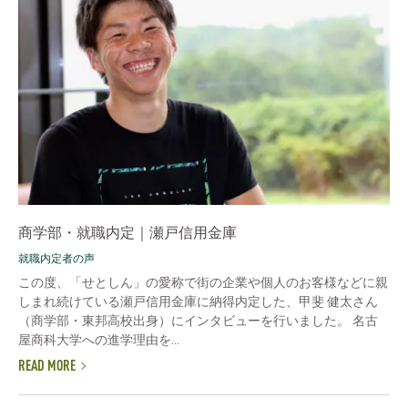
商学部・就職内定｜瀬戸信用金庫
就職内定者の声
この度、「せとしん」の愛称で街の企業や個人のお客様などに親
しまれ続けている瀬戸信用金庫に納得内定した、甲斐 健太さん
（商学部・東邦高校出身）にインタビューを行いました。 名古
屋商科大学への進学理由を...
READ MORE