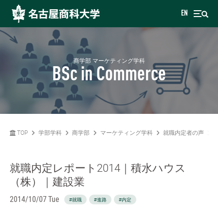
EN
商学部 マーケティング学科
BSc in Commerce
TOP
学部学科
商学部
マーケティング学科
就職内定者の声
就職内定レポート2014｜積水ハウス
（株）｜建設業
2014/10/07 Tue
#就職
#進路
#内定