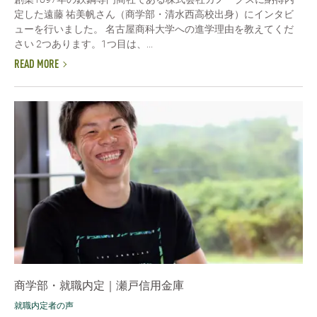
定した遠藤 祐美帆さん（商学部・清水西高校出身）にインタビ
ューを行いました。 名古屋商科大学への進学理由を教えてくだ
さい 2つあります。1つ目は、...
READ MORE
商学部・就職内定｜瀬戸信用金庫
就職内定者の声