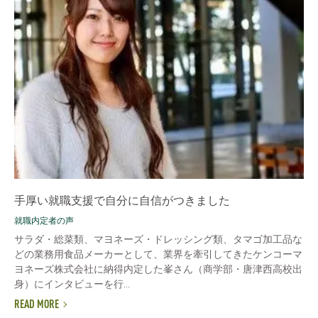
手厚い就職支援で自分に自信がつきました
就職内定者の声
サラダ・総菜類、マヨネーズ・ドレッシング類、タマゴ加工品な
どの業務用食品メーカーとして、業界を牽引してきたケンコーマ
ヨネーズ株式会社に納得内定した峯さん（商学部・唐津西高校出
身）にインタビューを行...
READ MORE