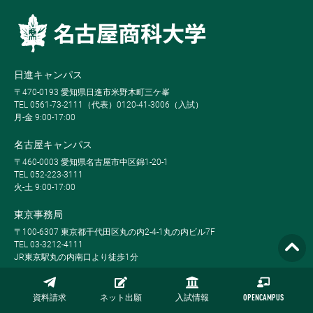
日進キャンパス
〒470-0193 愛知県日進市米野木町三ケ峯
TEL 0561-73-2111（代表）0120-41-3006（入試）
月-金 9:00-17:00
名古屋キャンパス
〒460-0003 愛知県名古屋市中区錦1-20-1
TEL 052-223-3111
火-土 9:00-17:00
東京事務局
〒100-6307 東京都千代田区丸の内2-4-1丸の内ビル7F
TEL 03-3212-4111
JR東京駅丸の内南口より徒歩1分
Global MBA, Weekend MBA, Full-time MBA, Part-time MBA, Evening MBA,
MBA Plus, Global BBAは栗本学園の登録商標です。
資料請求
ネット出願
入試情報
OPENCAMPUS