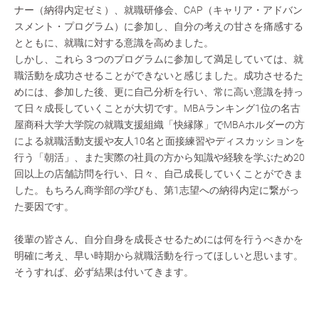
ナー（納得内定ゼミ）、就職研修会、CAP（キャリア・アドバン
スメント・プログラム）に参加し、自分の考えの甘さを痛感する
とともに、就職に対する意識を高めました。
しかし、これら３つのプログラムに参加して満足していては、就
職活動を成功させることができないと感じました。成功させるた
めには、参加した後、更に自己分析を行い、常に高い意識を持っ
て日々成長していくことが大切です。MBAランキング1位の名古
屋商科大学大学院の就職支援組織「快縁隊」でMBAホルダーの方
による就職活動支援や友人10名と面接練習やディスカッションを
行う「朝活」、また実際の社員の方から知識や経験を学ぶため20
回以上の店舗訪問を行い、日々、自己成長していくことができま
した。もちろん商学部の学びも、第1志望への納得内定に繋がっ
た要因です。
後輩の皆さん、自分自身を成長させるためには何を行うべきかを
明確に考え、早い時期から就職活動を行ってほしいと思います。
そうすれば、必ず結果は付いてきます。