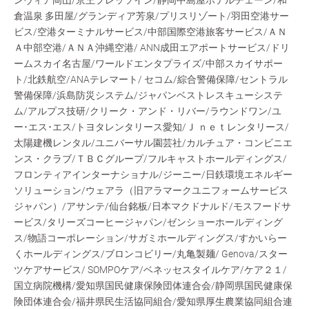
ンヴィア岡山/京王プレッソイン/静岡中島屋ホテルチェーン/和
倉温泉 多田屋/グランディア芳泉/プリスリゾート/羽田空港サー
ビス/空港ターミナルサービス/中部国際空港旅客サービス/ＡＮ
Ａ中部空港/ＡＮＡ沖縄空港/ ANN成田エアポートサービス/ドリ
ームスカイ名古屋/ワールドエンタプライズ/中部スカイサポー
ト/北鉄航空/ANAテレマート/ セコム/綜合警備保障/セントラル
警備保障/浜島防災システム/ジャパンベストレスキューシステ
ム/アルプス技研/クリーク・アンド・リバー/ラウンドワン/ユ
ー･エス･エス/トヨタレンタリース愛知/Ｊ ｎｅｔレンタリース/
太陽建機レンタル/ユニバーサル園芸社/カルチュア・コンビニエ
ンス・クラブ/ＴＢＣグループ/フルキャストホールディングス/
フロンティアインターナショナル/ジーニー/日鉄環境エネルギー
ソリューション/ウェアラ（旧アラマークユニフォームサービス
ジャパン）/アサンテ/仙台銘板/日本マクドナルド/モスフードサ
ービス/タリーズコーヒージャパン/ゼンショーホールディング
ス/物語コーポレーション/サガミホールディングス/すかいらー
くホールディングス/ブロンコビリー/丸亀製麺/ Genova/スター
ツケアサービス/ SOMPOケア/ベネッセスタイルケア/ケア２１/
国立病院機構/愛知県国民健康保険団体連合会/静岡県国民健康保
険団体連合会/福井県民生活協同組合/愛知県厚生農業協同組合連