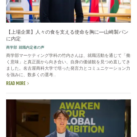
【上場企業】人々の食を支える使命を胸に―山崎製パン
に内定
商学部
就職内定者の声
商学部マーケティング学科の竹内さんは、就職活動を通じて「働
く意味」と真正面から向き合い、自身の価値観を見つめ直してき
ました。名古屋商科大学で培った発言力とコミュニケーション力
を強みに、数多くの選考...
READ MORE