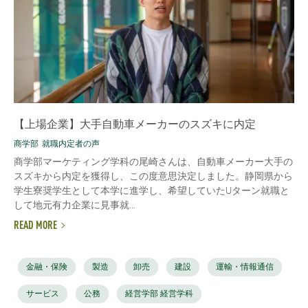
【上場企業】大手自動車メーカーのスズキに内定
商学部
就職内定者の声
商学部マーケティング学科の尾崎さんは、自動車メーカー大手の
スズキから内定を獲得し、この度意思決定しました。静岡県から
学生寮奨学生として本学に進学し、希望していたUターン就職と
して地元有力企業に見事就...
READ MORE
金融・保険
製造
卸売
建設
運輸・情報通信
サービス
公務
経営学部 経営学科