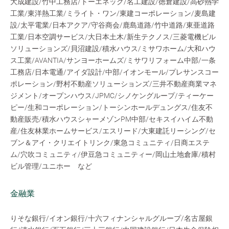
大成建設/竹中工務店/トーエネック/名工建設/徳倉建設/高砂熱学
工業/東洋熱工業/ミライト・ワン/東建コーポレーション/麦島建
設/太平電業/日本アクア/守谷商会/鹿島道路/竹中道路/東亜道路
工業/日本空調サービス/大日本土木/新生テクノス/三菱電機ビル
ソリューションズ/貝沼建設/積水ハウス/ミサワホーム/大和ハウ
ス工業/AVANTIA/サンヨーホームズ/ミサワリフォーム中部/一条
工務店/日本電通/アイダ設計/中部/イオンモール/プレサンスコー
ポレーション/野村不動産ソリューションズ/三井不動産商業マネ
ジメント/オープンハウス/JPMC/シノケングループ/ティーケー
ピー/生和コーポレーション/トーシンホールデュングス/住友不
動産販売/積水ハウスシャーメゾンPM中部/セキスイハイム不動
産/住友林業ホームサービス/エスリード/大東建託リーシング/セ
ブン＆アイ・クリエイトリンク/東急コミュニティ/日商エステ
ム/穴吹コミュニティ/伊豆急コミュニティー/岡山土地倉庫/積村
ビル管理/ユニホー など
金融業
りそな銀行/イオン銀行/十六フィナンシャルグループ/名古屋銀