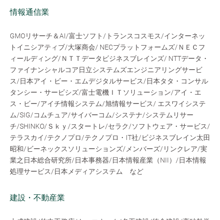
情報通信業
GMOリサーチ＆AI/富士ソフト/トランスコスモス/インターネッ
トイニシアティブ/大塚商会/ NECプラットフォームズ/ＮＥＣフ
ィールディング/ＮＴＴデータビジネスブレインズ/ NTTデータ・
ファイナンシャルコア日立システムズエンジニアリングサービ
ス/日本アイ・ビー・エムデジタルサービス/日本タタ・コンサル
タンシー・サービシズ/富士電機ＩＴソリューション/アイ・エ
ス・ビー/アイチ情報システム/旭情報サービス/ エスワイシステ
ム/SIG/コムチュア/サイバーコム/システナ/システムリサー
チ/SHINKO/Ｓｋｙ/スタートレ/セラク/ソフトウェア・サービス/
テラスカイ/テクノプロ/テクノプロ・IT社/ビジネスブレイン太田
昭和/ビーネックスソリューションズ/メンバーズ/リンクレア/実
業之日本総合研究所/日本事務器/日本情報産業（NII）/日本情報
処理サービス/日本メディアシステム など
建設・不動産業