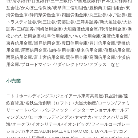
行/清水銀行/百五銀行/三十三銀行/中国建設銀行/日本生命保険相
互会社/かんぽ生命保険/岐阜商工信用組合/豊橋商工信用組合/東
海労働金庫/静岡県労働金庫/四国労働金庫/丸三証券/水戸証券/豊
トラスティ証券/岡三証券/安藤証券/三津井証券/新大垣証券/大起
証券/三縁証券/岡崎信用金庫/大垣西濃信用金庫/静清信用金庫/浜
松いわた信用金庫/岐阜信用金庫/いちい信用金庫/東濃信用金庫/
東春信用金庫/瀬戸信用金庫/豊田信用金庫/豊川信用金庫/豊橋信
用金庫/尾西信用金庫/知多信用金庫/桑名信用金庫/蒲郡信用金庫/
西尾信用金庫/富士宮信用金庫/関信用金庫/高岡信用金庫/小浜信
用金庫/ブロードマインド/ダイレクトワン/アプラス など
小売業
ニトリホールディングス/ジェイアール東海高島屋/良品計画/遠
鉄百貨店/名鉄生活創研（ロフト）/大黒天物産/ローソン/ファミ
リーマート/パン・パシフィック・インターナショナルホールデ
ィングス/バローホールディングス/ヤマナカ/マックスバリュ東
海/オークワ/イオンリテール/イオンビッグ/フィールコーポレー
ション/カネスエ/AEON MALL VIETNAM Co., LTD/ベルーナ/コメ