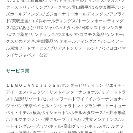
リ/ＤＣＭ/上新電機/ノジマ/ヤマダホールディングス/ギガス/フ
ァーストリテイリング/ワークマン/青山商事/はるやま商事/ジン
ズホールディングス/ビジョーナリーホールディングス/アプライ
ド/買取王国/コメ兵ホールディングス/トーシンホールディング
ス/魚力/あさひ/ ITX ジャパン/キタムラ/日本レストランシステ
ム/スギ薬局/サンドラッグ/ウエルシア/コスモス薬品/ゲンキー/
クスリのアオキ/中部薬品/ゲオホールディングス＊/ジェイアー
ル東海フードサービス/ブリヂストンリテールジャパン/ヨコハマ
タイヤジャパン など
サービス業
ＬＥＧＯＬＡＮＤＪａｐａｎ/ホンダモビリティランド/エイチ・
アイ・エス/トヨタツーリストインターナショナル/リゾートトラ
スト/星野リゾート/ヒルトンワールドワイドインターナショナル
ジャパン/東京ベイヒルトン/シェラトン・グランデ・トーキョー
ベイ・ホテル/横浜ベイシェラトンホテル＆タワーズ/三井不動産
ホテルマネジメント/愛グループ（TIAD）/共立メンテナンス/ル
ートイングループ/アパホテル/高山グリーンホテル/ホテルグラ