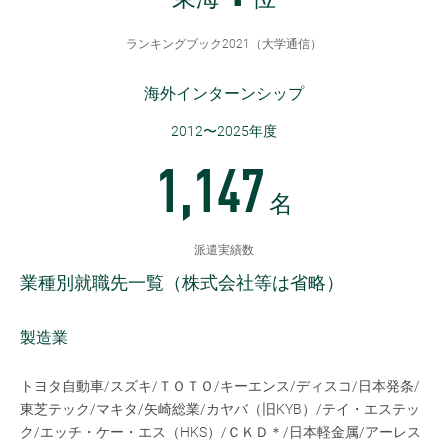
東海
位
ランキングブック2021（大学通信）
海外インターンシップ
2012〜2025年度
1,147
名
派遣実績数
業種別就職先一覧（株式会社等は省略）
製造業
トヨタ自動車/スズキ/ＴＯＴＯ/キーエンス/ディスコ/日本発条/
東芝テック/マキタ/矢崎総業/カヤバ（旧KYB）/テイ・エステッ
ク/エッチ・ケー・エス（HKS）/ＣＫＤ＊/日本軽金属/アーレス