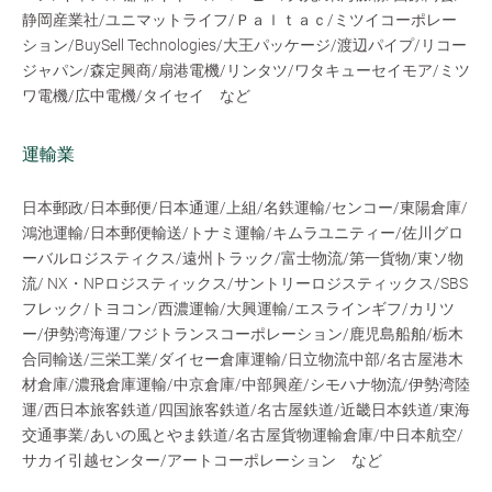
静岡産業社/ユニマットライフ/Ｐａｌｔａｃ/ミツイコーポレー
ション/BuySell Technologies/大王パッケージ/渡辺パイプ/リコー
ジャパン/森定興商/扇港電機/リンタツ/ワタキューセイモア/ミツ
ワ電機/広中電機/タイセイ など
運輸業
日本郵政/日本郵便/日本通運/上組/名鉄運輸/センコー/東陽倉庫/
鴻池運輸/日本郵便輸送/トナミ運輸/キムラユニティー/佐川グロ
ーバルロジスティクス/遠州トラック/富士物流/第一貨物/東ソ物
流/ NX・NPロジスティックス/サントリーロジスティックス/SBS
フレック/トヨコン/西濃運輸/大興運輸/エスラインギフ/カリツ
ー/伊勢湾海運/フジトランスコーポレーション/鹿児島船舶/栃木
合同輸送/三栄工業/ダイセー倉庫運輸/日立物流中部/名古屋港木
材倉庫/濃飛倉庫運輸/中京倉庫/中部興産/シモハナ物流/伊勢湾陸
運/西日本旅客鉄道/四国旅客鉄道/名古屋鉄道/近畿日本鉄道/東海
交通事業/あいの風とやま鉄道/名古屋貨物運輸倉庫/中日本航空/
サカイ引越センター/アートコーポレーション など