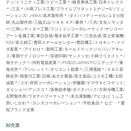
ティ/トリニティ工業/トピー工業＊/岐阜車体工業/日本トレクス
＊/三五＊/小島プレス工業/プライムプラネットエナジー&ソリュ
ーションズ/ J-MAX/高木製作所＊/ダイハツディーゼル/ユタカ技
研/丸山製作所/三協立山/ＹＫＫ ＡＰ/兼房＊/三共/文化シヤッタ
ー/三和シヤッター工業/フジミインコーポレーテッド/サンコー/
アート金属工業/東亞合成/菊水化学工業＊/三光合成/富士変速機/
KOA/富士精工/豊田スチールセンター/豊臣機工/トヨキン＊/イイ
ダ産業＊/アイセロ＊/新明工業/モールドテックジャパン/アキレ
ス/東朋テクノロジー＊/笹徳印刷/サンメッセ/小林クリエイト＊/
旭サナック＊/河村電器産業＊/POSCO JAPAN PC/ニデック＊/東
海光学＊/アンレット＊/オリエント総業＊/三洲電線＊/ＡＧＣ若
狭化学/揖斐川工業/日南/あすか製薬/富士薬品/コスモ工機/太田
油脂＊/コタ/井田コーポレーション/伊藤園/ヤマザキビスケット/
ダイショー/アンスコ＊/坂角総本舗/ダイナパック/大和冷機工業/
石野製作所/ワタナベフーマック＊/名古屋製酪/アピ/おとうふ工
房いしかわ＊/ヨシダコーポレーション＊/平松食品＊ など ＊愛
知ブランド企業
卸売業