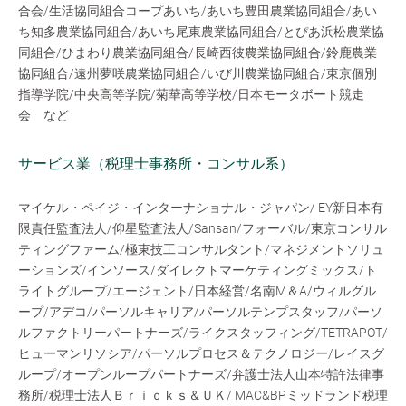
合会/生活協同組合コープあいち/あいち豊田農業協同組合/あい
ち知多農業協同組合/あいち尾東農業協同組合/とぴあ浜松農業協
同組合/ひまわり農業協同組合/長崎西彼農業協同組合/鈴鹿農業
協同組合/遠州夢咲農業協同組合/いび川農業協同組合/東京個別
指導学院/中央高等学院/菊華高等学校/日本モータボート競走
会 など
サービス業（税理士事務所・コンサル系）
マイケル・ペイジ・インターナショナル・ジャパン/ EY新日本有
限責任監査法人/仰星監査法人/Sansan/フォーバル/東京コンサル
ティングファーム/極東技工コンサルタント/マネジメントソリュ
ーションズ/インソース/ダイレクトマーケティングミックス/ト
ライトグループ/エージェント/日本経営/名南M＆A/ウィルグル
ープ/アデコ/パーソルキャリア/パーソルテンプスタッフ/パーソ
ルファクトリーパートナーズ/ライクスタッフィング/TETRAPOT/
ヒューマンリソシア/パーソルプロセス＆テクノロジー/レイスグ
ループ/オープンループパートナーズ/弁護士法人山本特許法律事
務所/税理士法人Ｂｒｉｃｋｓ＆ＵＫ/ MAC&BPミッドランド税理