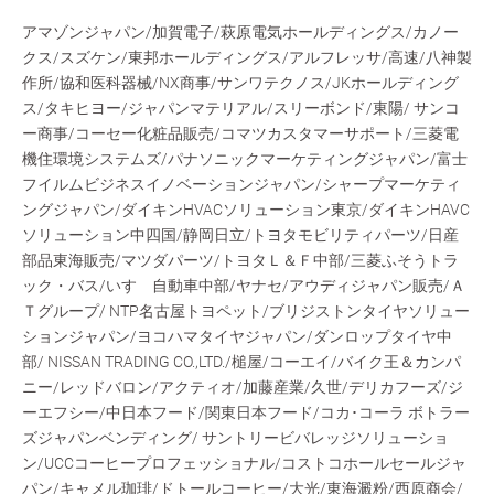
アマゾンジャパン/加賀電子/萩原電気ホールディングス/カノー
クス/スズケン/東邦ホールディングス/アルフレッサ/高速/八神製
作所/協和医科器械/NX商事/サンワテクノス/JKホールディング
ス/タキヒヨー/ジャパンマテリアル/スリーボンド/東陽/ サンコ
ー商事/コーセー化粧品販売/コマツカスタマーサポート/三菱電
機住環境システムズ/パナソニックマーケティングジャパン/富士
フイルムビジネスイノベーションジャパン/シャープマーケティ
ングジャパン/ダイキンHVACソリューション東京/ダイキンHAVC
ソリューション中四国/静岡日立/トヨタモビリティパーツ/日産
部品東海販売/マツダパーツ/トヨタＬ＆Ｆ中部/三菱ふそうトラ
ック・バス/いすゞ自動車中部/ヤナセ/アウディジャパン販売/Ａ
Ｔグループ/ NTP名古屋トヨペット/ブリジストンタイヤソリュー
ションジャパン/ヨコハマタイヤジャパン/ダンロップタイヤ中
部/ NISSAN TRADING CO.,LTD./槌屋/コーエイ/バイク王＆カンパ
ニー/レッドバロン/アクティオ/加藤産業/久世/デリカフーズ/ジ
ーエフシー/中日本フード/関東日本フード/コカ･コーラ ボトラー
ズジャパンベンディング/ サントリービバレッジソリューショ
ン/UCCコーヒープロフェッショナル/コストコホールセールジャ
パン/キャメル珈琲/ドトールコーヒー/大光/東海澱粉/西原商会/