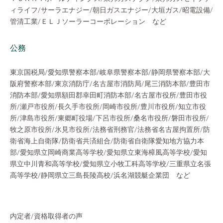
ィライフ/サーラエナジー/朝日ガスエナジー/大垣ガス/昭電設備/
管清工業/ＥＬＪソーラーコーポレーション など
公務
東京国税局/愛知県警察本部/岐阜県警察本部/静岡県警察本部/大
阪府警察本部/東京消防庁/名古屋市消防局/尾三消防本部/豊田市
消防本部/愛知県額田郡幸田町消防本部/名古屋市役所/豊田市役
所/瀬戸市役所/長久手市役所/岡崎市役所/豊川市役所/知立市役
所/津島市役所/東郷町役場/下呂市役所/桑名市役所/磐田市役所/
牧之原市役所/氷見市役所/法務省刑務官/法務省名古屋拘置所/防
衛省海上自衛隊/防衛省共済組合/防衛省自衛隊愛知地方協力本
部/愛知県立岡崎商業高等学校/愛知県立東海樟風高等学校/愛知
県立中川青和高等学校/愛知県立小牧工科高等学校/三重県立名張
高等学校/静岡県立三島長陵高校/浜名湖競艇企業団 など
内定者/資格取得者の声