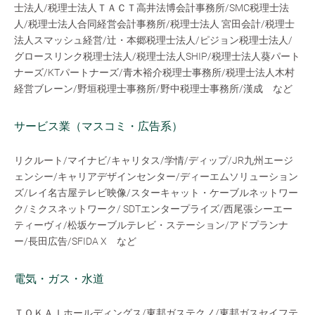
士法人/税理士法人ＴＡＣＴ高井法博会計事務所/SMC税理士法
人/税理士法人合同経営会計事務所/税理士法人 宮田会計/税理士
法人スマッシュ経営/辻・本郷税理士法人/ピジョン税理士法人/
グロースリンク税理士法人/税理士法人SHIP/税理士法人葵パート
ナーズ/KTパートナーズ/青木裕介税理士事務所/税理士法人木村
経営ブレーン/野垣税理士事務所/野中税理士事務所/漢成 など
サービス業（マスコミ・広告系）
リクルート/マイナビ/キャリタス/学情/ディップ/JR九州エージ
ェンシー/キャリアデザインセンター/ディーエムソリューション
ズ/レイ名古屋テレビ映像/スターキャット・ケーブルネットワー
ク/ミクスネットワーク/ SDTエンタープライズ/西尾張シーエー
ティーヴィ/松坂ケーブルテレビ・ステーション/アドプランナ
ー/長田広告/SFIDA X など
電気・ガス・水道
ＴＯＫＡＩホールディングス/東邦ガステクノ/東邦ガスセイフテ