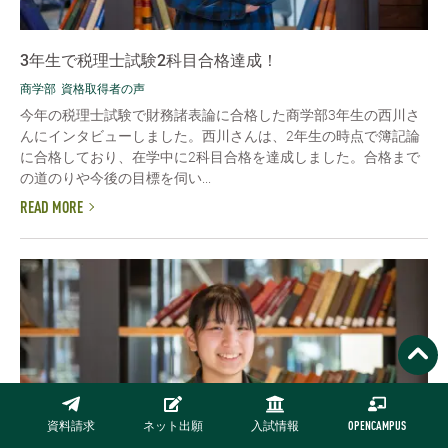
3年生で税理士試験2科目合格達成！
商学部
資格取得者の声
今年の税理士試験で財務諸表論に合格した商学部3年生の西川さ
んにインタビューしました。西川さんは、2年生の時点で簿記論
に合格しており、在学中に2科目合格を達成しました。合格まで
の道のりや今後の目標を伺い...
READ MORE
資料請求
ネット出願
入試情報
OPENCAMPUS