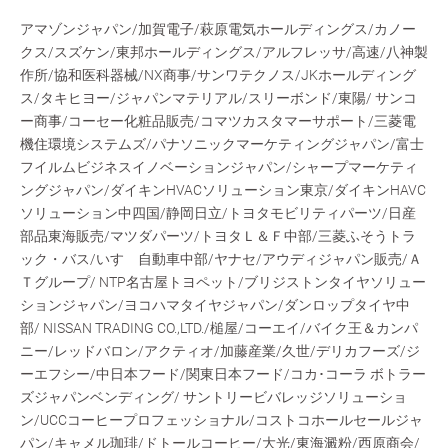
アマゾンジャパン/加賀電子/萩原電気ホールディングス/カノー
クス/スズケン/東邦ホールディングス/アルフレッサ/高速/八神製
作所/協和医科器械/NX商事/サンワテクノス/JKホールディング
ス/タキヒヨー/ジャパンマテリアル/スリーボンド/東陽/ サンコ
ー商事/コーセー化粧品販売/コマツカスタマーサポート/三菱電
機住環境システムズ/パナソニックマーケティングジャパン/富士
フイルムビジネスイノベーションジャパン/シャープマーケティ
ングジャパン/ダイキンHVACソリューション東京/ダイキンHAVC
ソリューション中四国/静岡日立/トヨタモビリティパーツ/日産
部品東海販売/マツダパーツ/トヨタＬ＆Ｆ中部/三菱ふそうトラ
ック・バス/いすゞ自動車中部/ヤナセ/アウディジャパン販売/Ａ
Ｔグループ/ NTP名古屋トヨペット/ブリジストンタイヤソリュー
ションジャパン/ヨコハマタイヤジャパン/ダンロップタイヤ中
部/ NISSAN TRADING CO.,LTD./槌屋/コーエイ/バイク王＆カンパ
ニー/レッドバロン/アクティオ/加藤産業/久世/デリカフーズ/ジ
ーエフシー/中日本フード/関東日本フード/コカ･コーラ ボトラー
ズジャパンベンディング/ サントリービバレッジソリューショ
ン/UCCコーヒープロフェッショナル/コストコホールセールジャ
パン/キャメル珈琲/ドトールコーヒー/大光/東海澱粉/西原商会/