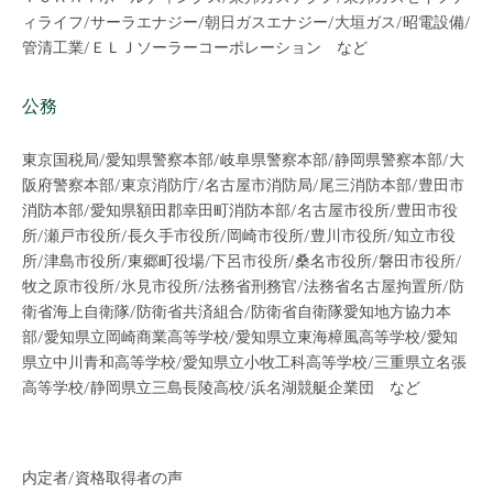
ィライフ/サーラエナジー/朝日ガスエナジー/大垣ガス/昭電設備/
管清工業/ＥＬＪソーラーコーポレーション など
公務
東京国税局/愛知県警察本部/岐阜県警察本部/静岡県警察本部/大
阪府警察本部/東京消防庁/名古屋市消防局/尾三消防本部/豊田市
消防本部/愛知県額田郡幸田町消防本部/名古屋市役所/豊田市役
所/瀬戸市役所/長久手市役所/岡崎市役所/豊川市役所/知立市役
所/津島市役所/東郷町役場/下呂市役所/桑名市役所/磐田市役所/
牧之原市役所/氷見市役所/法務省刑務官/法務省名古屋拘置所/防
衛省海上自衛隊/防衛省共済組合/防衛省自衛隊愛知地方協力本
部/愛知県立岡崎商業高等学校/愛知県立東海樟風高等学校/愛知
県立中川青和高等学校/愛知県立小牧工科高等学校/三重県立名張
高等学校/静岡県立三島長陵高校/浜名湖競艇企業団 など
内定者/資格取得者の声