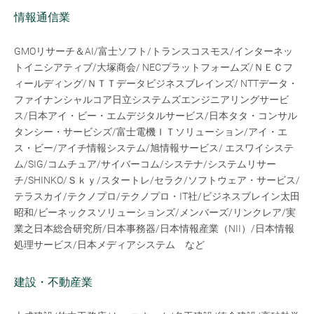
情報通信業
GMOリサーチ＆AI/富士ソフト/トランスコスモス/インターネッ
トイニシアティブ/大塚商会/ NECプラットフォームズ/ＮＥＣフ
ィールディング/ＮＴＴデータビジネスブレインズ/ NTTデータ・
ファイナンシャルコア日立システムズエンジニアリングサービ
ス/日本アイ・ビー・エムデジタルサービス/日本タタ・コンサル
タンシー・サービシズ/富士電機ＩＴソリューション/アイ・エ
ス・ビー/アイチ情報システム/旭情報サービス/ エスワイシステ
ム/SIG/コムチュア/サイバーコム/システナ/システムリサー
チ/SHINKO/Ｓｋｙ/スタートレ/セラク/ソフトウェア・サービス/
テラスカイ/テクノプロ/テクノプロ・IT社/ビジネスブレイン太田
昭和/ビーネックスソリューションズ/メンバーズ/リンクレア/実
業之日本総合研究所/日本事務器/日本情報産業（NII）/日本情報
処理サービス/日本メディアシステム など
建設・不動産業