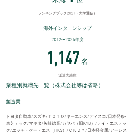
東海
位
ランキングブック2021（大学通信）
海外インターンシップ
2012〜2025年度
1,147
名
派遣実績数
業種別就職先一覧（株式会社等は省略）
製造業
トヨタ自動車/スズキ/ＴＯＴＯ/キーエンス/ディスコ/日本発条/
東芝テック/マキタ/矢崎総業/カヤバ（旧KYB）/テイ・エステッ
ク/エッチ・ケー・エス（HKS）/ＣＫＤ＊/日本軽金属/アーレス