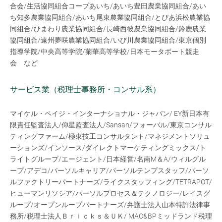
合会/生活協同組合コープあいち/あいち豊田農業協同組合/あい
ち知多農業協同組合/あいち尾東農業協同組合/とぴあ浜松農業協
同組合/ひまわり農業協同組合/長崎西彼農業協同組合/鈴鹿農業
協同組合/遠州夢咲農業協同組合/いび川農業協同組合/東京個別
指導学院/中央高等学院/菊華高等学校/日本モータボート競走
会 など
サービス業（税理士事務所・コンサル系）
マイケル・ペイジ・インターナショナル・ジャパン/ EY新日本有
限責任監査法人/仰星監査法人/Sansan/フォーバル/東京コンサル
ティングファーム/極東技工コンサルタント/マネジメントソリュ
ーションズ/インソース/ダイレクトマーケティングミックス/ト
ライトグループ/エージェント/日本経営/名南M＆A/ウィルグル
ープ/アデコ/パーソルキャリア/パーソルテンプスタッフ/パーソ
ルファクトリーパートナーズ/ライクスタッフィング/TETRAPOT/
ヒューマンリソシア/パーソルプロセス＆テクノロジー/レイスグ
ループ/オープンループパートナーズ/弁護士法人山本特許法律事
務所/税理士法人Ｂｒｉｃｋｓ＆ＵＫ/ MAC&BPミッドランド税理