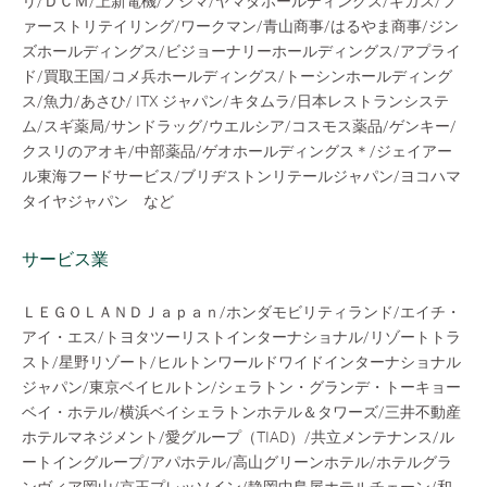
リ/ＤＣＭ/上新電機/ノジマ/ヤマダホールディングス/ギガス/フ
ァーストリテイリング/ワークマン/青山商事/はるやま商事/ジン
ズホールディングス/ビジョーナリーホールディングス/アプライ
ド/買取王国/コメ兵ホールディングス/トーシンホールディング
ス/魚力/あさひ/ ITX ジャパン/キタムラ/日本レストランシステ
ム/スギ薬局/サンドラッグ/ウエルシア/コスモス薬品/ゲンキー/
クスリのアオキ/中部薬品/ゲオホールディングス＊/ジェイアー
ル東海フードサービス/ブリヂストンリテールジャパン/ヨコハマ
タイヤジャパン など
サービス業
ＬＥＧＯＬＡＮＤＪａｐａｎ/ホンダモビリティランド/エイチ・
アイ・エス/トヨタツーリストインターナショナル/リゾートトラ
スト/星野リゾート/ヒルトンワールドワイドインターナショナル
ジャパン/東京ベイヒルトン/シェラトン・グランデ・トーキョー
ベイ・ホテル/横浜ベイシェラトンホテル＆タワーズ/三井不動産
ホテルマネジメント/愛グループ（TIAD）/共立メンテナンス/ル
ートイングループ/アパホテル/高山グリーンホテル/ホテルグラ