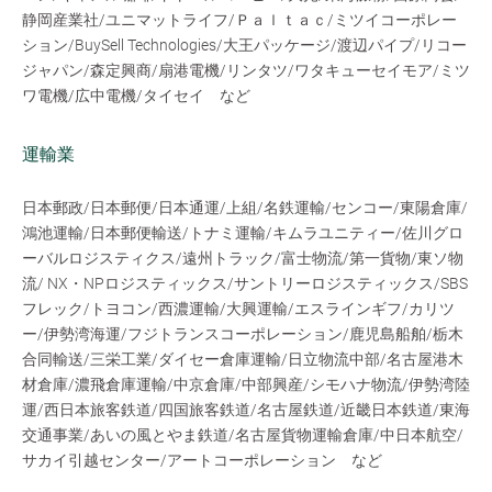
静岡産業社/ユニマットライフ/Ｐａｌｔａｃ/ミツイコーポレー
ション/BuySell Technologies/大王パッケージ/渡辺パイプ/リコー
ジャパン/森定興商/扇港電機/リンタツ/ワタキューセイモア/ミツ
ワ電機/広中電機/タイセイ など
運輸業
日本郵政/日本郵便/日本通運/上組/名鉄運輸/センコー/東陽倉庫/
鴻池運輸/日本郵便輸送/トナミ運輸/キムラユニティー/佐川グロ
ーバルロジスティクス/遠州トラック/富士物流/第一貨物/東ソ物
流/ NX・NPロジスティックス/サントリーロジスティックス/SBS
フレック/トヨコン/西濃運輸/大興運輸/エスラインギフ/カリツ
ー/伊勢湾海運/フジトランスコーポレーション/鹿児島船舶/栃木
合同輸送/三栄工業/ダイセー倉庫運輸/日立物流中部/名古屋港木
材倉庫/濃飛倉庫運輸/中京倉庫/中部興産/シモハナ物流/伊勢湾陸
運/西日本旅客鉄道/四国旅客鉄道/名古屋鉄道/近畿日本鉄道/東海
交通事業/あいの風とやま鉄道/名古屋貨物運輸倉庫/中日本航空/
サカイ引越センター/アートコーポレーション など