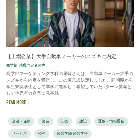
【上場企業】大手自動車メーカーのスズキに内定
商学部
就職内定者の声
商学部マーケティング学科の尾崎さんは、自動車メーカー大手の
スズキから内定を獲得し、この度意思決定しました。静岡県から
学生寮奨学生として本学に進学し、希望していたUターン就職と
して地元有力企業に見事就...
READ MORE
金融・保険
製造
卸売
建設
運輸・情報通信
サービス
公務
経営学部 経営学科