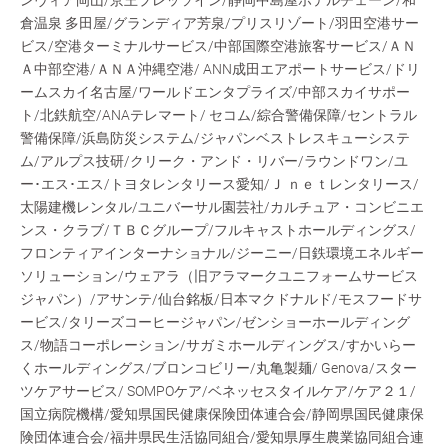
ンヴィア岡山/京王プレッソイン/静岡中島屋ホテルチェーン/和
倉温泉 多田屋/グランディア芳泉/プリスリゾート/羽田空港サー
ビス/空港ターミナルサービス/中部国際空港旅客サービス/ＡＮ
Ａ中部空港/ＡＮＡ沖縄空港/ ANN成田エアポートサービス/ドリ
ームスカイ名古屋/ワールドエンタプライズ/中部スカイサポー
ト/北鉄航空/ANAテレマート/ セコム/綜合警備保障/セントラル
警備保障/浜島防災システム/ジャパンベストレスキューシステ
ム/アルプス技研/クリーク・アンド・リバー/ラウンドワン/ユ
ー･エス･エス/トヨタレンタリース愛知/Ｊ ｎｅｔレンタリース/
太陽建機レンタル/ユニバーサル園芸社/カルチュア・コンビニエ
ンス・クラブ/ＴＢＣグループ/フルキャストホールディングス/
フロンティアインターナショナル/ジーニー/日鉄環境エネルギー
ソリューション/ウェアラ（旧アラマークユニフォームサービス
ジャパン）/アサンテ/仙台銘板/日本マクドナルド/モスフードサ
ービス/タリーズコーヒージャパン/ゼンショーホールディング
ス/物語コーポレーション/サガミホールディングス/すかいらー
くホールディングス/ブロンコビリー/丸亀製麺/ Genova/スター
ツケアサービス/ SOMPOケア/ベネッセスタイルケア/ケア２１/
国立病院機構/愛知県国民健康保険団体連合会/静岡県国民健康保
険団体連合会/福井県民生活協同組合/愛知県厚生農業協同組合連