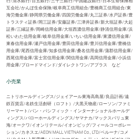
行/清水銀行/百五銀行/三十三銀行/中国建設銀行/日本生命保険相
互会社/かんぽ生命保険/岐阜商工信用組合/豊橋商工信用組合/東
海労働金庫/静岡県労働金庫/四国労働金庫/丸三証券/水戸証券/豊
トラスティ証券/岡三証券/安藤証券/三津井証券/新大垣証券/大起
証券/三縁証券/岡崎信用金庫/大垣西濃信用金庫/静清信用金庫/浜
松いわた信用金庫/岐阜信用金庫/いちい信用金庫/東濃信用金庫/
東春信用金庫/瀬戸信用金庫/豊田信用金庫/豊川信用金庫/豊橋信
用金庫/尾西信用金庫/知多信用金庫/桑名信用金庫/蒲郡信用金庫/
西尾信用金庫/富士宮信用金庫/関信用金庫/高岡信用金庫/小浜信
用金庫/ブロードマインド/ダイレクトワン/アプラス など
小売業
ニトリホールディングス/ジェイアール東海高島屋/良品計画/遠
鉄百貨店/名鉄生活創研（ロフト）/大黒天物産/ローソン/ファミ
リーマート/パン・パシフィック・インターナショナルホールデ
ィングス/バローホールディングス/ヤマナカ/マックスバリュ東
海/オークワ/イオンリテール/イオンビッグ/フィールコーポレー
ション/カネスエ/AEON MALL VIETNAM Co., LTD/ベルーナ/コメ