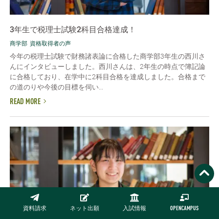
3年生で税理士試験2科目合格達成！
商学部
資格取得者の声
今年の税理士試験で財務諸表論に合格した商学部3年生の西川さ
んにインタビューしました。西川さんは、2年生の時点で簿記論
に合格しており、在学中に2科目合格を達成しました。合格まで
の道のりや今後の目標を伺い...
READ MORE
資料請求
ネット出願
入試情報
OPENCAMPUS