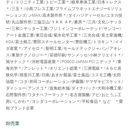
ティ/トリニティ工業/トピー工業＊/岐阜車体工業/日本トレクス
＊/三五＊/小島プレス工業/プライムプラネットエナジー&ソリュ
ーションズ/ J-MAX/高木製作所＊/ダイハツディーゼル/ユタカ技
研/丸山製作所/三協立山/ＹＫＫ ＡＰ/兼房＊/三共/文化シヤッタ
ー/三和シヤッター工業/フジミインコーポレーテッド/サンコー/
アート金属工業/東亞合成/菊水化学工業＊/三光合成/富士変速機/
KOA/富士精工/豊田スチールセンター/豊臣機工/トヨキン＊/イイ
ダ産業＊/アイセロ＊/新明工業/モールドテックジャパン/アキレ
ス/東朋テクノロジー＊/笹徳印刷/サンメッセ/小林クリエイト＊/
旭サナック＊/河村電器産業＊/POSCO JAPAN PC/ニデック＊/東
海光学＊/アンレット＊/オリエント総業＊/三洲電線＊/ＡＧＣ若
狭化学/揖斐川工業/日南/あすか製薬/富士薬品/コスモ工機/太田
油脂＊/コタ/井田コーポレーション/伊藤園/ヤマザキビスケット/
ダイショー/アンスコ＊/坂角総本舗/ダイナパック/大和冷機工業/
石野製作所/ワタナベフーマック＊/名古屋製酪/アピ/おとうふ工
房いしかわ＊/ヨシダコーポレーション＊/平松食品＊ など ＊愛
知ブランド企業
卸売業