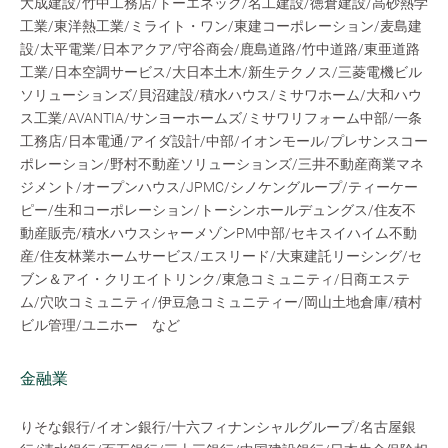
大成建設/竹中工務店/トーエネック/名工建設/徳倉建設/高砂熱学
工業/東洋熱工業/ミライト・ワン/東建コーポレーション/麦島建
設/太平電業/日本アクア/守谷商会/鹿島道路/竹中道路/東亜道路
工業/日本空調サービス/大日本土木/新生テクノス/三菱電機ビル
ソリューションズ/貝沼建設/積水ハウス/ミサワホーム/大和ハウ
ス工業/AVANTIA/サンヨーホームズ/ミサワリフォーム中部/一条
工務店/日本電通/アイダ設計/中部/イオンモール/プレサンスコー
ポレーション/野村不動産ソリューションズ/三井不動産商業マネ
ジメント/オープンハウス/JPMC/シノケングループ/ティーケー
ピー/生和コーポレーション/トーシンホールデュングス/住友不
動産販売/積水ハウスシャーメゾンPM中部/セキスイハイム不動
産/住友林業ホームサービス/エスリード/大東建託リーシング/セ
ブン＆アイ・クリエイトリンク/東急コミュニティ/日商エステ
ム/穴吹コミュニティ/伊豆急コミュニティー/岡山土地倉庫/積村
ビル管理/ユニホー など
金融業
りそな銀行/イオン銀行/十六フィナンシャルグループ/名古屋銀