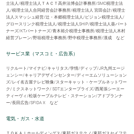
士法人/税理士法人ＴＡＣＴ高井法博会計事務所/SMC税理士法
人/税理士法人合同経営会計事務所/税理士法人 宮田会計/税理士
法人スマッシュ経営/辻・本郷税理士法人/ピジョン税理士法人/
グロースリンク税理士法人/税理士法人SHIP/税理士法人葵パート
ナーズ/KTパートナーズ/青木裕介税理士事務所/税理士法人木村
経営ブレーン/野垣税理士事務所/野中税理士事務所/漢成 など
サービス業（マスコミ・広告系）
リクルート/マイナビ/キャリタス/学情/ディップ/JR九州エージ
ェンシー/キャリアデザインセンター/ディーエムソリューション
ズ/レイ名古屋テレビ映像/スターキャット・ケーブルネットワー
ク/ミクスネットワーク/ SDTエンタープライズ/西尾張シーエー
ティーヴィ/松坂ケーブルテレビ・ステーション/アドプランナ
ー/長田広告/SFIDA X など
電気・ガス・水道
ＴＯＫＡＩホールディングス/東邦ガステクノ/東邦ガスセイフテ