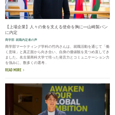
【上場企業】人々の食を支える使命を胸に―山崎製パン
に内定
商学部
就職内定者の声
商学部マーケティング学科の竹内さんは、就職活動を通じて「働
く意味」と真正面から向き合い、自身の価値観を見つめ直してき
ました。名古屋商科大学で培った発言力とコミュニケーション力
を強みに、数多くの選考...
READ MORE