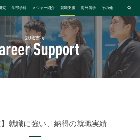
研究
学部学科
メジャー紹介
就職支援
海外留学
その他...
就職支援
areer Support
業】就職に強い、納得の就職実績