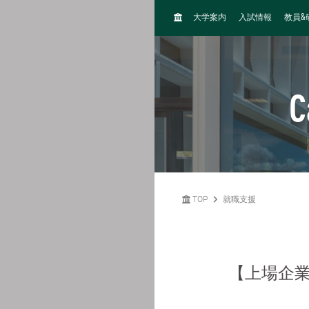
H
&
大学案内
入試情報
教員
O
M
E
C
TOP
就職支援
【上場企