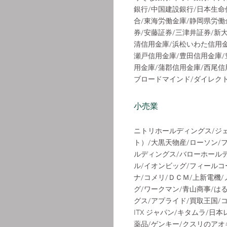
銀行/中国建設銀行/日本生命
合/東海労働金庫/静岡県労働
券/安藤証券/三津井証券/新
清信用金庫/浜松いわた信用金
瀬戸信用金庫/豊田信用金庫/
用金庫/蒲郡信用金庫/西尾信
ブロードマインド/ダイレク
小売業
ニトリホールディングス/ジ
ト）/大黒天物産/ローソン
ルディングス/バローホールデ
ル/イオンビッグ/フィールコーポレー
ナ/コメリ/ＤＣＭ/上新電機
グ/ワークマン/青山商事/は
グス/アプライド/買取王国/
ITX ジャパン/キタムラ/
薬品/ゲンキー/クスリのアオ