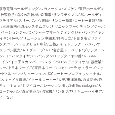
萩原電気ホールディングス/カノークス/スズケン/東邦ホールディ
八神製作所/協和医科器械/NX商事/サンワテクノス/JKホールディ
マテリアル/スリーボンド/東陽/ サンコー商事/コーセー化粧品販
ト/三菱電機住環境システムズ/パナソニックマーケティングジャパ
ノベーションジャパン/シャープマーケティングジャパン/ダイキン
ダイキンHAVCソリューション中四国/静岡日立/トヨタモビリティ
ツダパーツ/トヨタＬ＆Ｆ中部/三菱ふそうトラック・バス/いすゞ
ジャパン販売/ＡＴグループ/ NTP名古屋トヨペット/ブリジストン
/ヨコハマタイヤジャパン/ダンロップタイヤ中部/ NISSAN
/槌屋/コーエイ/バイク王＆カンパニー/レッドバロン/アクティオ/加藤産業/
シー/中日本フード/関東日本フード/コカ･コーラ ボトラーズジャ
ービバレッジソリューション/UCCコーヒープロフェッショナル/
/キャメル珈琲/ドトールコーヒー/大光/東海澱粉/西原商会/静
ｔａｃ/ミツイコーポレーション/BuySell Technologies/大
コージャパン/森定興商/扇港電機/リンタツ/ワタキューセイモア/
イ など