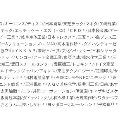
Ｏ/キーエンス/ディスコ/日本発条/東芝テック/マキタ/矢崎総業/
ステック/エッチ・ケー・エス（HKS）/ＣＫＤ＊/日本軽金属/アー
ピー工業＊/岐阜車体工業/日本トレクス＊/三五＊/小島プレス工
ー&ソリューションズ/ J-MAX/高木製作所＊/ダイハツディーゼ
三協立山/ＹＫＫ ＡＰ/兼房＊/三共/文化シヤッター/三和シヤッタ
テッド/サンコー/アート金属工業/東亞合成/菊水化学工業＊/三
富士精工/豊田スチールセンター/豊臣機工/トヨキン＊/イイダ産業
ールドテックジャパン/アキレス/東朋テクノロジー＊/笹徳印刷/サ
ナック＊/河村電器産業＊/POSCO JAPAN PC/ニデック＊/東
エント総業＊/三洲電線＊/ＡＧＣ若狭化学/揖斐川工業/日南/あす
/太田油脂＊/コタ/井田コーポレーション/伊藤園/ヤマザキビスケ
/坂角総本舗/ダイナパック/大和冷機工業/石野製作所/ワタナベフ
/おとうふ工房いしかわ＊/ヨシダコーポレーション＊/平松食品＊