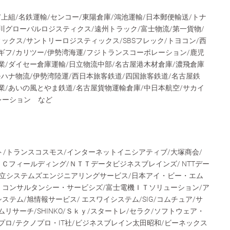
/上組/名鉄運輸/センコー/東陽倉庫/鴻池運輸/日本郵便輸送/トナ
川グローバルロジスティクス/遠州トラック/富士物流/第一貨物/
ィックス/サントリーロジスティックス/SBSフレック/トヨコン/西
ギフ/カリツー/伊勢湾海運/フジトランスコーポレーション/鹿児
業/ダイセー倉庫運輸/日立物流中部/名古屋港木材倉庫/濃飛倉庫
モハナ物流/伊勢湾陸運/西日本旅客鉄道/四国旅客鉄道/名古屋鉄
業/あいの風とやま鉄道/名古屋貨物運輸倉庫/中日本航空/サカイ
レーション など
フト/トランスコスモス/インターネットイニシアティブ/大塚商会/
ＥＣフィールディング/ＮＴＴデータビジネスブレインズ/ NTTデー
立システムズエンジニアリングサービス/日本アイ・ビー・エム
・コンサルタンシー・サービシズ/富士電機ＩＴソリューション/ア
ステム/旭情報サービス/ エスワイシステム/SIG/コムチュア/サ
リサーチ/SHINKO/Ｓｋｙ/スタートレ/セラク/ソフトウェア・
プロ/テクノプロ・IT社/ビジネスブレイン太田昭和/ビーネックス