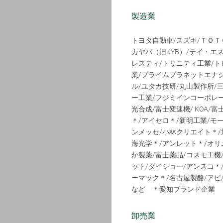
製造業
トヨタ自動車/スズキ/ＴＯＴ
カヤバ（旧KYB）/テイ・エ
レスティ/トリニティ工業/ト
業/プライムプラネットエナジ
ル/ユタカ技研/丸山製作所/
ー工業/フジミインコーポレー
光合成/富士変速機/ KOA/
＊/アイセロ＊/新明工業/モ
ンメッセ/小林クリエイト＊/旭サ
海光学＊/アンレット＊/オリ
か製薬/富士薬品/コスモ工機
ット/ダイショー/アンスコ＊
ーマック＊/名古屋製酪/アピ
など ＊愛知ブランド企業
卸売業