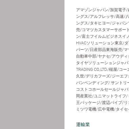
アマゾンジャパン/加賀電子/
ングス/アルフレッサ/高速/
ングス/タキヒヨー/ジャパン
売/コマツカスタマーサポー
ン/富士フイルムビジネスイ
HVACソリューション東京/
パーツ/日産部品東海販売/マ
自動車中部/ヤナセ/アウディ
タイヤソリューションジャパン
TRADING CO.,LTD.
久世/デリカフーズ/ジーエフ
パンベンディング/ サントリ
コストコホールセールジャパン
岡産業社/ユニマットライフ/Ｐａｌ
王パッケージ/渡辺パイプ/リ
ミツワ電機/広中電機/タイセ
運輸業