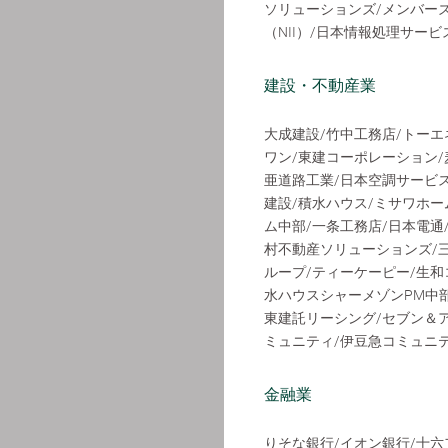
ソリューションズ/メンバーズ
（NII）/日本情報処理サー
建設・不動産業
大成建設/竹中工務店/トーエ
ワン/東建コーポレーション/
亜道路工業/日本空調サービス
建設/積水ハウス/ミサワホーム
ム中部/一条工務店/日本電通
村不動産ソリューションズ/三
ループ/ティーケーピー/生和
水ハウスシャーメゾンPM中部
東建託リーシング/セブン＆
ミュニティ/伊豆急コミュニ
金融業
りそな銀行/イオン銀行/十六