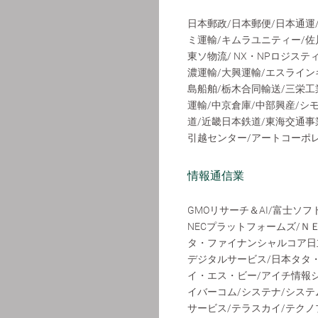
日本郵政/日本郵便/日本通運
ミ運輸/キムラユニティー/佐
東ソ物流/ NX・NPロジステ
濃運輸/大興運輸/エスライン
島船舶/栃木合同輸送/三栄工
運輸/中京倉庫/中部興産/シ
道/近畿日本鉄道/東海交通事
引越センター/アートコーポ
情報通信業
GMOリサーチ＆AI/富士ソ
NECプラットフォームズ/Ｎ
タ・ファイナンシャルコア日
デジタルサービス/日本タタ
イ・エス・ビー/アイチ情報シ
イバーコム/システナ/システム
サービス/テラスカイ/テクノ