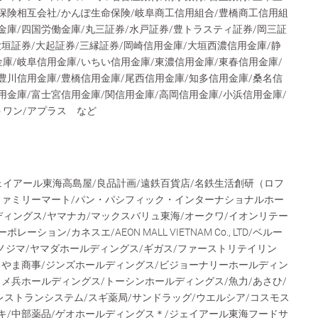
保険相互会社/かんぽ生命保険/岐阜商工信用組合/豊橋商工信用組
金庫/四国労働金庫/丸三証券/水戸証券/豊トラスティ証券/岡三証
大垣証券/大起証券/三縁証券/岡崎信用金庫/大垣西濃信用金庫/静
庫/岐阜信用金庫/いちい信用金庫/東濃信用金庫/東春信用金庫/
豊川信用金庫/豊橋信用金庫/尾西信用金庫/知多信用金庫/桑名信
用金庫/富士宮信用金庫/関信用金庫/高岡信用金庫/小浜信用金庫/
トワン/アプラス など
ェイアール東海高島屋/良品計画/遠鉄百貨店/名鉄生活創研（ロフ
/ファミリーマート/パン・パシフィック・インターナショナルホー
ィングス/ヤマナカ/マックスバリュ東海/オークワ/イオンリテー
ション/カネスエ/AEON MALL VIETNAM Co., LTD/ベルー
/ノジマ/ヤマダホールディングス/ギガス/ファーストリテイリン
るやま商事/ジンズホールディングス/ビジョーナリーホールディン
コメ兵ホールディングス/トーシンホールディングス/魚力/あさひ/
日本レストランシステム/スギ薬局/サンドラッグ/ウエルシア/コスモス
キ/中部薬品/ゲオホールディングス＊/ジェイアール東海フードサ