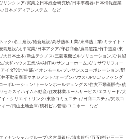
/リンクレア/実業之日本総合研究所/日本事務器/日本情報産業
ビス/日本メディアシステム など
ネック/名工建設/徳倉建設/高砂熱学工業/東洋熱工業/ミライト・
麦島建設/太平電業/日本アクア/守谷商会/鹿島道路/竹中道路/東
/大日本土木/新生テクノス/三菱電機ビルソリューションズ/貝沼
/大和ハウス工業/AVANTIA/サンヨーホームズ/ミサワリフォー
/アイダ設計/中部/イオンモール/プレサンスコーポレーション/野
井不動産商業マネジメント/オープンハウス/JPMC/シノケング
コーポレーション/トーシンホールデュングス/住友不動産販売/積
/セキスイハイム不動産/住友林業ホームサービス/エスリード/大
アイ・クリエイトリンク/東急コミュニティ/日商エステム/穴吹コ
ティー/岡山土地倉庫/積村ビル管理/ユニホー など
フィナンシャルグループ/名古屋銀行/清水銀行/百五銀行/三十三