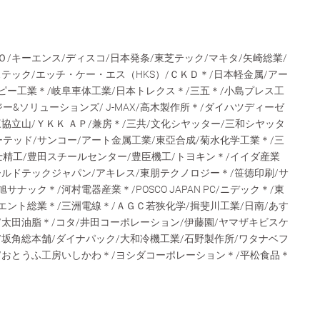
Ｏ/キーエンス/ディスコ/日本発条/東芝テック/マキタ/矢崎総業/
ステック/エッチ・ケー・エス（HKS）/ＣＫＤ＊/日本軽金属/アー
ピー工業＊/岐阜車体工業/日本トレクス＊/三五＊/小島プレス工
ー&ソリューションズ/ J-MAX/高木製作所＊/ダイハツディーゼ
三協立山/ＹＫＫ ＡＰ/兼房＊/三共/文化シヤッター/三和シヤッタ
テッド/サンコー/アート金属工業/東亞合成/菊水化学工業＊/三
富士精工/豊田スチールセンター/豊臣機工/トヨキン＊/イイダ産業
ールドテックジャパン/アキレス/東朋テクノロジー＊/笹徳印刷/サ
ナック＊/河村電器産業＊/POSCO JAPAN PC/ニデック＊/東
エント総業＊/三洲電線＊/ＡＧＣ若狭化学/揖斐川工業/日南/あす
/太田油脂＊/コタ/井田コーポレーション/伊藤園/ヤマザキビスケ
/坂角総本舗/ダイナパック/大和冷機工業/石野製作所/ワタナベフ
/おとうふ工房いしかわ＊/ヨシダコーポレーション＊/平松食品＊