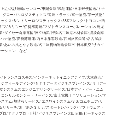
/上組/名鉄運輸/センコー/東陽倉庫/鴻池運輸/日本郵便輸送/トナ
川グローバルロジスティクス/遠州トラック/富士物流/第一貨物/
ィックス/サントリーロジスティックス/SBSフレック/トヨコン/西
ギフ/カリツー/伊勢湾海運/フジトランスコーポレーション/鹿児
業/ダイセー倉庫運輸/日立物流中部/名古屋港木材倉庫/濃飛倉庫
モハナ物流/伊勢湾陸運/西日本旅客鉄道/四国旅客鉄道/名古屋鉄
業/あいの風とやま鉄道/名古屋貨物運輸倉庫/中日本航空/サカイ
レーション など
フト/トランスコスモス/インターネットイニシアティブ/大塚商会/
ＥＣフィールディング/ＮＴＴデータビジネスブレインズ/ NTTデー
立システムズエンジニアリングサービス/日本アイ・ビー・エム
・コンサルタンシー・サービシズ/富士電機ＩＴソリューション/ア
ステム/旭情報サービス/ エスワイシステム/SIG/コムチュア/サ
リサーチ/SHINKO/Ｓｋｙ/スタートレ/セラク/ソフトウェア・
プロ/テクノプロ・IT社/ビジネスブレイン太田昭和/ビーネックス