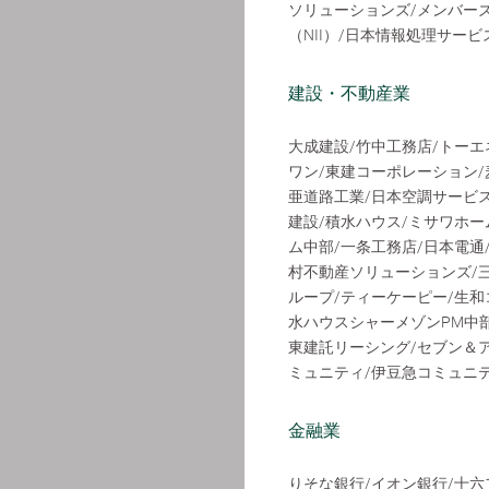
ソリューションズ/メンバーズ
（NII）/日本情報処理サー
建設・不動産業
大成建設/竹中工務店/トーエ
ワン/東建コーポレーション/
亜道路工業/日本空調サービス
建設/積水ハウス/ミサワホーム
ム中部/一条工務店/日本電通
村不動産ソリューションズ/三
ループ/ティーケーピー/生和
水ハウスシャーメゾンPM中部
東建託リーシング/セブン＆
ミュニティ/伊豆急コミュニ
金融業
りそな銀行/イオン銀行/十六