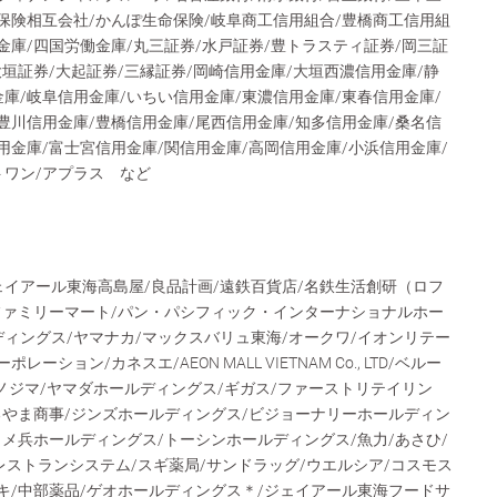
保険相互会社/かんぽ生命保険/岐阜商工信用組合/豊橋商工信用組
金庫/四国労働金庫/丸三証券/水戸証券/豊トラスティ証券/岡三証
大垣証券/大起証券/三縁証券/岡崎信用金庫/大垣西濃信用金庫/静
庫/岐阜信用金庫/いちい信用金庫/東濃信用金庫/東春信用金庫/
豊川信用金庫/豊橋信用金庫/尾西信用金庫/知多信用金庫/桑名信
用金庫/富士宮信用金庫/関信用金庫/高岡信用金庫/小浜信用金庫/
トワン/アプラス など
ェイアール東海高島屋/良品計画/遠鉄百貨店/名鉄生活創研（ロフ
/ファミリーマート/パン・パシフィック・インターナショナルホー
ィングス/ヤマナカ/マックスバリュ東海/オークワ/イオンリテー
ション/カネスエ/AEON MALL VIETNAM Co., LTD/ベルー
/ノジマ/ヤマダホールディングス/ギガス/ファーストリテイリン
るやま商事/ジンズホールディングス/ビジョーナリーホールディン
コメ兵ホールディングス/トーシンホールディングス/魚力/あさひ/
日本レストランシステム/スギ薬局/サンドラッグ/ウエルシア/コスモス
キ/中部薬品/ゲオホールディングス＊/ジェイアール東海フードサ