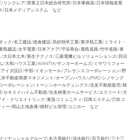
/リンクレア/実業之日本総合研究所/日本事務器/日本情報産業
ビス/日本メディアシステム など
ネック/名工建設/徳倉建設/高砂熱学工業/東洋熱工業/ミライト・
麦島建設/太平電業/日本アクア/守谷商会/鹿島道路/竹中道路/東
/大日本土木/新生テクノス/三菱電機ビルソリューションズ/貝沼
/大和ハウス工業/AVANTIA/サンヨーホームズ/ミサワリフォー
/アイダ設計/中部/イオンモール/プレサンスコーポレーション/野
井不動産商業マネジメント/オープンハウス/JPMC/シノケング
コーポレーション/トーシンホールデュングス/住友不動産販売/積
/セキスイハイム不動産/住友林業ホームサービス/エスリード/大
アイ・クリエイトリンク/東急コミュニティ/日商エステム/穴吹コ
ティー/岡山土地倉庫/積村ビル管理/ユニホー など
フィナンシャルグループ/名古屋銀行/清水銀行/百五銀行/三十三