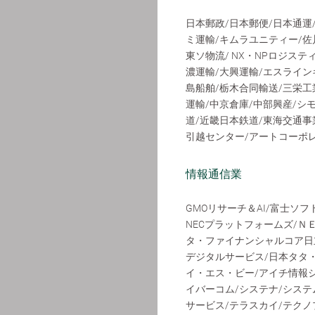
日本郵政/日本郵便/日本通運
ミ運輸/キムラユニティー/佐
東ソ物流/ NX・NPロジステ
濃運輸/大興運輸/エスライン
島船舶/栃木合同輸送/三栄工
運輸/中京倉庫/中部興産/シ
道/近畿日本鉄道/東海交通事
引越センター/アートコーポ
情報通信業
GMOリサーチ＆AI/富士ソ
NECプラットフォームズ/Ｎ
タ・ファイナンシャルコア日
デジタルサービス/日本タタ
イ・エス・ビー/アイチ情報シ
イバーコム/システナ/システム
サービス/テラスカイ/テクノ