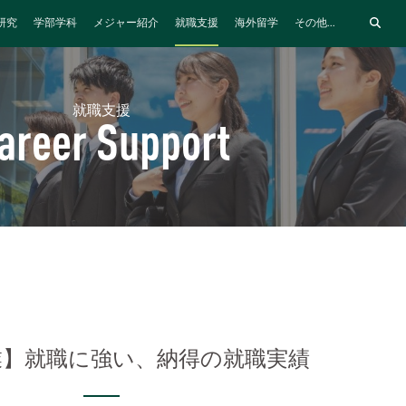
研究
学部学科
メジャー紹介
就職支援
海外留学
その他...
就職支援
areer Support
業】就職に強い、納得の就職実績