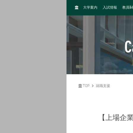
H
&
大学案内
入試情報
教員
O
M
E
C
TOP
就職支援
【上場企