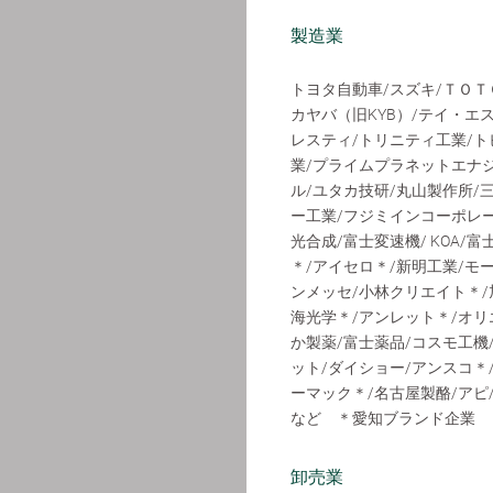
製造業
トヨタ自動車/スズキ/ＴＯＴ
カヤバ（旧KYB）/テイ・エ
レスティ/トリニティ工業/ト
業/プライムプラネットエナジ
ル/ユタカ技研/丸山製作所/
ー工業/フジミインコーポレー
光合成/富士変速機/ KOA/
＊/アイセロ＊/新明工業/モ
ンメッセ/小林クリエイト＊/旭サ
海光学＊/アンレット＊/オリ
か製薬/富士薬品/コスモ工機
ット/ダイショー/アンスコ＊
ーマック＊/名古屋製酪/アピ
など ＊愛知ブランド企業
卸売業