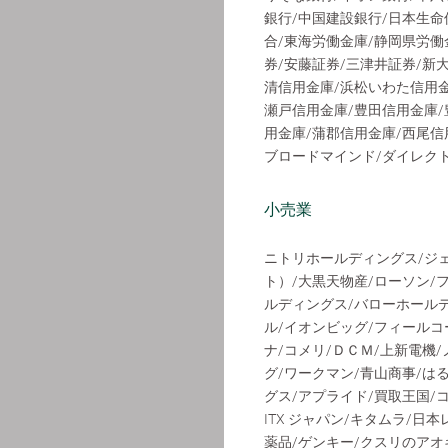
銀行/中国建設銀行/日本生命
合/東海労働金庫/静岡県労働
券/安藤証券/三津井証券/新
清信用金庫/浜松いわた信用金
瀬戸信用金庫/豊田信用金庫/
用金庫/蒲郡信用金庫/西尾信
ブロードマインド/ダイレク
小売業
ニトリホールディングス/ジ
ト）/大黒天物産/ローソン
ルディングス/バローホールデ
ル/イオンビッグ/フィールコーポレー
ナ/コメリ/ＤＣＭ/上新電機
グ/ワークマン/青山商事/は
グス/アプライド/買取王国/
ITX ジャパン/キタムラ/
薬品/ゲンキー/クスリのアオ