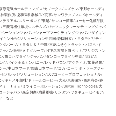
萩原電気ホールディングス/カノークス/スズケン/東邦ホールディ
八神製作所/協和医科器械/NX商事/サンワテクノス/JKホールディ
マテリアル/スリーボンド/東陽/ サンコー商事/コーセー化粧品販
ト/三菱電機住環境システムズ/パナソニックマーケティングジャパ
ノベーションジャパン/シャープマーケティングジャパン/ダイキン
ダイキンHAVCソリューション中四国/静岡日立/トヨタモビリティ
ツダパーツ/トヨタＬ＆Ｆ中部/三菱ふそうトラック・バス/いすゞ
ジャパン販売/ＡＴグループ/ NTP名古屋トヨペット/ブリジストン
/ヨコハマタイヤジャパン/ダンロップタイヤ中部/ NISSAN
/槌屋/コーエイ/バイク王＆カンパニー/レッドバロン/アクティオ/加藤産業/
シー/中日本フード/関東日本フード/コカ･コーラ ボトラーズジャ
ービバレッジソリューション/UCCコーヒープロフェッショナル/
/キャメル珈琲/ドトールコーヒー/大光/東海澱粉/西原商会/静
ｔａｃ/ミツイコーポレーション/BuySell Technologies/大
コージャパン/森定興商/扇港電機/リンタツ/ワタキューセイモア/
イ など