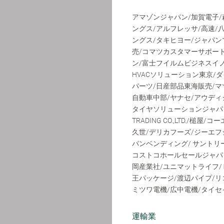
アマゾンジャパン/加賀電子/
ングス/アルフレッサ/高速/
ングス/タキヒヨー/ジャパン
売/コマツカスタマーサポー
ン/富士フイルムビジネスイ
HVACソリューション東京/
パーツ/日産部品東海販売/マ
自動車中部/ヤナセ/アウディ
タイヤソリューションジャパン
TRADING CO.,LTD.
久世/デリカフーズ/ジーエフ
パンベンディング/ サントリ
コストコホールセールジャパン
岡産業社/ユニマットライフ/Ｐａｌ
王パッケージ/渡辺パイプ/リ
ミツワ電機/広中電機/タイセ
運輸業