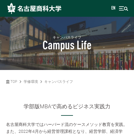
EN
キャンパスライフ
Campus Life
TOP
学修環境
キャンパスライフ
学部版MBAで高めるビジネス実践力
名古屋商科大学ではハーバード流のケースメソッド教育を実践。
また、2022年4月から経営管理課程となり、経営学部、経済学