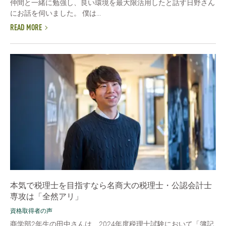
仲間と一緒に勉強し、良い環境を最大限活用したと話す日野さん
にお話を伺いました。 僕は...
READ MORE
本気で税理士を目指すなら名商大の税理士・公認会計士
専攻は「全然アリ」
資格取得者の声
商学部2年生の田中さんは、2024年度税理士試験において「簿記