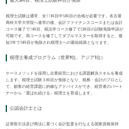
最大3科目、税理士試験科目が免除
税理士試験は通常、全11科目中5科目の合格が必要です。名古屋
商科大学大学院へ進学の後、会計ファイナンスコースまたは会計
コース修了で1科目、税法学コース修了で2科目の試験免除申請が
可能です。両コースを修了してダブルマスターを取得すると、最
短3年で3科目が免除され税理士への最短経路となります。
税理士養成プログラム（世界9位、アジア1位）
ケースメソッドを採用し企業経営における課題解決スキルを養成
します。税理士試験３科目が免除となり、税務・会計のプロとし
て、顧客の経営課題に的確なアドバイスができ、経営者のパート
ナーから「選ばれ続ける」税理士を育成します。
公認会計士とは
証券取引法及び商法に基づく会計監査を行なえる国家資格保持