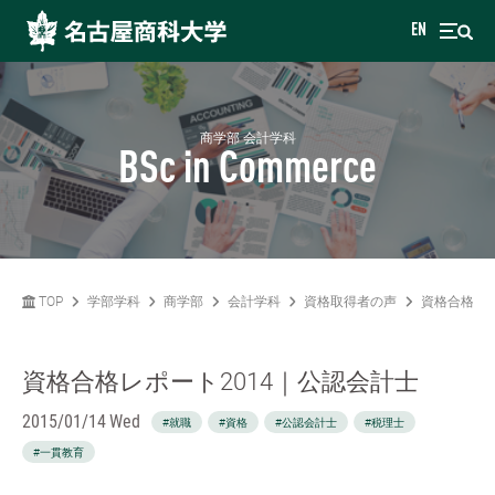
EN
商学部 会計学科
BSc in Commerce
TOP
学部学科
商学部
会計学科
資格取得者の声
資格合格レポ
資格合格レポート2014｜公認会計士
2015/01/14 Wed
#就職
#資格
#公認会計士
#税理士
#一貫教育