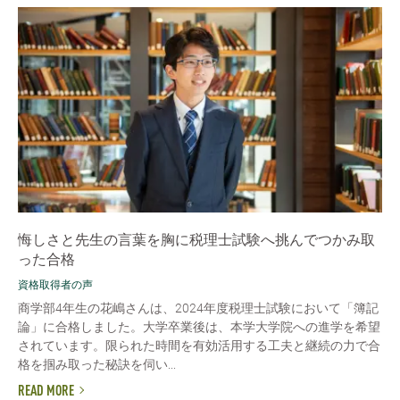
悔しさと先生の言葉を胸に税理士試験へ挑んでつかみ取
った合格
資格取得者の声
商学部4年生の花嶋さんは、2024年度税理士試験において「簿記
論」に合格しました。大学卒業後は、本学大学院への進学を希望
されています。限られた時間を有効活用する工夫と継続の力で合
格を掴み取った秘訣を伺い...
READ MORE