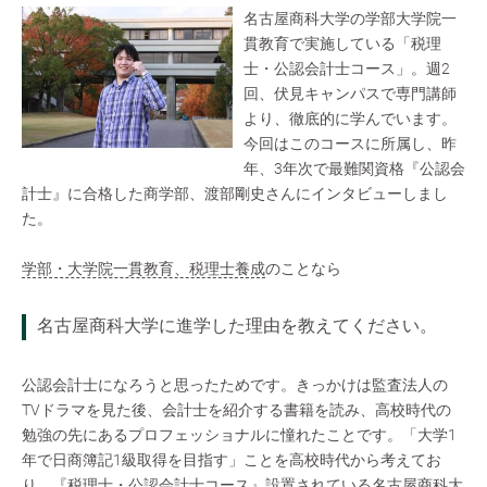
名古屋商科大学の学部大学院一
貫教育で実施している「税理
士・公認会計士コース」。週2
回、伏見キャンパスで専門講師
より、徹底的に学んでいます。
今回はこのコースに所属し、昨
年、3年次で最難関資格『公認会
計士』に合格した商学部、渡部剛史さんにインタビューしまし
た。
学部・大学院一貫教育、税理士養成
のことなら
名古屋商科大学に進学した理由を教えてください。
公認会計士になろうと思ったためです。きっかけは監査法人の
TVドラマを見た後、会計士を紹介する書籍を読み、高校時代の
勉強の先にあるプロフェッショナルに憧れたことです。「大学1
年で日商簿記1級取得を目指す」ことを高校時代から考えてお
り、『税理士・公認会計士コース』設置されている名古屋商科大