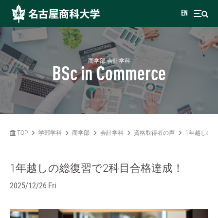
EN
商学部 会計学科
BSc in Commerce
TOP
学部学科
商学部
会計学科
資格取得者の声
1年越しの
1年越しの総復習で2科目合格達成！
2025/12/26 Fri